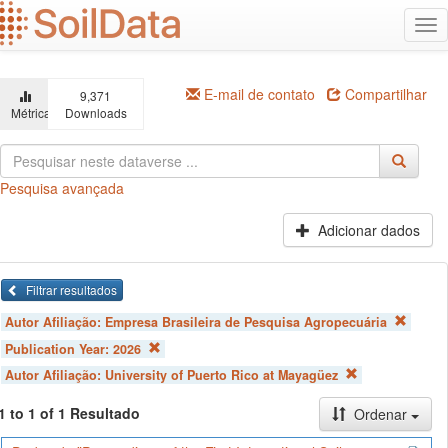
Ir
Alt
para
na
o
conteúdo
principal
E-mail de contato
Compartilhar
9,371
Métricas
Downloads
Pesquisa avançada
Adicionar dados
Filtrar resultados
Autor Afiliação:
Empresa Brasileira de Pesquisa Agropecuária
Publication Year:
2026
Autor Afiliação:
University of Puerto Rico at Mayagüez
1 to 1 of 1 Resultado
Ordenar