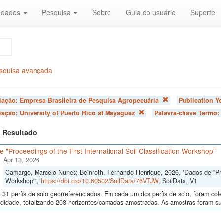
r dados
Pesquisa
Sobre
Guia do usuário
Suporte
squisa avançada
liação:
Empresa Brasileira de Pesquisa Agropecuária
Publication Y
liação:
University of Puerto Rico at Mayagüez
Palavra-chave Termo:
 1 Resultado
 "Proceedings of the First International Soil Classification Workshop"
Apr 13, 2026
Camargo, Marcelo Nunes; Beinroth, Fernando Henrique, 2026, "Dados de "Proce
Workshop"",
https://doi.org/10.60502/SoilData/76VTJW
, SoilData, V1
 31 perfis de solo georreferenciados. Em cada um dos perfis de solo, foram c
didade, totalizando 208 horizontes/camadas amostradas. As amostras foram sub