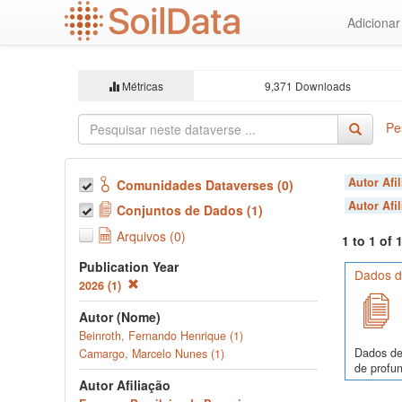
Ir
Adiciona
para
o
conteúdo
principal
Métricas
9,371 Downloads
Pe
Autor Afi
Comunidades Dataverses (0)
Autor Afi
Conjuntos de Dados (1)
Arquivos (0)
1 to 1 of
Publication Year
Dados de
2026 (1)
Autor (Nome)
Beinroth, Fernando Henrique (1)
Dados de
Camargo, Marcelo Nunes (1)
de profun
Autor Afiliação