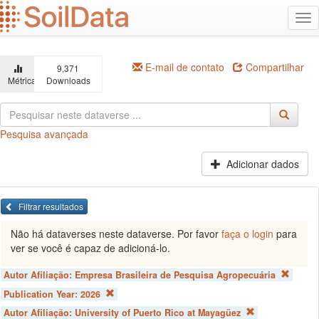
Ir
Alt
para
na
o
conteúdo
principal
E-mail de contato
Compartilhar
9,371
Métricas
Downloads
Pesquisa avançada
Adicionar dados
Filtrar resultados
Não há dataverses neste dataverse. Por favor
faça o login
para
ver se você é capaz de adicioná-lo.
Autor Afiliação:
Empresa Brasileira de Pesquisa Agropecuária
Publication Year:
2026
Autor Afiliação:
University of Puerto Rico at Mayagüez