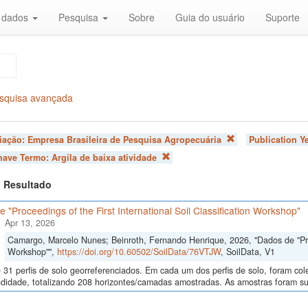
r dados
Pesquisa
Sobre
Guia do usuário
Suporte
squisa avançada
liação:
Empresa Brasileira de Pesquisa Agropecuária
Publication Y
chave Termo:
Argila de baixa atividade
 1 Resultado
 "Proceedings of the First International Soil Classification Workshop"
Apr 13, 2026
Camargo, Marcelo Nunes; Beinroth, Fernando Henrique, 2026, "Dados de "Proce
Workshop"",
https://doi.org/10.60502/SoilData/76VTJW
, SoilData, V1
 31 perfis de solo georreferenciados. Em cada um dos perfis de solo, foram c
didade, totalizando 208 horizontes/camadas amostradas. As amostras foram sub