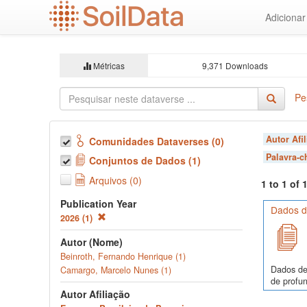
Ir
Adiciona
para
o
conteúdo
principal
Métricas
9,371 Downloads
Pe
Autor Afi
Comunidades Dataverses (0)
Palavra-
Conjuntos de Dados (1)
Arquivos (0)
1 to 1 of
Publication Year
Dados de
2026 (1)
Autor (Nome)
Beinroth, Fernando Henrique (1)
Dados de
Camargo, Marcelo Nunes (1)
de profun
Autor Afiliação