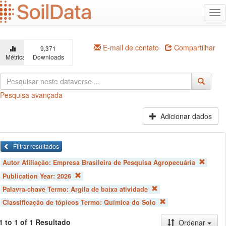
Ir
Alt
para
na
o
conteúdo
principal
E-mail de contato
Compartilhar
9,371
Métricas
Downloads
Pesquisa avançada
Adicionar dados
Filtrar resultados
Autor Afiliação:
Empresa Brasileira de Pesquisa Agropecuária
Publication Year:
2026
Palavra-chave Termo:
Argila de baixa atividade
Classificação de tópicos Termo:
Química do Solo
1 to 1 of 1 Resultado
Ordenar