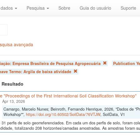
r dados
Pesquisa
Sobre
Guia do usuário
Suporte
squisa avançada
liação:
Empresa Brasileira de Pesquisa Agropecuária
Publication Y
chave Termo:
Argila de baixa atividade
 1 Resultado
 "Proceedings of the First International Soil Classification Workshop"
Apr 13, 2026
Camargo, Marcelo Nunes; Beinroth, Fernando Henrique, 2026, "Dados de "Proce
Workshop"",
https://doi.org/10.60502/SoilData/76VTJW
, SoilData, V1
 31 perfis de solo georreferenciados. Em cada um dos perfis de solo, foram c
didade, totalizando 208 horizontes/camadas amostradas. As amostras foram sub