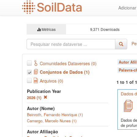
Ir
Adiciona
para
o
conteúdo
principal
Métricas
9,371 Downloads
Pe
Autor Afi
Comunidades Dataverses (0)
Palavra-
Conjuntos de Dados (1)
Arquivos (0)
1 to 1 of
Publication Year
Dados de
2026 (1)
Autor (Nome)
Beinroth, Fernando Henrique (1)
Dados de
Camargo, Marcelo Nunes (1)
de profun
Autor Afiliação