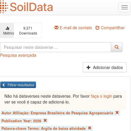
Ir
Alt
para
na
o
conteúdo
principal
E-mail de contato
Compartilhar
9,371
Métricas
Downloads
Pesquisa avançada
Adicionar dados
Filtrar resultados
Não há dataverses neste dataverse. Por favor
faça o login
para
ver se você é capaz de adicioná-lo.
Autor Afiliação:
Empresa Brasileira de Pesquisa Agropecuária
Publication Year:
2026
Palavra-chave Termo:
Argila de baixa atividade