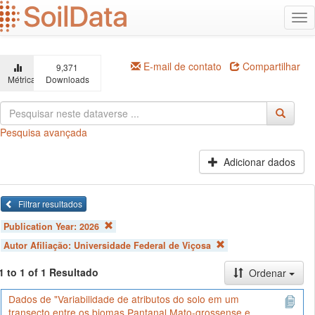
Ir
Alt
para
na
o
conteúdo
principal
E-mail de contato
Compartilhar
9,371
Métricas
Downloads
Pesquisa avançada
Adicionar dados
Filtrar resultados
Publication Year:
2026
Autor Afiliação:
Universidade Federal de Viçosa
1 to 1 of 1 Resultado
Ordenar
Dados de "Variabilidade de atributos do solo em um
transecto entre os biomas Pantanal Mato-grossense e