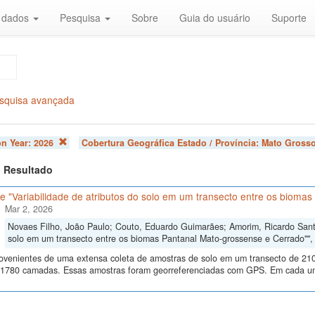
r dados
Pesquisa
Sobre
Guia do usuário
Suporte
squisa avançada
on Year:
2026
Cobertura Geográfica Estado / Província:
Mato Gross
 1 Resultado
 "Variabilidade de atributos do solo em um transecto entre os bioma
Mar 2, 2026
Novaes Filho, João Paulo; Couto, Eduardo Guimarães; Amorim, Ricardo Santos
solo em um transecto entre os biomas Pantanal Mato-grossense e Cerrado""
ovenientes de uma extensa coleta de amostras de solo em um transecto de 210
 1780 camadas. Essas amostras foram georreferenciadas com GPS. Em cada um