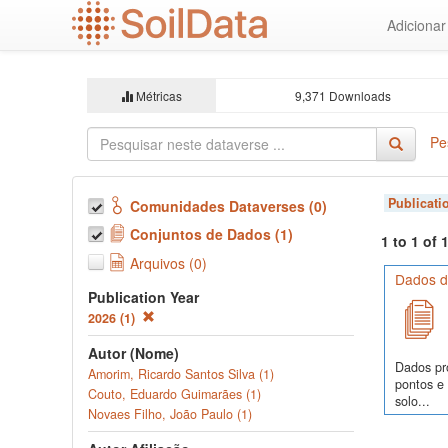
Ir
Adiciona
para
o
conteúdo
principal
Métricas
9,371 Downloads
Pe
Publicati
Comunidades Dataverses (0)
Conjuntos de Dados (1)
1 to 1 of
Arquivos (0)
Dados de
Publication Year
2026 (1)
Autor (Nome)
Dados pr
Amorim, Ricardo Santos Silva (1)
pontos e
Couto, Eduardo Guimarães (1)
solo...
Novaes Filho, João Paulo (1)