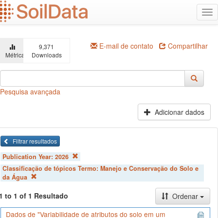
Ir
Alt
para
na
o
conteúdo
principal
E-mail de contato
Compartilhar
9,371
Métricas
Downloads
Pesquisa avançada
Adicionar dados
Filtrar resultados
Publication Year:
2026
Classificação de tópicos Termo:
Manejo e Conservação do Solo e
da Água
1 to 1 of 1 Resultado
Ordenar
Dados de "Variabilidade de atributos do solo em um