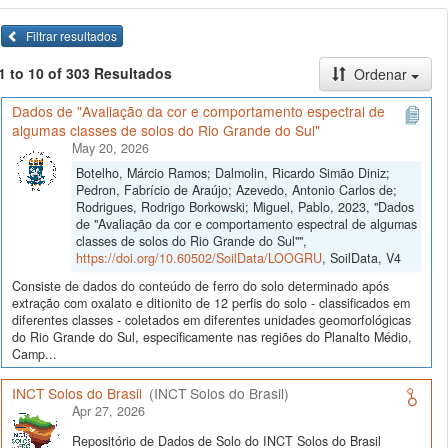
Filtrar resultados
1 to 10 of 303 Resultados
Ordenar
Dados de "Avaliação da cor e comportamento espectral de
algumas classes de solos do Rio Grande do Sul"
May 20, 2026
Botelho, Márcio Ramos; Dalmolin, Ricardo Simão Diniz;
Pedron, Fabrício de Araújo; Azevedo, Antonio Carlos de;
Rodrigues, Rodrigo Borkowski; Miguel, Pablo, 2023, "Dados
de "Avaliação da cor e comportamento espectral de algumas
classes de solos do Rio Grande do Sul"",
https://doi.org/10.60502/SoilData/LOOGRU
, SoilData, V4
Consiste de dados do conteúdo de ferro do solo determinado após
extração com oxalato e ditionito de 12 perfis do solo - classificados em
diferentes classes - coletados em diferentes unidades geomorfológicas
do Rio Grande do Sul, especificamente nas regiões do Planalto Médio,
Camp...
INCT Solos do Brasil
(INCT Solos do Brasil)
Apr 27, 2026
Repositório de Dados de Solo do INCT Solos do Brasil