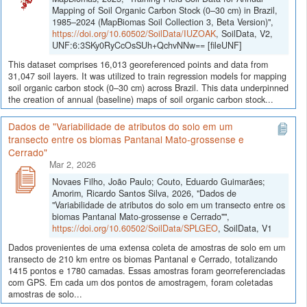
Mapping of Soil Organic Carbon Stock (0–30 cm) in Brazil,
1985–2024 (MapBiomas Soil Collection 3, Beta Version)",
https://doi.org/10.60502/SoilData/IUZOAK
, SoilData, V2,
UNF:6:3SKy0RyCcOsSUh+QchvNNw== [fileUNF]
This dataset comprises 16,013 georeferenced points and data from
31,047 soil layers. It was utilized to train regression models for mapping
soil organic carbon stock (0–30 cm) across Brazil. This data underpinned
the creation of annual (baseline) maps of soil organic carbon stock...
Dados de "Variabilidade de atributos do solo em um
transecto entre os biomas Pantanal Mato-grossense e
Cerrado"
Mar 2, 2026
Novaes Filho, João Paulo; Couto, Eduardo Guimarães;
Amorim, Ricardo Santos Silva, 2026, "Dados de
"Variabilidade de atributos do solo em um transecto entre os
biomas Pantanal Mato-grossense e Cerrado"",
https://doi.org/10.60502/SoilData/SPLGEO
, SoilData, V1
Dados provenientes de uma extensa coleta de amostras de solo em um
transecto de 210 km entre os biomas Pantanal e Cerrado, totalizando
1415 pontos e 1780 camadas. Essas amostras foram georreferenciadas
com GPS. Em cada um dos pontos de amostragem, foram coletadas
amostras de solo...