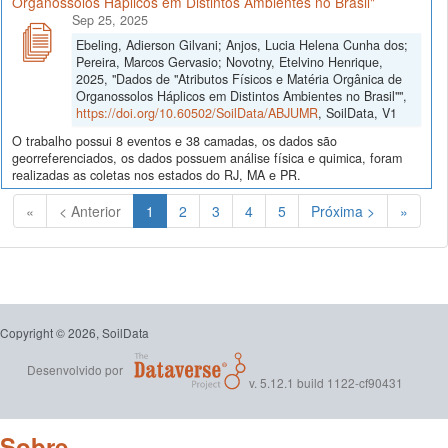
Organossolos Háplicos em Distintos Ambientes no Brasil"
Sep 25, 2025
Ebeling, Adierson Gilvani; Anjos, Lucia Helena Cunha dos;
Pereira, Marcos Gervasio; Novotny, Etelvino Henrique,
2025, "Dados de "Atributos Físicos e Matéria Orgânica de
Organossolos Háplicos em Distintos Ambientes no Brasil"",
https://doi.org/10.60502/SoilData/ABJUMR
, SoilData, V1
O trabalho possui 8 eventos e 38 camadas, os dados são
georreferenciados, os dados possuem análise física e quimica, foram
realizadas as coletas nos estados do RJ, MA e PR.
(Atual)
«
< Anterior
1
2
3
4
5
Próxima >
»
Copyright © 2026, SoilData
Desenvolvido por
v. 5.12.1 build 1122-cf90431
Sobre