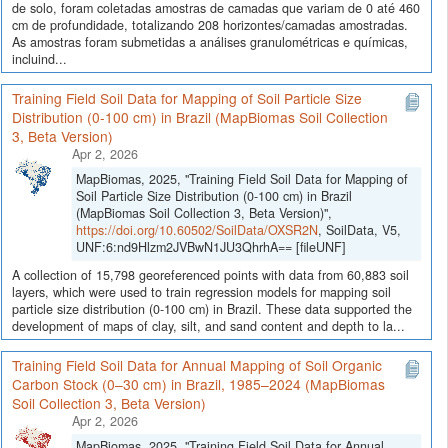
de solo, foram coletadas amostras de camadas que variam de 0 até 460
cm de profundidade, totalizando 208 horizontes/camadas amostradas.
As amostras foram submetidas a análises granulométricas e químicas,
incluind...
Training Field Soil Data for Mapping of Soil Particle Size
Distribution (0-100 cm) in Brazil (MapBiomas Soil Collection
3, Beta Version)
Apr 2, 2026
MapBiomas, 2025, "Training Field Soil Data for Mapping of
Soil Particle Size Distribution (0-100 cm) in Brazil
(MapBiomas Soil Collection 3, Beta Version)",
https://doi.org/10.60502/SoilData/OXSR2N
, SoilData, V5,
UNF:6:nd9Hlzm2JVBwN1JU3QhrhA== [fileUNF]
A collection of 15,798 georeferenced points with data from 60,883 soil
layers, which were used to train regression models for mapping soil
particle size distribution (0-100 cm) in Brazil. These data supported the
development of maps of clay, silt, and sand content and depth to la...
Training Field Soil Data for Annual Mapping of Soil Organic
Carbon Stock (0–30 cm) in Brazil, 1985–2024 (MapBiomas
Soil Collection 3, Beta Version)
Apr 2, 2026
MapBiomas, 2025, "Training Field Soil Data for Annual