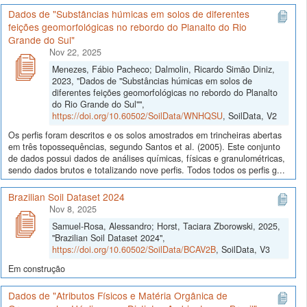
Dados de "Substâncias húmicas em solos de diferentes
feições geomorfológicas no rebordo do Planalto do Rio
Grande do Sul"
Nov 22, 2025
Menezes, Fábio Pacheco; Dalmolin, Ricardo Simão Diniz,
2023, "Dados de "Substâncias húmicas em solos de
diferentes feições geomorfológicas no rebordo do Planalto
do Rio Grande do Sul"",
https://doi.org/10.60502/SoilData/WNHQSU
, SoilData, V2
Os perfis foram descritos e os solos amostrados em trincheiras abertas
em três topossequências, segundo Santos et al. (2005). Este conjunto
de dados possui dados de análises químicas, físicas e granulométricas,
sendo dados brutos e totalizando nove perfis. Todos todos os perfis g...
Brazilian Soil Dataset 2024
Nov 8, 2025
Samuel-Rosa, Alessandro; Horst, Taciara Zborowski, 2025,
"Brazilian Soil Dataset 2024",
https://doi.org/10.60502/SoilData/BCAV2B
, SoilData, V3
Em construção
Dados de "Atributos Físicos e Matéria Orgânica de