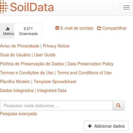
Ir
Alt
para
na
o
conteúdo
principal
E-mail de contato
Compartilhar
9,371
Métricas
Downloads
Aviso de Privacidade | Privacy Notice
Guia do Usuário | User Guide
Política de Preservação de Dados | Data Preservation Policy
Termos e Condições de Uso | Terms and Conditions of Use
Planilha Modelo | Template Spreadsheet
Dados Integrados | Integrated Data
Pesquisa avançada
Adicionar dados