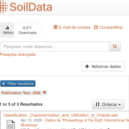
Ir
para
o
conteúdo
principal
E-mail de contato
Compartilhar
9,371
Métricas
Downloads
Pesquisa avançada
Adicionar dados
Filtrar resultados
Publication Year:
2026
1 to 3 of 3 Resultados
Ordenar
Classification_Characterization_and_Utilization_of_Oxisols.xlsx
Apr 13, 2026 -
Dados de "Proceedings of the Eigth International Soi
Workshop"