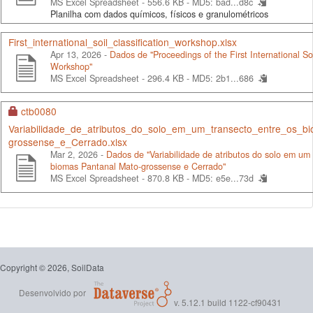
MS Excel Spreadsheet - 556.6 KB -
MD5: bad...d8c
Planilha com dados químicos, físicos e granulométricos
First_international_soil_classification_workshop.xlsx
Apr 13, 2026 -
Dados de "Proceedings of the First International Soi
Workshop"
MS Excel Spreadsheet - 296.4 KB -
MD5: 2b1...686
ctb0080
Variabilidade_de_atributos_do_solo_em_um_transecto_entre_os_b
grossense_e_Cerrado.xlsx
Mar 2, 2026 -
Dados de "Variabilidade de atributos do solo em um 
biomas Pantanal Mato-grossense e Cerrado"
MS Excel Spreadsheet - 870.8 KB -
MD5: e5e...73d
Copyright © 2026, SoilData
Desenvolvido por
v. 5.12.1 build 1122-cf90431