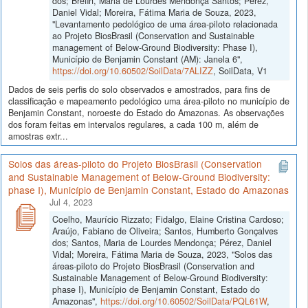
dos; Brefin, Maria de Lourdes Mendonça Santos; Perez,
Daniel Vidal; Moreira, Fátima Maria de Souza, 2023,
"Levantamento pedológico de uma área-piloto relacionada
ao Projeto BiosBrasil (Conservation and Sustainable
management of Below-Ground Biodiversity: Phase I),
Município de Benjamin Constant (AM): Janela 6",
https://doi.org/10.60502/SoilData/7ALIZZ
, SoilData, V1
Dados de seis perfis do solo observados e amostrados, para fins de
classificação e mapeamento pedológico uma área-piloto no município de
Benjamin Constant, noroeste do Estado do Amazonas. As observações
dos foram feitas em intervalos regulares, a cada 100 m, além de
amostras extr...
Solos das áreas-piloto do Projeto BiosBrasil (Conservation
and Sustainable Management of Below-Ground Biodiversity:
phase I), Município de Benjamin Constant, Estado do Amazonas
Jul 4, 2023
Coelho, Maurício Rizzato; Fidalgo, Elaine Cristina Cardoso;
Araújo, Fabiano de Oliveira; Santos, Humberto Gonçalves
dos; Santos, Maria de Lourdes Mendonça; Pérez, Daniel
Vidal; Moreira, Fátima Maria de Souza, 2023, "Solos das
áreas-piloto do Projeto BiosBrasil (Conservation and
Sustainable Management of Below-Ground Biodiversity:
phase I), Município de Benjamin Constant, Estado do
Amazonas",
https://doi.org/10.60502/SoilData/PQL61W
,