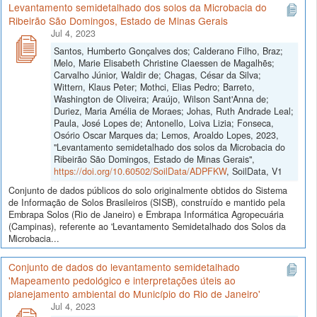
Levantamento semidetalhado dos solos da Microbacia do
Ribeirão São Domingos, Estado de Minas Gerais
Jul 4, 2023
Santos, Humberto Gonçalves dos; Calderano Filho, Braz;
Melo, Marie Elisabeth Christine Claessen de Magalhẽs;
Carvalho Júnior, Waldir de; Chagas, César da Silva;
Wittern, Klaus Peter; Mothci, Elias Pedro; Barreto,
Washington de Oliveira; Araújo, Wilson Sant'Anna de;
Duriez, Maria Amélia de Moraes; Johas, Ruth Andrade Leal;
Paula, José Lopes de; Antonello, Loiva Lizia; Fonseca,
Osório Oscar Marques da; Lemos, Aroaldo Lopes, 2023,
"Levantamento semidetalhado dos solos da Microbacia do
Ribeirão São Domingos, Estado de Minas Gerais",
https://doi.org/10.60502/SoilData/ADPFKW
, SoilData, V1
Conjunto de dados públicos do solo originalmente obtidos do Sistema
de Informação de Solos Brasileiros (SISB), construído e mantido pela
Embrapa Solos (Rio de Janeiro) e Embrapa Informática Agropecuária
(Campinas), referente ao 'Levantamento Semidetalhado dos Solos da
Microbacia...
Conjunto de dados do levantamento semidetalhado
'Mapeamento pedológico e interpretações úteis ao
planejamento ambiental do Município do Rio de Janeiro'
Jul 4, 2023