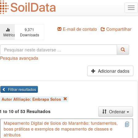
Ir
Alt
para
na
o
conteúdo
principal
E-mail de contato
Compartilhar
9,371
Métricas
Downloads
Pesquisa avançada
Adicionar dados
Filtrar resultados
Autor Afiliação:
Embrapa Solos
1 to 10 of 53 Resultados
Ordenar
Mapeamento Digital de Solos do Maranhão: fundamentos,
boas práticas e exemplos de mapeamento de classes e
atributos