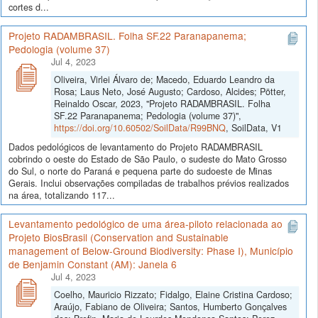
cortes d...
Projeto RADAMBRASIL. Folha SF.22 Paranapanema;
Pedologia (volume 37)
Jul 4, 2023
Oliveira, Virlei Álvaro de; Macedo, Eduardo Leandro da
Rosa; Laus Neto, José Augusto; Cardoso, Alcides; Pötter,
Reinaldo Oscar, 2023, "Projeto RADAMBRASIL. Folha
SF.22 Paranapanema; Pedologia (volume 37)",
https://doi.org/10.60502/SoilData/R99BNQ
, SoilData, V1
Dados pedológicos de levantamento do Projeto RADAMBRASIL
cobrindo o oeste do Estado de São Paulo, o sudeste do Mato Grosso
do Sul, o norte do Paraná e pequena parte do sudoeste de Minas
Gerais. Inclui observações compiladas de trabalhos prévios realizados
na área, totalizando 117...
Levantamento pedológico de uma área-piloto relacionada ao
Projeto BiosBrasil (Conservation and Sustainable
management of Below-Ground Biodiversity: Phase I), Município
de Benjamin Constant (AM): Janela 6
Jul 4, 2023
Coelho, Mauricio Rizzato; Fidalgo, Elaine Cristina Cardoso;
Araújo, Fabiano de Oliveira; Santos, Humberto Gonçalves