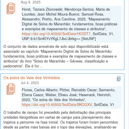
Aug 8, 2025
Horst, Taciara Zborowski; Mendonça-Santos, Maria de
Lourdes; Jean Michel Moura-Bueno; Samuel-Rosa,
Alessandro; Pretto, Ana Caroline, 2025, "Mapeamento
Digital de Solos do Maranhão: fundamentos, boas práticas
e exemplos de mapeamento de classes e atributos",
https://doi.org/10.60502/SoilData/HOIDT7
, SoilData, V1,
UNF:6:b1SmKIYvYKgL7Jbc/Jbtkg== [fileUNF]
O conjunto de dados amostrais de solo aqui disponibilizado está
associado ao capítulo “Mapeamento Digital de Solos do Maranhão:
fundamentos, boas práticas e exemplos de mapeamento de classes e
atributos” do livro "Solos do Maranhão – Gênese, classificação e
pedometria". Ele é for...
Os solos do Vale dos Vinhedos
Jul 4, 2023
Flores, Carlos Alberto; Pötter, Reinaldo Oscar; Sarmento,
Eliana Casco; Weber, Eliseu José; Hasenack, Heinrich,
2023, "Os solos do Vale dos Vinhedos",
https://doi.org/10.60502/SoilData/BKOGXV
, SoilData, V1
O trabalho de campo foi precedido pela delimitação das principais
unidades fisiográficas em cartas de campo para planejamento dos
trajetos a percorrer na fase inicial. Os trajetos foram foram percorridos
desde as partes mais baixas até o topo das elevações, analisando-se