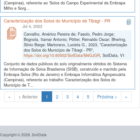
(Campinas), referente ao 'Solos do Campo Experimental da Embrapa
Milho e Sorg...
Caracterização dos Solos do Município de Tibagi - PR
Jul 4, 2023
Carvalho, Américo Pereira de; Fasolo, Pedro Jorge;
Bognola, Itamar Antonio; Pötter, Reinaldo Oscar; Bhering,
Silvio Barge; Martorano, Lucieta G., 2023, "Caracterização
dos Solos do Município de Tibagi - PR",
https://doi.org/10.60502/SoilData/M4GJGR
, SoilData, V1
Conjunto de dados públicos do solo originalmente obtidos do Sistema
de Informação de Solos Brasileiros (SISB), construído e mantido pela
Embrapa Solos (Rio de Janeiro) e Embrapa Informática Agropecuária
(Campinas), referente ao trabalho 'Caracterização dos Solos do
Município de T...
(Atual)
«
< Anterior
1
2
3
4
5
Próxima >
»
Copyright © 2026, SoilData