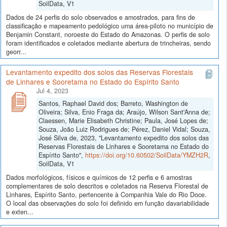
SoilData, V1
Dados de 24 perfis do solo observados e amostrados, para fins de
classificação e mapeamento pedológico uma área-piloto no município de
Benjamin Constant, noroeste do Estado do Amazonas. O perfis de solo
foram identificados e coletados mediante abertura de trincheiras, sendo
georr...
Levantamento expedito dos solos das Reservas Florestais
de Linhares e Sooretama no Estado do Espírito Santo
Jul 4, 2023
Santos, Raphael David dos; Barreto, Washington de
Oliveira; Silva, Enio Fraga da; Araújo, Wilson Sant'Anna de;
Claessen, Marie Elisabeth Christine; Paula, José Lopes de;
Souza, João Luiz Rodrigues de; Pérez, Daniel Vidal; Souza,
José Silva de, 2023, "Levantamento expedito dos solos das
Reservas Florestais de Linhares e Sooretama no Estado do
Espírito Santo",
https://doi.org/10.60502/SoilData/YMZH2R
,
SoilData, V1
Dados morfológicos, físicos e químicos de 12 perfis e 6 amostras
complementares de solo descritos e coletados na Reserva Florestal de
Linhares, Espírito Santo, pertencente à Companhia Vale do Rio Doce.
O local das observações do solo foi definido em função davariabilidade
e exten...