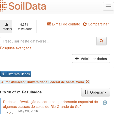
Ir
Alt
para
na
o
conteúdo
principal
E-mail de contato
Compartilhar
9,371
Métricas
Downloads
Pesquisa avançada
Adicionar dados
Filtrar resultados
Autor Afiliação:
Universidade Federal de Santa Maria
1 to 10 of 21 Resultados
Ordenar
Dados de "Avaliação da cor e comportamento espectral de
algumas classes de solos do Rio Grande do Sul"
May 20, 2026