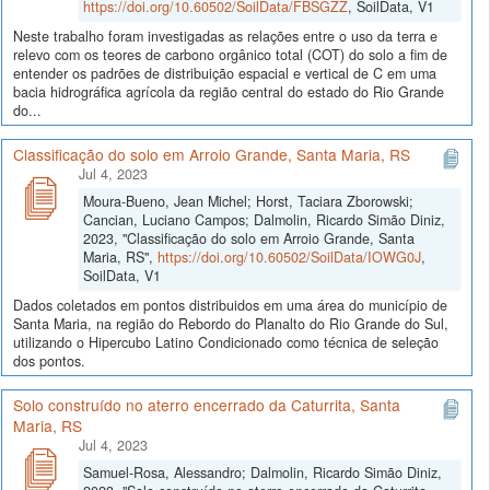
https://doi.org/10.60502/SoilData/FBSGZZ
, SoilData, V1
Neste trabalho foram investigadas as relações entre o uso da terra e
relevo com os teores de carbono orgânico total (COT) do solo a fim de
entender os padrões de distribuição espacial e vertical de C em uma
bacia hidrográfica agrícola da região central do estado do Rio Grande
do...
Classificação do solo em Arroio Grande, Santa Maria, RS
Jul 4, 2023
Moura-Bueno, Jean Michel; Horst, Taciara Zborowski;
Cancian, Luciano Campos; Dalmolin, Ricardo Simão Diniz,
2023, "Classificação do solo em Arroio Grande, Santa
Maria, RS",
https://doi.org/10.60502/SoilData/IOWG0J
,
SoilData, V1
Dados coletados em pontos distribuidos em uma área do município de
Santa Maria, na região do Rebordo do Planalto do Rio Grande do Sul,
utilizando o Hipercubo Latino Condicionado como técnica de seleção
dos pontos.
Solo construído no aterro encerrado da Caturrita, Santa
Maria, RS
Jul 4, 2023
Samuel-Rosa, Alessandro; Dalmolin, Ricardo Simão Diniz,