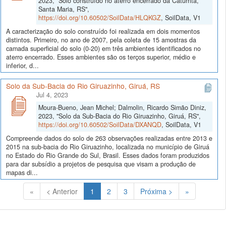
2023, "Solo construído no aterro encerrado da Caturrita,
Santa Maria, RS",
https://doi.org/10.60502/SoilData/HLQKGZ
, SoilData, V1
A caracterização do solo construído foi realizada em dois momentos
distintos. Primeiro, no ano de 2007, pela coleta de 15 amostras da
camada superficial do solo (0-20) em três ambientes identificados no
aterro encerrado. Esses ambientes são os terços superior, médio e
inferior, d...
Solo da Sub-Bacia do Rio Giruazinho, Giruá, RS
Jul 4, 2023
Moura-Bueno, Jean Michel; Dalmolin, Ricardo Simão Diniz,
2023, "Solo da Sub-Bacia do Rio Giruazinho, Giruá, RS",
https://doi.org/10.60502/SoilData/DXANQD
, SoilData, V1
Compreende dados do solo de 263 observações realizadas entre 2013 e
2015 na sub-bacia do Rio Giruazinho, localizada no município de Giruá
no Estado do Rio Grande do Sul, Brasil. Esses dados foram produzidos
para dar subsídio a projetos de pesquisa que visam a produção de
mapas di...
(Atual)
«
< Anterior
1
2
3
Próxima >
»