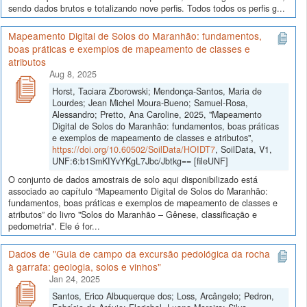
sendo dados brutos e totalizando nove perfis. Todos todos os perfis g...
Mapeamento Digital de Solos do Maranhão: fundamentos,
boas práticas e exemplos de mapeamento de classes e
atributos
Aug 8, 2025
Horst, Taciara Zborowski; Mendonça-Santos, Maria de
Lourdes; Jean Michel Moura-Bueno; Samuel-Rosa,
Alessandro; Pretto, Ana Caroline, 2025, "Mapeamento
Digital de Solos do Maranhão: fundamentos, boas práticas
e exemplos de mapeamento de classes e atributos",
https://doi.org/10.60502/SoilData/HOIDT7
, SoilData, V1,
UNF:6:b1SmKIYvYKgL7Jbc/Jbtkg== [fileUNF]
O conjunto de dados amostrais de solo aqui disponibilizado está
associado ao capítulo “Mapeamento Digital de Solos do Maranhão:
fundamentos, boas práticas e exemplos de mapeamento de classes e
atributos” do livro "Solos do Maranhão – Gênese, classificação e
pedometria". Ele é for...
Dados de "Guia de campo da excursão pedológica da rocha
à garrafa: geologia, solos e vinhos"
Jan 24, 2025
Santos, Erico Albuquerque dos; Loss, Arcângelo; Pedron,