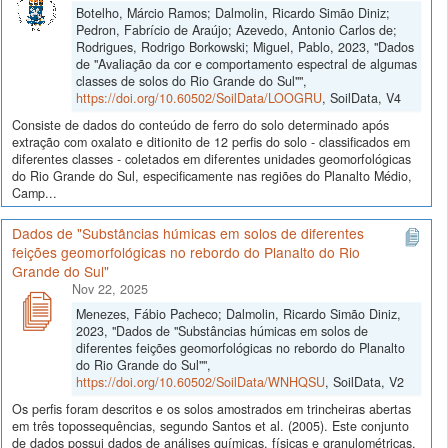
Botelho, Márcio Ramos; Dalmolin, Ricardo Simão Diniz;
Pedron, Fabrício de Araújo; Azevedo, Antonio Carlos de;
Rodrigues, Rodrigo Borkowski; Miguel, Pablo, 2023, "Dados
de "Avaliação da cor e comportamento espectral de algumas
classes de solos do Rio Grande do Sul"",
https://doi.org/10.60502/SoilData/LOOGRU
, SoilData, V4
Consiste de dados do conteúdo de ferro do solo determinado após
extração com oxalato e ditionito de 12 perfis do solo - classificados em
diferentes classes - coletados em diferentes unidades geomorfológicas
do Rio Grande do Sul, especificamente nas regiões do Planalto Médio,
Camp...
Dados de "Substâncias húmicas em solos de diferentes
feições geomorfológicas no rebordo do Planalto do Rio
Grande do Sul"
Nov 22, 2025
Menezes, Fábio Pacheco; Dalmolin, Ricardo Simão Diniz,
2023, "Dados de "Substâncias húmicas em solos de
diferentes feições geomorfológicas no rebordo do Planalto
do Rio Grande do Sul"",
https://doi.org/10.60502/SoilData/WNHQSU
, SoilData, V2
Os perfis foram descritos e os solos amostrados em trincheiras abertas
em três topossequências, segundo Santos et al. (2005). Este conjunto
de dados possui dados de análises químicas, físicas e granulométricas,