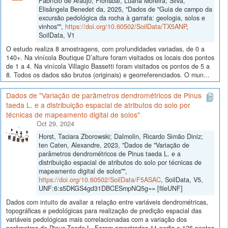
Fabrício de Aráujo; Florisbal, Luana Moreira; Silva,
Elisângela Benedet da, 2025, "Dados de "Guia de campo da
excursão pedológica da rocha à garrafa: geologia, solos e
vinhos"",
https://doi.org/10.60502/SoilData/TX5ANP
,
SoilData, V1
O estudo realiza 8 amostragens, com profundidades variadas, de 0 a
140+. Na vinícola Boutique D’alture foram visitados os locais dos pontos
de 1 a 4. Na vinícola Villagio Bassetti foram visitados os pontos de 5 a
8. Todos os dados são brutos (originais) e georreferenciados. O mun...
Dados de "Variação de parâmetros dendrométricos de Pinus
taeda L. e a distribuição espacial de atributos do solo por
técnicas de mapeamento digital de solos"
Oct 29, 2024
Horst, Taciara Zborowski; Dalmolin, Ricardo Simão Diniz;
ten Caten, Alexandre, 2023, "Dados de "Variação de
parâmetros dendrométricos de Pinus taeda L. e a
distribuição espacial de atributos do solo por técnicas de
mapeamento digital de solos"",
https://doi.org/10.60502/SoilData/F5ASAC
, SoilData, V5,
UNF:6:s5DKGS4gd31DBCESmpNQ5g== [fileUNF]
Dados com intuito de avaliar a relação entre variáveis dendrométricas,
topográficas e pedológicas para realização de predição espacial das
variáveis pedológicas mais correlacionadas com a variação dos
parâmetros de Pinus Taeda L. Foram amostrados 11 perfis e 126 pontos