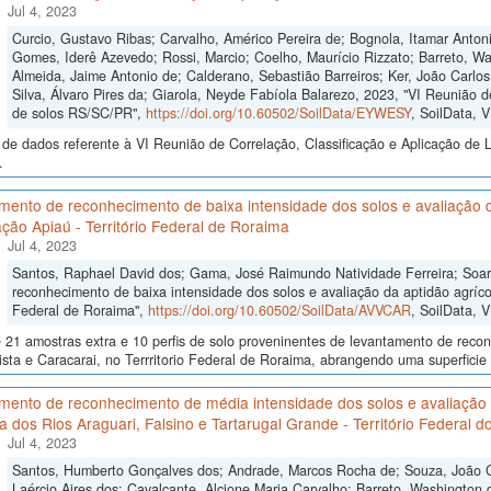
Jul 4, 2023
Curcio, Gustavo Ribas; Carvalho, Américo Pereira de; Bognola, Itamar Anto
Gomes, Iderê Azevedo; Rossi, Marcio; Coelho, Maurício Rizzato; Barreto, Wa
Almeida, Jaime Antonio de; Calderano, Sebastião Barreiros; Ker, João Carlo
Silva, Álvaro Pires da; Giarola, Neyde Fabíola Balarezo, 2023, "VI Reunião d
de solos RS/SC/PR",
https://doi.org/10.60502/SoilData/EYWESY
, SoilData, 
de dados referente à VI Reunião de Correlação, Classificação e Aplicação de 
.
ento de reconhecimento de baixa intensidade dos solos e avaliação da
ção Apiaú - Território Federal de Roraima
Jul 4, 2023
Santos, Raphael David dos; Gama, José Raimundo Natividade Ferreira; Soa
reconhecimento de baixa intensidade dos solos e avaliação da aptidão agrícol
Federal de Roraima",
https://doi.org/10.60502/SoilData/AVVCAR
, SoilData, 
 21 amostras extra e 10 perfis de solo proveninentes de levantamento de reco
sta e Caracarai, no Terrritorio Federal de Roraima, abrangendo uma superficie
mento de reconhecimento de média intensidade dos solos e avaliação 
ia dos Rios Araguari, Falsino e Tartarugal Grande - Território Federal 
Jul 4, 2023
Santos, Humberto Gonçalves dos; Andrade, Marcos Rocha de; Souza, João Cri
Laércio Aires dos; Cavalcante, Alcione Maria Carvalho; Barreto, Washington