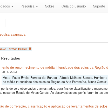
r dados
Pesquisa
Sobre
Guia do usuário
Suporte
squisa avançada
chave Termo:
Brasil
 8 Resultados
mento de reconhecimento de média intensidade dos solos da Região d
Jul 4, 2023
Motta, Paulo Emílio Ferreira da; Baruqui, Alfredo Melhem; Santos, Humbert
de média intensidade dos solos da Região do Alto Paranaíba, Minas Gerais"
perfis do solo observados e amostrados, para fins de classificação e mapeame
, oeste do Estado de Minas Gerais. As observações dos perfis foram feitas em
ão de correlação, classificação e aplicação de levantamentos de sol