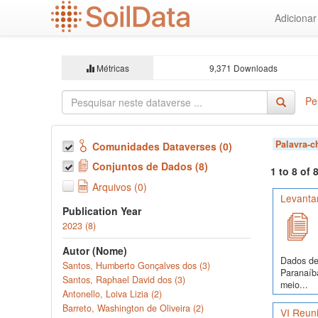
Ir
Adiciona
para
o
conteúdo
principal
Métricas
9,371 Downloads
Pe
Palavra-
Comunidades Dataverses (0)
Conjuntos de Dados (8)
1 to 8 of
Arquivos (0)
Levanta
Publication Year
2023 (8)
Autor (Nome)
Dados de 
Santos, Humberto Gonçalves dos (3)
Paranaíba
Santos, Raphael David dos (3)
meio...
Antonello, Loiva Lizia (2)
Barreto, Washington de Oliveira (2)
VI Reuni