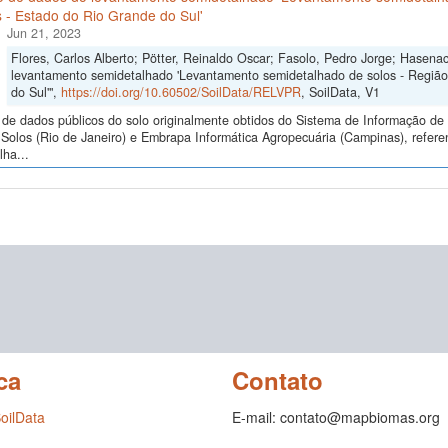
 - Estado do Rio Grande do Sul'
Jun 21, 2023
Flores, Carlos Alberto; Pötter, Reinaldo Oscar; Fasolo, Pedro Jorge; Hasena
levantamento semidetalhado 'Levantamento semidetalhado de solos - Regiã
do Sul'",
https://doi.org/10.60502/SoilData/RELVPR
, SoilData, V1
de dados públicos do solo originalmente obtidos do Sistema de Informação de S
Solos (Rio de Janeiro) e Embrapa Informática Agropecuária (Campinas), refer
ha...
ca
Contato
SoilData
E-mail: contato@mapbiomas.org