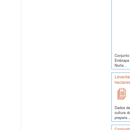
Conjunto 
Embrapa S
Norte...
Levantam
hectare
Dados de
cultura 
prepara..
Conjunt