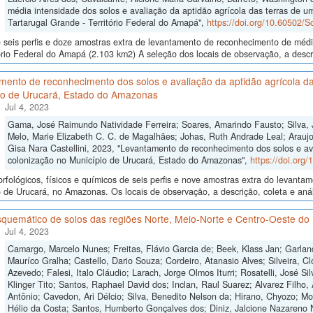
média intensidade dos solos e avaliação da aptidão agrícola das terras de um
Tartarugal Grande - Território Federal do Amapá",
https://doi.org/10.60502/
seis perfis e doze amostras extra de levantamento de reconhecimento de médi
ório Federal do Amapá (2.103 km2) A seleção dos locais de observação, a descr
mento de reconhecimento dos solos e avaliação da aptidão agrícola da
io de Urucará, Estado do Amazonas
Jul 4, 2023
Gama, José Raimundo Natividade Ferreira; Soares, Amarindo Fausto; Silva, 
Melo, Marie Elizabeth C. C. de Magalhães; Johas, Ruth Andrade Leal; Araujo,
Gisa Nara Castellini, 2023, "Levantamento de reconhecimento dos solos e av
colonização no Município de Urucará, Estado do Amazonas",
https://doi.org
fológicos, físicos e químicos de seis perfis e nove amostras extra do levant
 de Urucará, no Amazonas. Os locais de observação, a descrição, coleta e anál
quemático de solos das regiões Norte, Meio-Norte e Centro-Oeste do 
Jul 4, 2023
Camargo, Marcelo Nunes; Freitas, Flávio Garcia de; Beek, Klass Jan; Garlan
Mauríco Gralha; Castello, Dario Souza; Cordeiro, Atanasio Alves; Silveira, Cl
Azevedo; Falesi, Italo Cláudio; Larach, Jorge Olmos Iturri; Rosatelli, José S
Klinger Tito; Santos, Raphael David dos; Inclan, Raul Suarez; Alvarez Filho,
Antônio; Cavedon, Ari Délcio; Silva, Benedito Nelson da; Hirano, Chyozo; M
Hélio da Costa; Santos, Humberto Gonçalves dos; Diniz, Jalcione Nazareno 