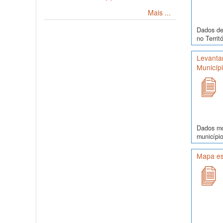
Mais ...
Dados de 
no Territ
Levanta
Municíp
Dados mor
município
Mapa es