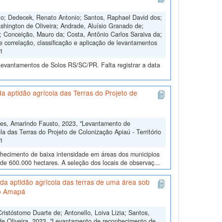
nio; Dedecek, Renato Antonio; Santos, Raphael David dos;
shington de Oliveira; Andrade, Aluísio Granado de;
s; Conceição, Mauro da; Costa, Antônio Carlos Saraiva da;
e correlação, classificação e aplicação de levantamentos
V1
Levantamentos de Solos RS/SC/PR. Falta registrar a data
 aptidão agrícola das Terras do Projeto de
res, Amarindo Fausto, 2023, "Levantamento de
a das Terras do Projeto de Colonização Apiaú - Território
V1
nhecimento de baixa intensidade em áreas dos municipios
 de 600.000 hectares. A seleção dos locais de observaç...
da aptidão agrícola das terras de uma área sob
do Amapá
stóstomo Duarte de; Antonello, Loiva Lizia; Santos,
 de Oliveira, 2023, "Levantamento de reconhecimento de