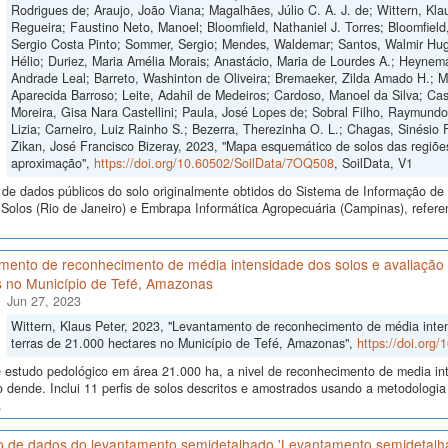
Rodrigues de; Araujo, João Viana; Magalhães, Júlio C. A. J. de; Wittern, Klau
Regueira; Faustino Neto, Manoel; Bloomfield, Nathaniel J. Torres; Bloomfield
Sergio Costa Pinto; Sommer, Sergio; Mendes, Waldemar; Santos, Walmir Hugo
Hélio; Duriez, Maria Amélia Morais; Anastácio, Maria de Lourdes A.; Heynema
Andrade Leal; Barreto, Washinton de Oliveira; Bremaeker, Zilda Amado H.; Mell
Aparecida Barroso; Leite, Adahil de Medeiros; Cardoso, Manoel da Silva; Cas
Moreira, Gisa Nara Castellini; Paula, José Lopes de; Sobral Filho, Raymund
Lizia; Carneiro, Luiz Rainho S.; Bezerra, Therezinha O. L.; Chagas, Sinésio 
Zikan, José Francisco Bizeray, 2023, "Mapa esquemático de solos das regiões
aproximação",
https://doi.org/10.60502/SoilData/7OQ508
, SoilData, V1
de dados públicos do solo originalmente obtidos do Sistema de Informação de S
olos (Rio de Janeiro) e Embrapa Informática Agropecuária (Campinas), refere
ento de reconhecimento de média intensidade dos solos e avaliação d
s no Município de Tefé, Amazonas
Jun 27, 2023
Wittern, Klaus Peter, 2023, "Levantamento de reconhecimento de média inten
terras de 21.000 hectares no Município de Tefé, Amazonas",
https://doi.org
 estudo pedológico em área 21.000 ha, a nivel de reconhecimento de media int
do dende. Inclui 11 perfis de solos descritos e amostrados usando a metodolo
.
o de dados do levantamento semidetalhado 'Levantamento semidetalh