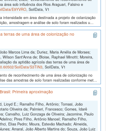
a área sob influência dos Rios Araguari, Falsino e
SoilData/E9YVRO
, SoilData, V1
a intensidade em área destinada a projeto de colanização
ição, amostragem e análise de solo foram realizados u...
s terras de uma área de colonização no
João Marcos Lima da; Duriez, Maria Amélia de Moraes;
 Wilson Sant'Anna de; Bloise, Raphael Minotti; Moreira,
aliação da aptidão agrícola das terras de uma área de
/10.60502/SoilData/S3TIN3
, SoilData, V1
amento de reconhecimento de uma área de colonização no
ise das amostras de solo foram realizadas conforme met...
Brasil: Primeira aproximação
d, Lioyd E.; Ramalho Filho, Antônio; Tomasi, João
otario Oliveira da; Palmieri, Francesco; Gomes, Idarê
ilva; Carvalho, Luiz Gonzaga de Oliveira; Jacomine, Paulo
 Adelino; Pires Filho, Antônio Manoel; Ramalho Filho,
othci, Elias Pedro; Moura, Estevão Machado; Almeida,
Nunes; Amaral, João Alberto Martins do; Souza, João Luiz