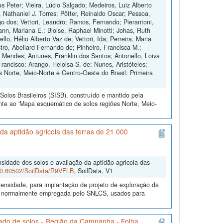
s Peter; Vieira, Lúcio Salgado; Medeiros, Luiz Alberto
, Nathaniel J. Torres; Pötter, Reinaldo Oscar; Pessoa,
 dos; Vettori, Leandro; Ramos, Fernando; Pierantoni,
nn, Mariana E.; Bloise, Raphael Minotti; Johas, Ruth
o, Hélio Alberto Vaz de; Vettori, Ida; Perreira, Maria
tro, Abeilard Fernando de; Pinheiro, Francisca M.;
o Mendes; Antunes, Franklin dos Santos; Antonello, Loiva
Francisco; Arango, Heloisa S. de; Nunes, Aristóteles;
 Norte, Meio-Norte e Centro-Oeste do Brasil: Primeira
olos Brasileiros (SISB), construído e mantido pela
nte ao 'Mapa esquemático de solos regiões Norte, Meio-
a aptidão agricola das terras de 21.000
sidade dos solos e avaliação da aptidão agricola das
/10.60502/SoilData/R9VFLB
, SoilData, V1
ensidade, para implantação de projeto de exploração da
gia normalmente empregada pelo SNLCS, usados para
ado de solos - Região da Campanha - Folha