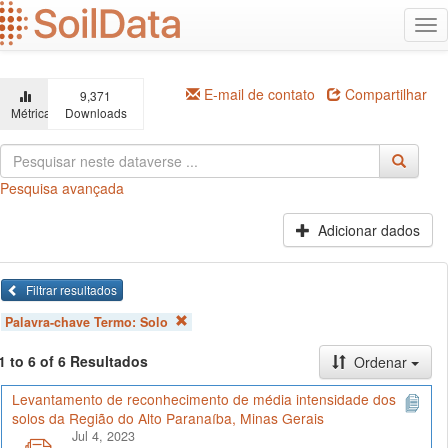
Ir
Alt
para
na
o
conteúdo
principal
E-mail de contato
Compartilhar
9,371
Métricas
Downloads
Pesquisa avançada
Adicionar dados
Filtrar resultados
Palavra-chave Termo:
Solo
1 to 6 of 6 Resultados
Ordenar
Levantamento de reconhecimento de média intensidade dos
solos da Região do Alto Paranaíba, Minas Gerais
Jul 4, 2023