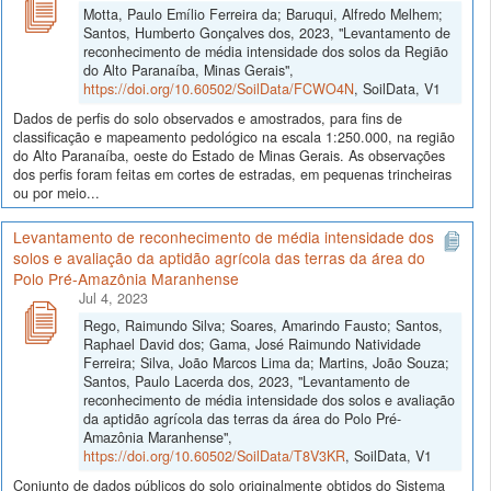
Motta, Paulo Emílio Ferreira da; Baruqui, Alfredo Melhem;
Santos, Humberto Gonçalves dos, 2023, "Levantamento de
reconhecimento de média intensidade dos solos da Região
do Alto Paranaíba, Minas Gerais",
https://doi.org/10.60502/SoilData/FCWO4N
, SoilData, V1
Dados de perfis do solo observados e amostrados, para fins de
classificação e mapeamento pedológico na escala 1:250.000, na região
do Alto Paranaíba, oeste do Estado de Minas Gerais. As observações
dos perfis foram feitas em cortes de estradas, em pequenas trincheiras
ou por meio...
Levantamento de reconhecimento de média intensidade dos
solos e avaliação da aptidão agrícola das terras da área do
Polo Pré-Amazônia Maranhense
Jul 4, 2023
Rego, Raimundo Silva; Soares, Amarindo Fausto; Santos,
Raphael David dos; Gama, José Raimundo Natividade
Ferreira; Silva, João Marcos Lima da; Martins, João Souza;
Santos, Paulo Lacerda dos, 2023, "Levantamento de
reconhecimento de média intensidade dos solos e avaliação
da aptidão agrícola das terras da área do Polo Pré-
Amazônia Maranhense",
https://doi.org/10.60502/SoilData/T8V3KR
, SoilData, V1
Conjunto de dados públicos do solo originalmente obtidos do Sistema