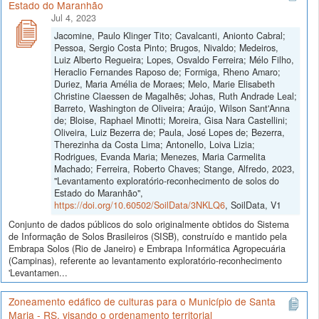
Estado do Maranhão
Jul 4, 2023
Jacomine, Paulo Klinger Tito; Cavalcanti, Anionto Cabral;
Pessoa, Sergio Costa Pinto; Brugos, Nivaldo; Medeiros,
Luiz Alberto Regueira; Lopes, Osvaldo Ferreira; Mélo Filho,
Heraclio Fernandes Raposo de; Formiga, Rheno Amaro;
Duriez, Maria Amélia de Moraes; Melo, Marie Elisabeth
Christine Claessen de Magalhẽs; Johas, Ruth Andrade Leal;
Barreto, Washington de Oliveira; Araújo, Wilson Sant'Anna
de; Bloise, Raphael Minotti; Moreira, Gisa Nara Castellini;
Oliveira, Luiz Bezerra de; Paula, José Lopes de; Bezerra,
Therezinha da Costa Lima; Antonello, Loiva Lizia;
Rodrigues, Evanda Maria; Menezes, Maria Carmelita
Machado; Ferreira, Roberto Chaves; Stange, Alfredo, 2023,
"Levantamento exploratório-reconhecimento de solos do
Estado do Maranhão",
https://doi.org/10.60502/SoilData/3NKLQ6
, SoilData, V1
Conjunto de dados públicos do solo originalmente obtidos do Sistema
de Informação de Solos Brasileiros (SISB), construído e mantido pela
Embrapa Solos (Rio de Janeiro) e Embrapa Informática Agropecuária
(Campinas), referente ao levantamento exploratório-reconhecimento
'Levantamen...
Zoneamento edáfico de culturas para o Município de Santa
Maria - RS, visando o ordenamento territorial