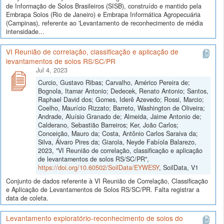
de Informação de Solos Brasileiros (SISB), construído e mantido pela
Embrapa Solos (Rio de Janeiro) e Embrapa Informática Agropecuária
(Campinas), referente ao 'Levantamento de reconhecimento de média
intensidade...
VI Reunião de correlação, classificação e aplicação de
levantamentos de solos RS/SC/PR
Jul 4, 2023
Curcio, Gustavo Ribas; Carvalho, Américo Pereira de;
Bognola, Itamar Antonio; Dedecek, Renato Antonio; Santos,
Raphael David dos; Gomes, Iderê Azevedo; Rossi, Marcio;
Coelho, Maurício Rizzato; Barreto, Washington de Oliveira;
Andrade, Aluísio Granado de; Almeida, Jaime Antonio de;
Calderano, Sebastião Barreiros; Ker, João Carlos;
Conceição, Mauro da; Costa, Antônio Carlos Saraiva da;
Silva, Álvaro Pires da; Giarola, Neyde Fabíola Balarezo,
2023, "VI Reunião de correlação, classificação e aplicação
de levantamentos de solos RS/SC/PR",
https://doi.org/10.60502/SoilData/EYWESY
, SoilData, V1
Conjunto de dados referente à VI Reunião de Correlação, Classificação
e Aplicação de Levantamentos de Solos RS/SC/PR. Falta registrar a
data de coleta.
Levantamento exploratório-reconhecimento de solos do