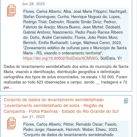
Jun 28, 2023
Flores, Carlos Alberto; Alba, José Maria Filippini; Nachtigall,
Stefan Domingues; Cunha, Henrique Noguez da; Lopes,
Rodrigo Thiel; Dalmolin, Ricardo Simão Diniz; Pedron,
Fabricio de Araújo; Moura-Bueno, Jean Michel; Deobald,
Gabriel Antônio; Nascimento, Pedro Paulo Ramos Ribeiro
do; Dotto, André Carnieletto; Flores, João Pedro Moro;
Bernich, Emilio Buchanelli; Lange, Matheus Ceron, 2023,
"Zoneamento edáfico de culturas para o Município de Santa
Maria - RS, visando o ordenamento territorial",
https://doi.org/10.60502/SoilData/6OMV8G
, SoilData, V1
Dados do levantamento semidetalhado dos solos do município de Santa
Maria, visando a identificação, distribuição geográfica e delimitação
cartográfica dos tipos de solos encontrados, na escala 1:50.000. Foram
realizadas ao todo 623 observações a campo, sendo __ tradagens e 72
per...
Conjunto de dados do levantamento semidetalhado
'Levantamento semidetalhado de solos - Região da
Campanha - Folha Palomas - Estado do Rio Grande do Sul'
Jun 21, 2023
Flores, Carlos Alberto; Pötter, Reinaldo Oscar; Fasolo,
Pedro Jorge; Hasenack, Heinrich; Weber, Eliseu, 2023,
"Conjunto de dados do levantamento semidetalhado