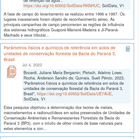
de retenção da água",
https://doi.org/10.60502/SoilData/RKNHUC
, SoilData, V1
A fase de campo do levantamento se realizou entre 1996 e 1997. Os
lugares inacessíveis foram objeto de reconhecimento aéreo. As
principais campanhas de campo percorreram as regiões de influência
dos sistemas hidrográficos Guaporé-Mamoré-Madeira e Ji-Paraná-
Machado e seus tributár...
Parâmetros físicos e químicos de referência em solos de
unidades de conservação florestal da Bacia do Paraná 3,
Brasil
Jul 4, 2023
Bocardi, Juliane Maria Bergamin; Pletsch, Adelmo Lowe;
Rocha, Anderson Sandro da; Quinaia, Sueli Pércio, 2023,
"Parâmetros físicos e químicos de referência em solos de
unidades de conservação florestal da Bacia do Paraná 3,
Brasil",
https://doi.org/10.60502/SoilData/UE7AUE
,
SoilData, V1
Essa pesquisa objetivou a determinação dos teores de metais,
macroelementos e radionuclídeos em solos preservados de Unidades de
Conservação Ambientais e Remanescentes Florestais da Bacia do
Paraná 3 (BP3), com o intuito de obter níveis de base naturais para
estes elementos e con...