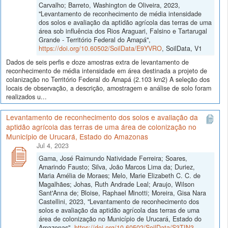
Carvalho; Barreto, Washington de Oliveira, 2023,
"Levantamento de reconhecimento de média intensidade
dos solos e avaliação da aptidão agrícola das terras de uma
área sob influência dos Rios Araguari, Falsino e Tartarugal
Grande - Território Federal do Amapá",
https://doi.org/10.60502/SoilData/E9YVRO
, SoilData, V1
Dados de seis perfis e doze amostras extra de levantamento de
reconhecimento de média intensidade em área destinada a projeto de
colanização no Território Federal do Amapá (2.103 km2) A seleção dos
locais de observação, a descrição, amostragem e análise de solo foram
realizados u...
Levantamento de reconhecimento dos solos e avaliação da
aptidão agrícola das terras de uma área de colonização no
Município de Urucará, Estado do Amazonas
Jul 4, 2023
Gama, José Raimundo Natividade Ferreira; Soares,
Amarindo Fausto; Silva, João Marcos Lima da; Duriez,
Maria Amélia de Moraes; Melo, Marie Elizabeth C. C. de
Magalhães; Johas, Ruth Andrade Leal; Araujo, Wilson
Sant'Anna de; Bloise, Raphael Minotti; Moreira, Gisa Nara
Castellini, 2023, "Levantamento de reconhecimento dos
solos e avaliação da aptidão agrícola das terras de uma
área de colonização no Município de Urucará, Estado do
Amazonas",
https://doi.org/10.60502/SoilData/S3TIN3
,