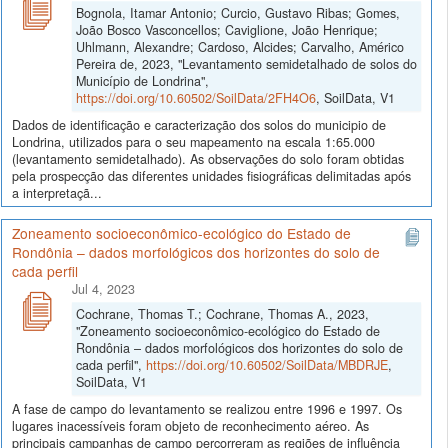
Bognola, Itamar Antonio; Curcio, Gustavo Ribas; Gomes,
João Bosco Vasconcellos; Caviglione, João Henrique;
Uhlmann, Alexandre; Cardoso, Alcides; Carvalho, Américo
Pereira de, 2023, "Levantamento semidetalhado de solos do
Município de Londrina",
https://doi.org/10.60502/SoilData/2FH4O6
, SoilData, V1
Dados de identificação e caracterização dos solos do municipio de
Londrina, utilizados para o seu mapeamento na escala 1:65.000
(levantamento semidetalhado). As observações do solo foram obtidas
pela prospecção das diferentes unidades fisiográficas delimitadas após
a interpretaçã...
Zoneamento socioeconômico-ecológico do Estado de
Rondônia – dados morfológicos dos horizontes do solo de
cada perfil
Jul 4, 2023
Cochrane, Thomas T.; Cochrane, Thomas A., 2023,
"Zoneamento socioeconômico-ecológico do Estado de
Rondônia – dados morfológicos dos horizontes do solo de
cada perfil",
https://doi.org/10.60502/SoilData/MBDRJE
,
SoilData, V1
A fase de campo do levantamento se realizou entre 1996 e 1997. Os
lugares inacessíveis foram objeto de reconhecimento aéreo. As
principais campanhas de campo percorreram as regiões de influência