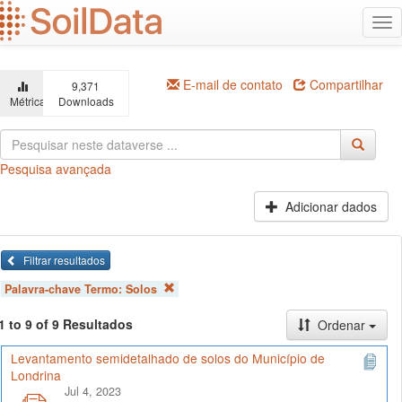
Ir
Alt
para
na
o
conteúdo
principal
E-mail de contato
Compartilhar
9,371
Métricas
Downloads
Pesquisa avançada
Adicionar dados
Filtrar resultados
Palavra-chave Termo:
Solos
1 to 9 of 9 Resultados
Ordenar
Levantamento semidetalhado de solos do Município de
Londrina
Jul 4, 2023