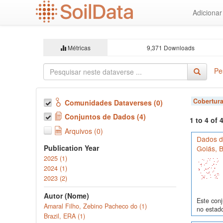
Ir
Adiciona
para
o
conteúdo
principal
Métricas
9,371 Downloads
Pe
Cobertura
Comunidades Dataverses (0)
Conjuntos de Dados (4)
1 to 4 of
Arquivos (0)
Dados de
Publication Year
Goiás, B
2025 (1)
2024 (1)
2023 (2)
Autor (Nome)
Este conj
Amaral Filho, Zebino Pacheco do (1)
no estado
Brazil, ERA (1)