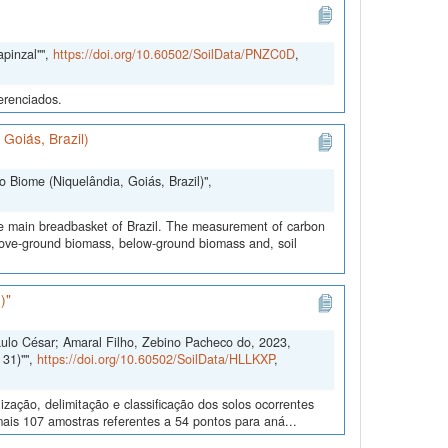
apinzal"",
https://doi.org/10.60502/SoilData/PNZC0D
,
erenciados.
 Goiás, Brazil)
do Biome (Niquelândia, Goiás, Brazil)",
e main breadbasket of Brazil. The measurement of carbon
ove-ground biomass, below-ground biomass and, soil
)"
aulo César; Amaral Filho, Zebino Pacheco do, 2023,
31)"",
https://doi.org/10.60502/SoilData/HLLKXP
,
zação, delimitação e classificação dos solos ocorrentes
 mais 107 amostras referentes a 54 pontos para aná...