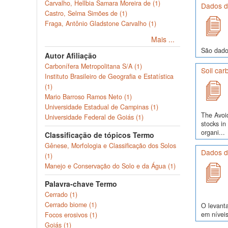
Carvalho, Hellbia Samara Moreira de (1)
Dados de
Castro, Selma Simões de (1)
Fraga, Antônio Gladstone Carvalho (1)
Mais ...
São dado
Autor Afiliação
Carbonífera Metropolitana S/A (1)
Soil car
Instituto Brasileiro de Geografia e Estatística
(1)
Mario Barroso Ramos Neto (1)
Universidade Estadual de Campinas (1)
The Avoi
Universidade Federal de Goiás (1)
stocks i
organi...
Classificação de tópicos Termo
Gênese, Morfologia e Classificação dos Solos
Dados d
(1)
Manejo e Conservação do Solo e da Água (1)
Palavra-chave Termo
Cerrado (1)
Cerrado biome (1)
O levanta
em níveis
Focos erosivos (1)
Goiás (1)