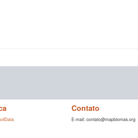
ca
Contato
SoilData
E-mail: contato@mapbiomas.org