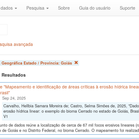
r dados
Pesquisa
Sobre
Guia do usuário
Suporte
squisa avançada
 Geográfica Estado / Província:
Goiás
 4 Resultados
 "Mapeamento e identificação de áreas críticas à erosão hídrica line
rasil"
Sep 24, 2025
Carvalho, Hellbia Samara Moreira de; Castro, Selma Simões de, 2025, "Dados
erosão hídrica linear: o exemplo do bioma Cerrado no estado de Goiás, Brasi
V1
unto de dados reúne a localização de cerca de 67 mil focos erosivos lineares (
 de Goiás e no Distrito Federal, no bioma Cerrado. O mapeamento foi realizado