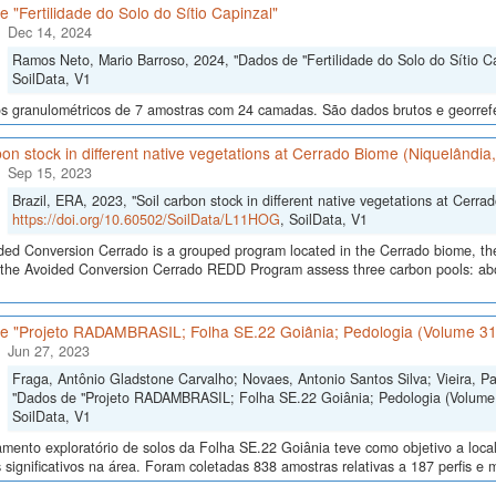
 "Fertilidade do Solo do Sítio Capinzal"
Dec 14, 2024
Ramos Neto, Mario Barroso, 2024, "Dados de "Fertilidade do Solo do Sítio C
SoilData, V1
s granulométricos de 7 amostras com 24 camadas. São dados brutos e georref
bon stock in different native vegetations at Cerrado Biome (Niquelândia,
Sep 15, 2023
Brazil, ERA, 2023, "Soil carbon stock in different native vegetations at Cerra
https://doi.org/10.60502/SoilData/L11HOG
, SoilData, V1
ded Conversion Cerrado is a grouped program located in the Cerrado biome, th
n the Avoided Conversion Cerrado REDD Program assess three carbon pools: ab
e "Projeto RADAMBRASIL; Folha SE.22 Goiânia; Pedologia (Volume 31
Jun 27, 2023
Fraga, Antônio Gladstone Carvalho; Novaes, Antonio Santos Silva; Vieira, P
"Dados de "Projeto RADAMBRASIL; Folha SE.22 Goiânia; Pedologia (Volume 
SoilData, V1
mento exploratório de solos da Folha SE.22 Goiânia teve como objetivo a locali
 significativos na área. Foram coletadas 838 amostras relativas a 187 perfis e