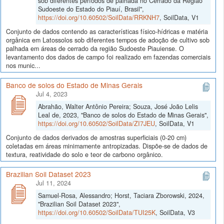
sob diferentes períodos de palhada no Cerrado da Região
Sudoeste do Estado do Piauí, Brasil",
https://doi.org/10.60502/SoilData/RRKNH7
, SoilData, V1
Conjunto de dados contendo as características físico-hídricas e matéria
orgânica em Latossolos sob diferentes tempos de adoção de cultivo sob
palhada em áreas de cerrado da região Sudoeste Piauiense. O
levantamento dos dados de campo foi realizado em fazendas comerciais
nos munic...
Banco de solos do Estado de Minas Gerais
Jul 4, 2023
Abrahão, Walter Antônio Pereira; Souza, José João Lelis
Leal de, 2023, "Banco de solos do Estado de Minas Gerais",
https://doi.org/10.60502/SoilData/ZI7JEU
, SoilData, V1
Conjunto de dados derivados de amostras superficiais (0-20 cm)
coletadas em áreas minimamente antropizadas. Dispõe-se de dados de
textura, reatividade do solo e teor de carbono orgânico.
Brazilian Soil Dataset 2023
Jul 11, 2024
Samuel-Rosa, Alessandro; Horst, Taciara Zborowski, 2024,
"Brazilian Soil Dataset 2023",
https://doi.org/10.60502/SoilData/TUI25K
, SoilData, V3