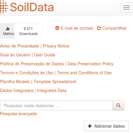
Ir
Alt
para
na
o
conteúdo
principal
E-mail de contato
Compartilhar
9,371
Métricas
Downloads
Aviso de Privacidade | Privacy Notice
Guia do Usuário | User Guide
Política de Preservação de Dados | Data Preservation Policy
Termos e Condições de Uso | Terms and Conditions of Use
Planilha Modelo | Template Spreadsheet
Dados Integrados | Integrated Data
Pesquisa avançada
Adicionar dados