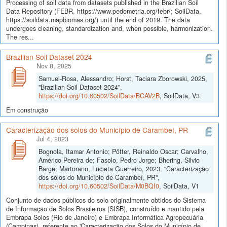
Processing of soil data from datasets published in the Brazilian Soil
Data Repository (FEBR, https://www.pedometria.org/febr/; SoilData,
https://soildata.mapbiomas.org/) until the end of 2019. The data
undergoes cleaning, standardization and, when possible, harmonization.
The res...
Brazilian Soil Dataset 2024
Nov 8, 2025
Samuel-Rosa, Alessandro; Horst, Taciara Zborowski, 2025,
"Brazilian Soil Dataset 2024",
https://doi.org/10.60502/SoilData/BCAV2B
, SoilData, V3
Em construção
Caracterização dos solos do Município de Carambeí, PR
Jul 4, 2023
Bognola, Itamar Antonio; Pötter, Reinaldo Oscar; Carvalho,
Américo Pereira de; Fasolo, Pedro Jorge; Bhering, Silvio
Barge; Martorano, Lucieta Guerreiro, 2023, "Caracterização
dos solos do Município de Carambeí, PR",
https://doi.org/10.60502/SoilData/M0BQI0
, SoilData, V1
Conjunto de dados públicos do solo originalmente obtidos do Sistema
de Informação de Solos Brasileiros (SISB), construído e mantido pela
Embrapa Solos (Rio de Janeiro) e Embrapa Informática Agropecuária
(Campinas), referente ao 'Caracterização dos Solos do Município de