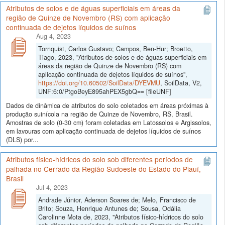
Atributos de solos e de águas superficiais em áreas da
região de Quinze de Novembro (RS) com aplicação
continuada de dejetos líquidos de suínos
Aug 4, 2023
Tornquist, Carlos Gustavo; Campos, Ben-Hur; Broetto,
Tiago, 2023, "Atributos de solos e de águas superficiais em
áreas da região de Quinze de Novembro (RS) com
aplicação continuada de dejetos líquidos de suínos",
https://doi.org/10.60502/SoilData/DYEVMU
, SoilData, V2,
UNF:6:0/PtgoBeyE895ahPEX5gbQ== [fileUNF]
Dados de dinâmica de atributos do solo coletados em áreas próximas à
produção suinícola na região de Quinze de Novembro, RS, Brasil.
Amostras de solo (0-30 cm) foram coletadas em Latossolos e Argissolos,
em lavouras com aplicação continuada de dejetos líquidos de suínos
(DLS) por...
Atributos físico-hídricos do solo sob diferentes períodos de
palhada no Cerrado da Região Sudoeste do Estado do Piauí,
Brasil
Jul 4, 2023
Andrade Júnior, Aderson Soares de; Melo, Francisco de
Brito; Souza, Henrique Antunes de; Sousa, Odália
Carolinne Mota de, 2023, "Atributos físico-hídricos do solo