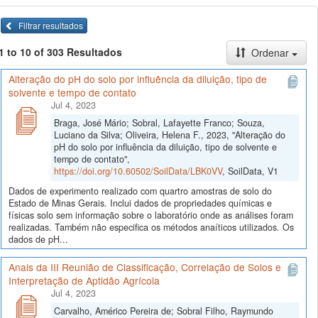
Filtrar resultados
1 to 10 of 303 Resultados
Ordenar
Alteração do pH do solo por influência da diluição, tipo de
solvente e tempo de contato
Jul 4, 2023
Braga, José Mário; Sobral, Lafayette Franco; Souza,
Luciano da Silva; Oliveira, Helena F., 2023, "Alteração do
pH do solo por influência da diluição, tipo de solvente e
tempo de contato",
https://doi.org/10.60502/SoilData/LBK0VV
, SoilData, V1
Dados de experimento realizado com quartro amostras de solo do
Estado de Minas Gerais. Inclui dados de propriedades químicas e
físicas solo sem informação sobre o laboratório onde as análises foram
realizadas. Também não especifica os métodos anaíticos utilizados. Os
dados de pH...
Anais da III Reunião de Classificação, Correlação de Solos e
Interpretação de Aptidão Agrícola
Jul 4, 2023
Carvalho, Américo Pereira de; Sobral Filho, Raymundo