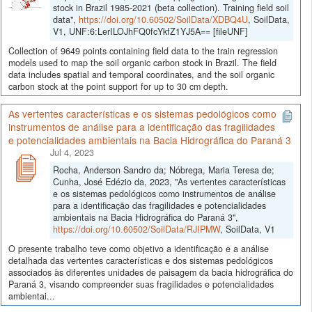
stock in Brazil 1985-2021 (beta collection). Training field soil
data",
https://doi.org/10.60502/SoilData/XDBQ4U
, SoilData,
V1, UNF:6:LerILOJhFQ0fcYkfZ1YJ5A== [fileUNF]
Collection of 9649 points containing field data to the train regression
models used to map the soil organic carbon stock in Brazil. The field
data includes spatial and temporal coordinates, and the soil organic
carbon stock at the point support for up to 30 cm depth.
As vertentes características e os sistemas pedológicos como
instrumentos de análise para a identificação das fragilidades
e potencialidades ambientais na Bacia Hidrográfica do Paraná 3
Jul 4, 2023
Rocha, Anderson Sandro da; Nóbrega, Maria Teresa de;
Cunha, José Edézio da, 2023, "As vertentes características
e os sistemas pedológicos como instrumentos de análise
para a identificação das fragilidades e potencialidades
ambientais na Bacia Hidrográfica do Paraná 3",
https://doi.org/10.60502/SoilData/RJIPMW
, SoilData, V1
O presente trabalho teve como objetivo a identificação e a análise
detalhada das vertentes características e dos sistemas pedológicos
associados às diferentes unidades de paisagem da bacia hidrográfica do
Paraná 3, visando compreender suas fragilidades e potencialidades
ambientai...