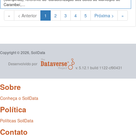
Carambeí,...
(Atual)
«
< Anterior
1
2
3
4
5
Próxima >
»
Copyright © 2026, SoilData
Desenvolvido por
v. 5.12.1 build 1122-cf90431
Sobre
Conheça o SoilData
Política
Políticas SoilData
Contato