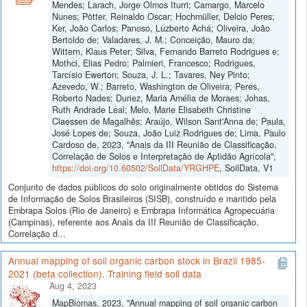
Mendes; Larach, Jorge Olmos Iturri; Camargo, Marcelo
Nunes; Pötter, Reinaldo Oscar; Hochmüller, Delcio Peres;
Ker, João Carlos; Panoso, Luzberto Achá; Oliveira, João
Bertoldo de; Valadares, J. M.; Conceição, Mauro da;
Wittern, Klaus Peter; Silva, Fernando Barreto Rodrigues e;
Mothci, Elias Pedro; Palmieri, Francesco; Rodrigues,
Tarcísio Ewerton; Souza, J. L.; Tavares, Ney Pinto;
Azevedo, W.; Barreto, Washington de Oliveira; Peres,
Roberto Nades; Duriez, Maria Amélia de Moraes; Johas,
Ruth Andrade Leal; Melo, Marie Elisabeth Christine
Claessen de Magalhẽs; Araújo, Wilson Sant'Anna de; Paula,
José Lopes de; Souza, João Luiz Rodrigues de; Lima, Paulo
Cardoso de, 2023, "Anais da III Reunião de Classificação,
Correlação de Solos e Interpretação de Aptidão Agrícola",
https://doi.org/10.60502/SoilData/YRGHPE
, SoilData, V1
Conjunto de dados públicos do solo originalmente obtidos do Sistema
de Informação de Solos Brasileiros (SISB), construído e mantido pela
Embrapa Solos (Rio de Janeiro) e Embrapa Informática Agropecuária
(Campinas), referente aos Anais da III Reunião de Classificação,
Correlação d...
Annual mapping of soil organic carbon stock in Brazil 1985-
2021 (beta collection). Training field soil data
Aug 4, 2023
MapBiomas, 2023, "Annual mapping of soil organic carbon