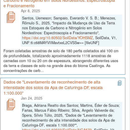
Carbono e Nitrogênio em Solos Nordestinos: Espectroscopia
e Fracionamento
Apr 8, 2025
Santos, Uemeson; Sampaio, Everardo V. S. B.; Menezes,
Rômulo S., 2025, "Impacto da Mudança de Uso da Terra
nos Estoques de Carbono e Nitrogênio em Solos
Nordestinos: Espectroscopia e Fracionamento",
https://doi.org/10.60502/SoilData/YOHSMZ
, SoilData, V1,
UNF:6:c68MAYVIIMavtxeL2CVSSw== [fileUNF]
Foram coletadas amostras de solo de 180 perfis coletados até 100 cm
de profundidade, totalizando aproximadamente 1118 amostras de
camadas com 10 ou 20 cm de espessura, abrangendo diferentes usos
da terra e classes de solo na grande área do bioma Caatinga. As
concentrações de carb...
Dados de "Levantamento de reconhecimento de alta
intensidade dos solos da Apa de Cafuringa-DF, escala
1:100.000"
Jan 24, 2025
Braga, Adriana Reatto dos Santos; Martins, Éder de Souza;
Farias, Marcus Fábio Ribeiro; Silva, Angelo Valverde da;
Spera, Sílvio Túlio, 2025, "Dados de "Levantamento de
reconhecimento de alta intensidade dos solos da Apa de
Cafuringa-DF, escala 1:100.000"",