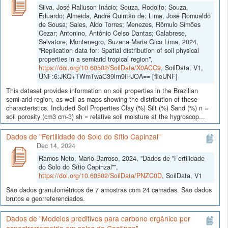
Silva, José Raliuson Inácio; Souza, Rodolfo; Souza,
Eduardo; Almeida, André Quintão de; Lima, Jose Romualdo
de Sousa; Sales, Aldo Torres; Menezes, Rômulo Simões
Cezar; Antonino, Antônio Celso Dantas; Calabrese,
Salvatore; Montenegro, Suzana Maria Gico Lima, 2024,
"Replication data for: Spatial distribution of soil physical
properties in a semiarid tropical region",
https://doi.org/10.60502/SoilData/X0ACC9
, SoilData, V1,
UNF:6:JKQ+TWmTwaC39lrn9iHJOA== [fileUNF]
This dataset provides information on soil properties in the Brazilian
semi-arid region, as well as maps showing the distribution of these
characteristics. Included Soil Properties Clay (%) Silt (%) Sand (%) n =
soil porosity (cm3 cm-3) sh = relative soil moisture at the hygroscop...
Dados de "Fertilidade do Solo do Sítio Capinzal"
Dec 14, 2024
Ramos Neto, Mario Barroso, 2024, "Dados de "Fertilidade
do Solo do Sítio Capinzal"",
https://doi.org/10.60502/SoilData/PNZC0D
, SoilData, V1
São dados granulométricos de 7 amostras com 24 camadas. São dados
brutos e georreferenciados.
Dados de "Modelos preditivos para carbono orgânico por