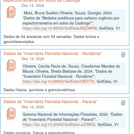
espectrorrametria em solos da Caatinga"
Dec 14, 2024
Mota, Bruna Suellen Oliveira; Souza, Deórgia, 2024,
"Dados de "Modelos preditivos para carbono orgânico por
espectrorrametria em solos da Caatinga"",
https://doi.org/10.60502/SoilData/NSZ9WW
, SoilData, V1
Dados de 54 amostras com 54 camadas. Dados brutos e
georreferenciados.
Dados de "Inventário Florestal Nacional - Rondônia"
Dec 14, 2024
Oliveira, Camila Paula de; Souza, Claudiomar Mendes de
Moura; Oliveira, Sheila Barbosa de, 2024, "Dados de
"Inventário Florestal Nacional - Rondônia"",
https://doi.org/10.60502/SoilData/0XOTTK
, SoilData, V1
Dados físicos, químicos e grenulométricos.
Dados de "Inventário Florestal Nacional - Paraná"
Dec 14, 2024
Sistema Nacional de Informações Florestais, 2024, "Dados
de "Inventário Florestal Nacional - Paraná"",
https://doi.org/10.60502/SoilData/JJZWKQ
, SoilData, V1
Dados químicos, físicos e granulométricos.