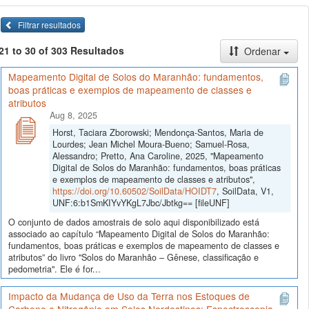
Filtrar resultados
21 to 30 of 303 Resultados
Ordenar
Mapeamento Digital de Solos do Maranhão: fundamentos,
boas práticas e exemplos de mapeamento de classes e
atributos
Aug 8, 2025
Horst, Taciara Zborowski; Mendonça-Santos, Maria de
Lourdes; Jean Michel Moura-Bueno; Samuel-Rosa,
Alessandro; Pretto, Ana Caroline, 2025, "Mapeamento
Digital de Solos do Maranhão: fundamentos, boas práticas
e exemplos de mapeamento de classes e atributos",
https://doi.org/10.60502/SoilData/HOIDT7
, SoilData, V1,
UNF:6:b1SmKIYvYKgL7Jbc/Jbtkg== [fileUNF]
O conjunto de dados amostrais de solo aqui disponibilizado está
associado ao capítulo “Mapeamento Digital de Solos do Maranhão:
fundamentos, boas práticas e exemplos de mapeamento de classes e
atributos” do livro "Solos do Maranhão – Gênese, classificação e
pedometria". Ele é for...
Impacto da Mudança de Uso da Terra nos Estoques de