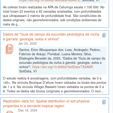
https://doi.org/10.60502/SoilData/NGA572
, SoilData, V1
As coletas foram realizadas na APA de Cafuringa escala 1:100.000. No
total foram 23 eventos e 82 camadas analisadas, com profundidades
que ultrapassam 2 metros de profundidade final. São constituídos de
dados originais, não georreferenciados, sob condições ambientais de
mata de g...
Dados de "Guia de campo da excursão pedológica da rocha
à garrafa: geologia, solos e vinhos"
Jan 24, 2025
Santos, Erico Albuquerque dos; Loss, Arcângelo; Pedron,
Fabrício de Aráujo; Florisbal, Luana Moreira; Silva,
Elisângela Benedet da, 2025, "Dados de "Guia de campo da
excursão pedológica da rocha à garrafa: geologia, solos e
vinhos"",
https://doi.org/10.60502/SoilData/TX5ANP
,
SoilData, V1
O estudo realiza 8 amostragens, com profundidades variadas, de 0 a
140+. Na vinícola Boutique D’alture foram visitados os locais dos pontos
de 1 a 4. Na vinícola Villagio Bassetti foram visitados os pontos de 5 a
8. Todos os dados são brutos (originais) e georreferenciados. O mun...
Replication data for: Spatial distribution of soil physical
properties in a semiarid tropical region
Dec 18, 2024