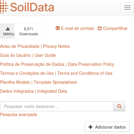
Ir
Alt
para
na
o
conteúdo
principal
E-mail de contato
Compartilhar
9,371
Métricas
Downloads
Aviso de Privacidade | Privacy Notice
Guia do Usuário | User Guide
Política de Preservação de Dados | Data Preservation Policy
Termos e Condições de Uso | Terms and Conditions of Use
Planilha Modelo | Template Spreadsheet
Dados Integrados | Integrated Data
Pesquisa avançada
Adicionar dados