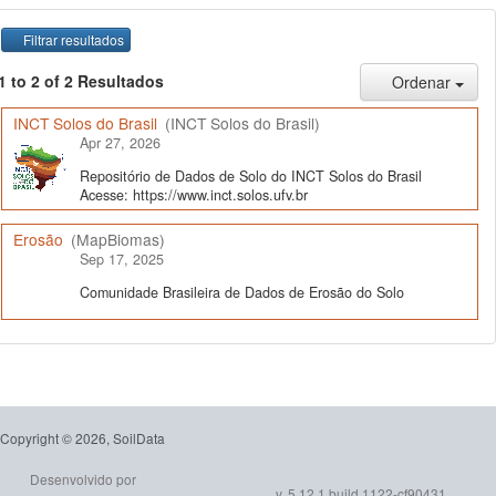
Filtrar resultados
1 to 2 of 2 Resultados
Ordenar
INCT Solos do Brasil
(INCT Solos do Brasil)
Apr 27, 2026
Repositório de Dados de Solo do INCT Solos do Brasil
Acesse: https://www.inct.solos.ufv.br
Erosão
(MapBiomas)
Sep 17, 2025
Comunidade Brasileira de Dados de Erosão do Solo
Copyright © 2026, SoilData
Desenvolvido por
v. 5.12.1 build 1122-cf90431