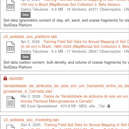
100 cm) in Brazil (MapBiomas Soil Collection 3, Beta Version)
Dados Tabulares - 9.9 MB
- 18 Variáveis, 42371 Observações -
UN
Data
Soil data (gravimetric content of clay, silt, sand, and coarse fragments) for vis
SoilData Platform
c3_soildata_soc_platform.tab
Apr 2, 2026 -
Training Field Soil Data for Annual Mapping of Soil
(0–30 cm) in Brazil, 1985–2024 (MapBiomas Soil Collection 3, Beta
Dados Tabulares - 6.4 MB
- 17 Variáveis, 28047 Observações -
UN
Data
Soil data (carbon content, bulk density, and volume of coarse fragments) for v
SoilData Platform
ctb0080
Variabilidade_de_atributos_do_solo_em_um_transecto_entre_os_b
grossense_e_Cerrado.xlsx
Mar 2, 2026 -
Dados de "Variabilidade de atributos do solo em um 
biomas Pantanal Mato-grossense e Cerrado"
MS Excel Spreadsheet - 870.8 KB -
MD5: e5e...73d
c3_soildata_soc_modeling.tab
Dec 4, 2025 -
Training Field Soil Data for Annual Mapping of Soil