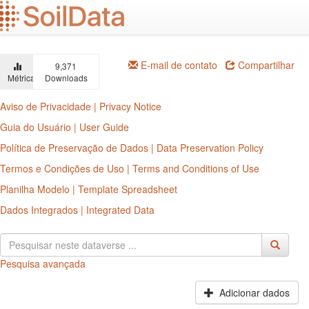
Ir
para
o
conteúdo
principal
E-mail de contato
Compartilhar
9,371
Métricas
Downloads
Aviso de Privacidade | Privacy Notice
Guia do Usuário | User Guide
Política de Preservação de Dados | Data Preservation Policy
Termos e Condições de Uso | Terms and Conditions of Use
Planilha Modelo | Template Spreadsheet
Dados Integrados | Integrated Data
Pesquisa avançada
Adicionar dados