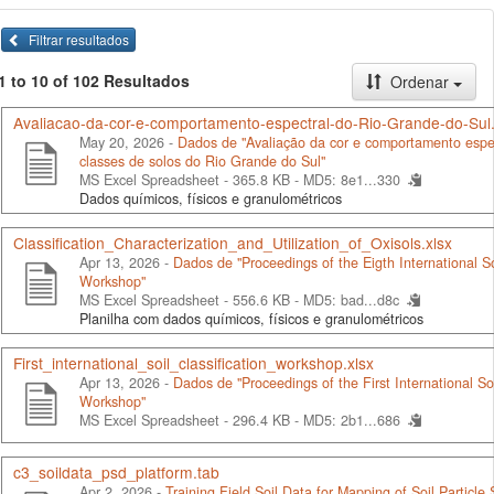
Filtrar resultados
1 to 10 of 102 Resultados
Ordenar
Avaliacao-da-cor-e-comportamento-espectral-do-Rio-Grande-do-Sul.
May 20, 2026 -
Dados de "Avaliação da cor e comportamento espe
classes de solos do Rio Grande do Sul"
MS Excel Spreadsheet - 365.8 KB -
MD5: 8e1...330
Dados químicos, físicos e granulométricos
Classification_Characterization_and_Utilization_of_Oxisols.xlsx
Apr 13, 2026 -
Dados de "Proceedings of the Eigth International Soi
Workshop"
MS Excel Spreadsheet - 556.6 KB -
MD5: bad...d8c
Planilha com dados químicos, físicos e granulométricos
First_international_soil_classification_workshop.xlsx
Apr 13, 2026 -
Dados de "Proceedings of the First International Soi
Workshop"
MS Excel Spreadsheet - 296.4 KB -
MD5: 2b1...686
c3_soildata_psd_platform.tab
Apr 2, 2026 -
Training Field Soil Data for Mapping of Soil Particle S