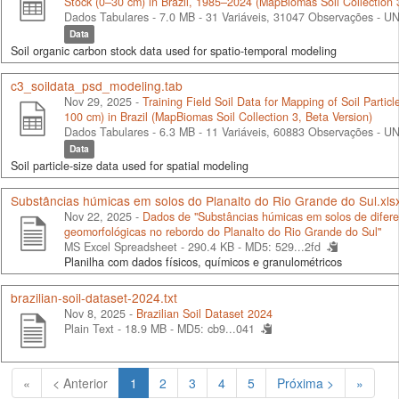
Stock (0–30 cm) in Brazil, 1985–2024 (MapBiomas Soil Collection 
Dados Tabulares - 7.0 MB
- 31 Variáveis, 31047 Observações -
UN
Data
Soil organic carbon stock data used for spatio-temporal modeling
c3_soildata_psd_modeling.tab
Nov 29, 2025 -
Training Field Soil Data for Mapping of Soil Particle
100 cm) in Brazil (MapBiomas Soil Collection 3, Beta Version)
Dados Tabulares - 6.3 MB
- 11 Variáveis, 60883 Observações -
UN
Data
Soil particle-size data used for spatial modeling
Substâncias húmicas em solos do Planalto do Rio Grande do Sul.xls
Nov 22, 2025 -
Dados de "Substâncias húmicas em solos de difere
geomorfológicas no rebordo do Planalto do Rio Grande do Sul"
MS Excel Spreadsheet - 290.4 KB -
MD5: 529...2fd
Planilha com dados físicos, químicos e granulométricos
brazilian-soil-dataset-2024.txt
Nov 8, 2025 -
Brazilian Soil Dataset 2024
Plain Text - 18.9 MB -
MD5: cb9...041
(Atual)
«
< Anterior
1
2
3
4
5
Próxima >
»