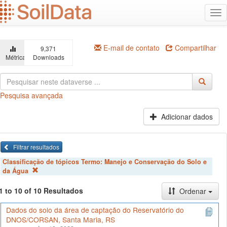
Ir
Alt
para
na
o
conteúdo
principal
E-mail de contato
Compartilhar
9,371
Métricas
Downloads
Pesquisa avançada
Adicionar dados
Filtrar resultados
Classificação de tópicos Termo:
Manejo e Conservação do Solo e
da Água
1 to 10 of 10 Resultados
Ordenar
Dados do solo da área de captação do Reservatório do
DNOS/CORSAN, Santa Maria, RS