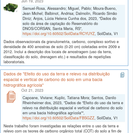
Jun 19, 2023
Samuel-Rosa, Alessandro; Miguel, Pablo; Moura-Bueno,
Jean Michel; Balbinot, Andrisa; Dalmolin, Ricardo Simão
Diniz; Anjos, Lúcia Helena Cunha dos, 2023, "Dados do
solo da área de captação do Reservatório do
DNOS/CORSAN, Santa Maria, RS",
https://doi.org/10.60502/SoilData/RCYUYZ
, SoilData, V1
Dados observacionais da granulometria, carbono, complexo sortivo e
densidade de 400 amostras de solo (0-20 cm) coletadas entre 2009 e
2012. Inclui a descrição dos locais de amostragem (uso da terra,
classificação do solo, drenagem etc.) e resultados de repetições
laboratoriais.
Dados de "Efeito do uso da terra e relevo na distribuição
espacial e vertical de carbono do solo em uma bacia
hidrográfica agrícola"
Oct 21, 2023
Capoane, Viviane; Kuplic, Tatiana Mora; Santos, Danilo
Rheinheimer dos, 2023, "Dados de "Efeito do uso da terra e
relevo na distribuição espacial e vertical de carbono do solo
em uma bacia hidrográfica agrícola"",
https://doi.org/10.60502/SoilData/FBSGZZ
, SoilData, V1
Neste trabalho foram investigadas as relações entre o uso da terra e
relevo com os teores de carbono orgânico total (COT) do solo a fim de