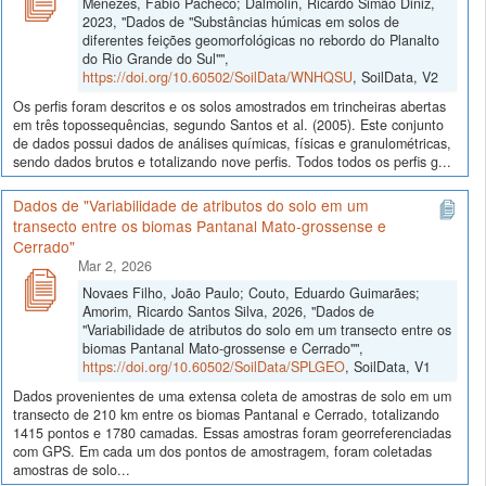
Menezes, Fábio Pacheco; Dalmolin, Ricardo Simão Diniz,
2023, "Dados de "Substâncias húmicas em solos de
diferentes feições geomorfológicas no rebordo do Planalto
do Rio Grande do Sul"",
https://doi.org/10.60502/SoilData/WNHQSU
, SoilData, V2
Os perfis foram descritos e os solos amostrados em trincheiras abertas
em três topossequências, segundo Santos et al. (2005). Este conjunto
de dados possui dados de análises químicas, físicas e granulométricas,
sendo dados brutos e totalizando nove perfis. Todos todos os perfis g...
Dados de "Variabilidade de atributos do solo em um
transecto entre os biomas Pantanal Mato-grossense e
Cerrado"
Mar 2, 2026
Novaes Filho, João Paulo; Couto, Eduardo Guimarães;
Amorim, Ricardo Santos Silva, 2026, "Dados de
"Variabilidade de atributos do solo em um transecto entre os
biomas Pantanal Mato-grossense e Cerrado"",
https://doi.org/10.60502/SoilData/SPLGEO
, SoilData, V1
Dados provenientes de uma extensa coleta de amostras de solo em um
transecto de 210 km entre os biomas Pantanal e Cerrado, totalizando
1415 pontos e 1780 camadas. Essas amostras foram georreferenciadas
com GPS. Em cada um dos pontos de amostragem, foram coletadas
amostras de solo...