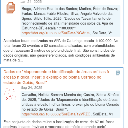
Jan 24, 2025
Braga, Adriana Reatto dos Santos; Martins, Éder de Souza;
Farias, Marcus Fábio Ribeiro; Silva, Angelo Valverde da;
Spera, Sílvio Túlio, 2025, "Dados de "Levantamento de
reconhecimento de alta intensidade dos solos da Apa de
Cafuringa-DF, escala 1:100.000"",
https://doi.org/10.60502/SoilData/NGA572
, SoilData, V1
As coletas foram realizadas na APA de Cafuringa escala 1:100.000. No
total foram 23 eventos e 82 camadas analisadas, com profundidades
que ultrapassam 2 metros de profundidade final. São constituídos de
dados originais, não georreferenciados, sob condições ambientais de
mata de g...
Dados de "Mapeamento e identificação de áreas críticas à
erosão hídrica linear: o exemplo do bioma Cerrado no
estado de Goiás, Brasil"
Sep 24, 2025
Carvalho, Hellbia Samara Moreira de; Castro, Selma Simões
de, 2025, "Dados de "Mapeamento e identificação de áreas
críticas à erosão hídrica linear: o exemplo do bioma Cerrado
no estado de Goiás, Brasil"",
https://doi.org/10.60502/SoilData/12VRZG
, SoilData, V1
Este conjunto de dados reúne a localização de cerca de 67 mil focos
erosivos lineares (ravinas e voçorocas de médio e grande porte)