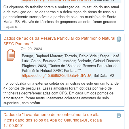
Os objetivos do trabalho foram a realização de um estudo do uso atual
e da evolução do uso das terras e a delimitação de áreas de risco ou
potencialmente susceptíveis a perdas de solo, no município de Santa
Maria, RS. Através de técnicas de geoprocessamento. foram gerados
mapas d...
Dados de "Solos da Reserva Particular do Patrimônio Natural
SESC Pantanal"
Oct 29, 2024
Beirigo, Raphael Moreira; Torrado, Pablo Vidal; Stape, José
Luiz; Couto, Eduardo Guimarães; Andrade, Gabriel Ramatis
Plugiese, 2023, "Dados de "Solos da Reserva Particular do
Patrimônio Natural SESC Pantanal"",
https://doi.org/10.60502/SoilData/FDBVUA
, SoilData, V2
Foi conduzida uma extensa coleta de amostras de solo em um total de
47 pontos de pesquisa. Essas amostras foram obtidas por meio de
trincheiras georreferenciadas com GPS. Em cada um dos pontos de
amostragem, foram meticulosamente coletadas amostras de solo
superficial, com profun...
Dados de "Levantamento de reconhecimento de alta
intensidade dos solos da Apa de Cafuringa-DF, escala
1:100.000"