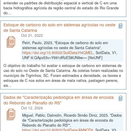
entender os padrões de distribuição espacial e vertical de C em uma
bacia hidrográfica agrícola da região central do estado do Rio Grande
do...
Estoque de carbono do solo em sistemas agrícolas no oeste
de Santa Catarina
Oct 21, 2023
Petri, Paulo, 2023, "Estoque de carbono do solo em
sistemas agrícolas no oeste de Santa Catarina",
https://doi.org/10.60502/SoilData/H4QMEL
, SoilData, V1,
UNF:6:QApx53v+Y691dRzES8UN9w== [fileUNF]
O objetivo do trabalho foi avaliar o estoque de carbono em sistemas de
uso do solo no Oeste de Santa Catarina. As coletas foram realizadas no
município de Tigrinhos, SC. Foram estimados a densidade, os teores e
estoques de C nos solos em áreas de mata nativa, pastagem perene,
sis...
Dados de "Caracterização pedológica em áreas de encosta
do Rebordo do Planalto do RS"
Oct 12, 2024
Miguel, Pablo; Dalmolin, Ricardo Simão Diniz, 2023, "Dados
de "Caracterização pedológica em áreas de encosta do
Rebordo do Planalto do RS"",
https://doi.org/10.60502/SoilData/ANNOT6
, SoilData, V3