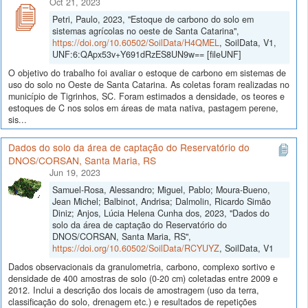
Oct 21, 2023
Petri, Paulo, 2023, "Estoque de carbono do solo em
sistemas agrícolas no oeste de Santa Catarina",
https://doi.org/10.60502/SoilData/H4QMEL
, SoilData, V1,
UNF:6:QApx53v+Y691dRzES8UN9w== [fileUNF]
O objetivo do trabalho foi avaliar o estoque de carbono em sistemas de
uso do solo no Oeste de Santa Catarina. As coletas foram realizadas no
município de Tigrinhos, SC. Foram estimados a densidade, os teores e
estoques de C nos solos em áreas de mata nativa, pastagem perene,
sis...
Dados do solo da área de captação do Reservatório do
DNOS/CORSAN, Santa Maria, RS
Jun 19, 2023
Samuel-Rosa, Alessandro; Miguel, Pablo; Moura-Bueno,
Jean Michel; Balbinot, Andrisa; Dalmolin, Ricardo Simão
Diniz; Anjos, Lúcia Helena Cunha dos, 2023, "Dados do
solo da área de captação do Reservatório do
DNOS/CORSAN, Santa Maria, RS",
https://doi.org/10.60502/SoilData/RCYUYZ
, SoilData, V1
Dados observacionais da granulometria, carbono, complexo sortivo e
densidade de 400 amostras de solo (0-20 cm) coletadas entre 2009 e
2012. Inclui a descrição dos locais de amostragem (uso da terra,
classificação do solo, drenagem etc.) e resultados de repetições