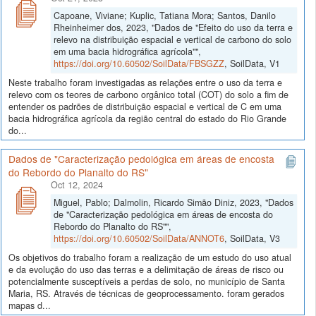
Capoane, Viviane; Kuplic, Tatiana Mora; Santos, Danilo
Rheinheimer dos, 2023, "Dados de "Efeito do uso da terra e
relevo na distribuição espacial e vertical de carbono do solo
em uma bacia hidrográfica agrícola"",
https://doi.org/10.60502/SoilData/FBSGZZ
, SoilData, V1
Neste trabalho foram investigadas as relações entre o uso da terra e
relevo com os teores de carbono orgânico total (COT) do solo a fim de
entender os padrões de distribuição espacial e vertical de C em uma
bacia hidrográfica agrícola da região central do estado do Rio Grande
do...
Dados de "Caracterização pedológica em áreas de encosta
do Rebordo do Planalto do RS"
Oct 12, 2024
Miguel, Pablo; Dalmolin, Ricardo Simão Diniz, 2023, "Dados
de "Caracterização pedológica em áreas de encosta do
Rebordo do Planalto do RS"",
https://doi.org/10.60502/SoilData/ANNOT6
, SoilData, V3
Os objetivos do trabalho foram a realização de um estudo do uso atual
e da evolução do uso das terras e a delimitação de áreas de risco ou
potencialmente susceptíveis a perdas de solo, no município de Santa
Maria, RS. Através de técnicas de geoprocessamento. foram gerados
mapas d...