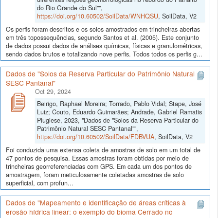
do Rio Grande do Sul"",
https://doi.org/10.60502/SoilData/WNHQSU
, SoilData, V2
Os perfis foram descritos e os solos amostrados em trincheiras abertas
em três topossequências, segundo Santos et al. (2005). Este conjunto
de dados possui dados de análises químicas, físicas e granulométricas,
sendo dados brutos e totalizando nove perfis. Todos todos os perfis g...
Dados de "Solos da Reserva Particular do Patrimônio Natural
SESC Pantanal"
Oct 29, 2024
Beirigo, Raphael Moreira; Torrado, Pablo Vidal; Stape, José
Luiz; Couto, Eduardo Guimarães; Andrade, Gabriel Ramatis
Plugiese, 2023, "Dados de "Solos da Reserva Particular do
Patrimônio Natural SESC Pantanal"",
https://doi.org/10.60502/SoilData/FDBVUA
, SoilData, V2
Foi conduzida uma extensa coleta de amostras de solo em um total de
47 pontos de pesquisa. Essas amostras foram obtidas por meio de
trincheiras georreferenciadas com GPS. Em cada um dos pontos de
amostragem, foram meticulosamente coletadas amostras de solo
superficial, com profun...
Dados de "Mapeamento e identificação de áreas críticas à
erosão hídrica linear: o exemplo do bioma Cerrado no