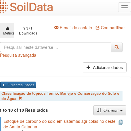
Ir
Alt
para
na
o
conteúdo
principal
E-mail de contato
Compartilhar
9,371
Métricas
Downloads
Pesquisa avançada
Adicionar dados
Filtrar resultados
Classificação de tópicos Termo:
Manejo e Conservação do Solo e
da Água
1 to 10 of 10 Resultados
Ordenar
Estoque de carbono do solo em sistemas agrícolas no oeste
de Santa Catarina