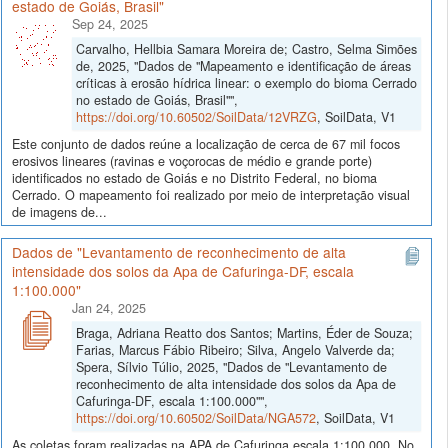
estado de Goiás, Brasil"
Sep 24, 2025
Carvalho, Hellbia Samara Moreira de; Castro, Selma Simões
de, 2025, "Dados de "Mapeamento e identificação de áreas
críticas à erosão hídrica linear: o exemplo do bioma Cerrado
no estado de Goiás, Brasil"",
https://doi.org/10.60502/SoilData/12VRZG
, SoilData, V1
Este conjunto de dados reúne a localização de cerca de 67 mil focos
erosivos lineares (ravinas e voçorocas de médio e grande porte)
identificados no estado de Goiás e no Distrito Federal, no bioma
Cerrado. O mapeamento foi realizado por meio de interpretação visual
de imagens de...
Dados de "Levantamento de reconhecimento de alta
intensidade dos solos da Apa de Cafuringa-DF, escala
1:100.000"
Jan 24, 2025
Braga, Adriana Reatto dos Santos; Martins, Éder de Souza;
Farias, Marcus Fábio Ribeiro; Silva, Angelo Valverde da;
Spera, Sílvio Túlio, 2025, "Dados de "Levantamento de
reconhecimento de alta intensidade dos solos da Apa de
Cafuringa-DF, escala 1:100.000"",
https://doi.org/10.60502/SoilData/NGA572
, SoilData, V1
As coletas foram realizadas na APA de Cafuringa escala 1:100.000. No