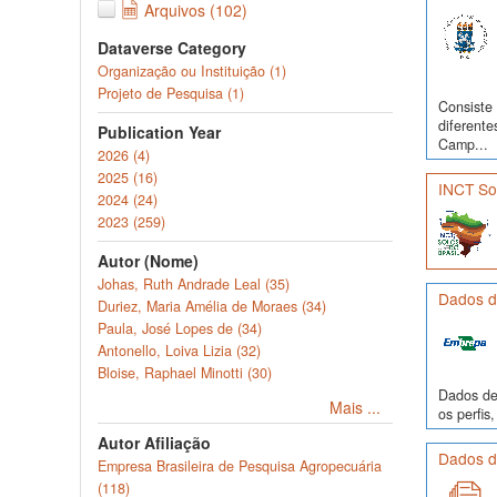
Arquivos (102)
Dataverse Category
Organização ou Instituição (1)
Projeto de Pesquisa (1)
Consiste 
diferente
Publication Year
Camp...
2026 (4)
2025 (16)
INCT Sol
2024 (24)
2023 (259)
Autor (Nome)
Johas, Ruth Andrade Leal (35)
Dados de
Duriez, Maria Amélia de Moraes (34)
Paula, José Lopes de (34)
Antonello, Loiva Lizia (32)
Bloise, Raphael Minotti (30)
Dados de 
Mais ...
os perfi
Autor Afiliação
Dados de
Empresa Brasileira de Pesquisa Agropecuária
(118)