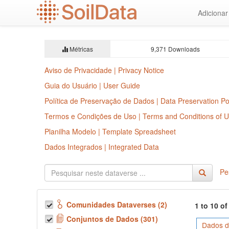
Ir
Adiciona
para
o
conteúdo
principal
Métricas
9,371 Downloads
Aviso de Privacidade | Privacy Notice
Guia do Usuário | User Guide
Política de Preservação de Dados | Data Preservation Po
Termos e Condições de Uso | Terms and Conditions of 
Planilha Modelo | Template Spreadsheet
Dados Integrados | Integrated Data
Pe
Comunidades Dataverses (2)
1 to 10 o
Conjuntos de Dados (301)
Dados d