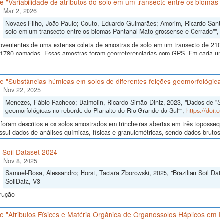
 "Variabilidade de atributos do solo em um transecto entre os bioma
Mar 2, 2026
Novaes Filho, João Paulo; Couto, Eduardo Guimarães; Amorim, Ricardo Santos
solo em um transecto entre os biomas Pantanal Mato-grossense e Cerrado""
ovenientes de uma extensa coleta de amostras de solo em um transecto de 210
 1780 camadas. Essas amostras foram georreferenciadas com GPS. Em cada um
 "Substâncias húmicas em solos de diferentes feições geomorfológica
Nov 22, 2025
Menezes, Fábio Pacheco; Dalmolin, Ricardo Simão Diniz, 2023, "Dados de "S
geomorfológicas no rebordo do Planalto do Rio Grande do Sul"",
https://doi
 foram descritos e os solos amostrados em trincheiras abertas em três toposseq
sui dados de análises químicas, físicas e granulométricas, sendo dados brutos e
n Soil Dataset 2024
Nov 8, 2025
Samuel-Rosa, Alessandro; Horst, Taciara Zborowski, 2025, "Brazilian Soil Da
SoilData, V3
rução
 "Atributos Físicos e Matéria Orgânica de Organossolos Háplicos em D