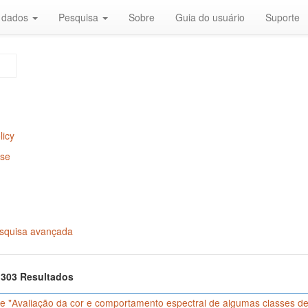
r dados
Pesquisa
Sobre
Guia do usuário
Suporte
licy
Use
squisa avançada
f 303 Resultados
e "Avaliação da cor e comportamento espectral de algumas classes de