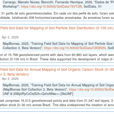
Camargo, Marcelo Nunes; Beinroth, Fernando Henrique, 2026, "Dados de "Proce
Workshop"",
https://doi.org/10.60502/SoilData/76VTJW
, SoilData, V1
 31 perfis de solo georreferenciados. Em cada um dos perfis de solo, foram c
didade, totalizando 208 horizontes/camadas amostradas. As amostras foram sub
 Field Soil Data for Mapping of Soil Particle Size Distribution (0-100 cm
Apr 2, 2026
MapBiomas, 2025, "Training Field Soil Data for Mapping of Soil Particle Size 
Collection 3, Beta Version)",
https://doi.org/10.60502/SoilData/OXSR2N
, Soi
ion of 15,798 georeferenced points with data from 60,883 soil layers, which were
ribution (0-100 cm) in Brazil. These data supported the development of maps of c
 Field Soil Data for Annual Mapping of Soil Organic Carbon Stock (0–3
on 3, Beta Version)
Apr 2, 2026
MapBiomas, 2025, "Training Field Soil Data for Annual Mapping of Soil Orga
(MapBiomas Soil Collection 3, Beta Version)",
https://doi.org/10.60502/Soil
UNF:6:3SKy0RyCcOsSUh+QchvNNw== [fileUNF]
set comprises 16,013 georeferenced points and data from 31,047 soil layers. It 
arbon stock (0–30 cm) across Brazil. This data underpinned the creation of annua