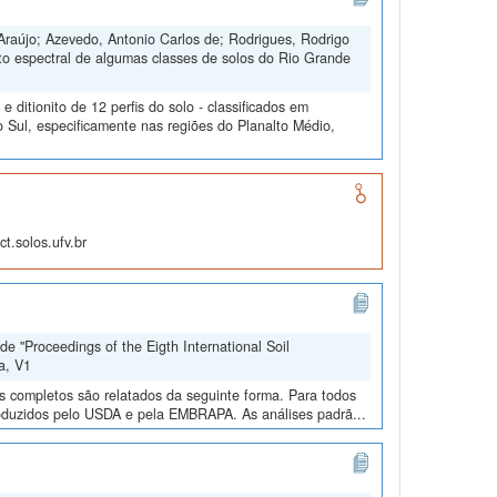
Araújo; Azevedo, Antonio Carlos de; Rodrigues, Rodrigo
to espectral de algumas classes de solos do Rio Grande
ditionito de 12 perfis do solo - classificados em
 Sul, especificamente nas regiões do Planalto Médio,
t.solos.ufv.br
e "Proceedings of the Eigth International Soil
a, V1
os completos são relatados da seguinte forma. Para todos
roduzidos pelo USDA e pela EMBRAPA. As análises padrã...