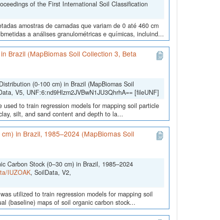
edings of the First International Soil Classification
oletadas amostras de camadas que variam de 0 até 460 cm
metidas a análises granulométricas e químicas, incluind...
) in Brazil (MapBiomas Soil Collection 3, Beta
Distribution (0-100 cm) in Brazil (MapBiomas Soil
lData, V5, UNF:6:nd9Hlzm2JVBwN1JU3QhrhA== [fileUNF]
 used to train regression models for mapping soil particle
lay, silt, and sand content and depth to la...
0 cm) in Brazil, 1985–2024 (MapBiomas Soil
nic Carbon Stock (0–30 cm) in Brazil, 1985–2024
Data/IUZOAK
, SoilData, V2,
was utilized to train regression models for mapping soil
l (baseline) maps of soil organic carbon stock...