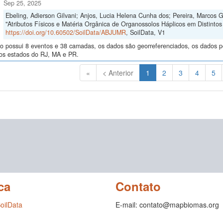
Sep 25, 2025
Ebeling, Adierson Gilvani; Anjos, Lucia Helena Cunha dos; Pereira, Marcos 
"Atributos Físicos e Matéria Orgânica de Organossolos Háplicos em Distintos 
https://doi.org/10.60502/SoilData/ABJUMR
, SoilData, V1
o possui 8 eventos e 38 camadas, os dados são georreferenciados, os dados po
nos estados do RJ, MA e PR.
(Atual)
«
< Anterior
1
2
3
4
5
ca
Contato
SoilData
E-mail: contato@mapbiomas.org