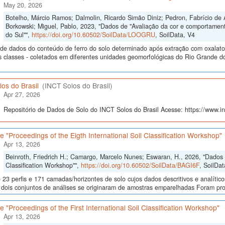
May 20, 2026
Botelho, Márcio Ramos; Dalmolin, Ricardo Simão Diniz; Pedron, Fabrício de 
Borkowski; Miguel, Pablo, 2023, "Dados de "Avaliação da cor e comportamen
do Sul"",
https://doi.org/10.60502/SoilData/LOOGRU
, SoilData, V4
de dados do conteúdo de ferro do solo determinado após extração com oxalato e 
s classes - coletados em diferentes unidades geomorfológicas do Rio Grande do
os do Brasil
(INCT Solos do Brasil)
Apr 27, 2026
Repositório de Dados de Solo do INCT Solos do Brasil Acesse: https://www.inc
 "Proceedings of the Eigth International Soil Classification Workshop"
Apr 13, 2026
Beinroth, Friedrich H.; Camargo, Marcelo Nunes; Eswaran, H., 2026, "Dados d
Classification Workshop"",
https://doi.org/10.60502/SoilData/BAGI6F
, SoilDat
23 perfis e 171 camadas/horizontes de solo cujos dados descritivos e analític
s, dois conjuntos de análises se originaram de amostras emparelhadas Foram p
 "Proceedings of the First International Soil Classification Workshop"
Apr 13, 2026