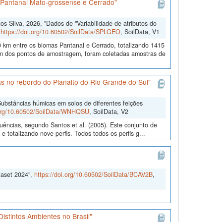
s Pantanal Mato-grossense e Cerrado"
 Silva, 2026, "Dados de "Variabilidade de atributos do
,
https://doi.org/10.60502/SoilData/SPLGEO
, SoilData, V1
 km entre os biomas Pantanal e Cerrado, totalizando 1415
 dos pontos de amostragem, foram coletadas amostras de
s no rebordo do Planalto do Rio Grande do Sul"
ubstâncias húmicas em solos de diferentes feições
.org/10.60502/SoilData/WNHQSU
, SoilData, V2
uências, segundo Santos et al. (2005). Este conjunto de
 totalizando nove perfis. Todos todos os perfis g...
taset 2024",
https://doi.org/10.60502/SoilData/BCAV2B
,
istintos Ambientes no Brasil"