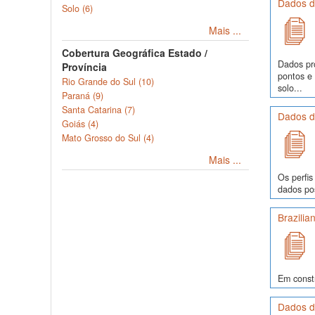
Dados de
Solo (6)
Mais ...
Cobertura Geográfica Estado /
Dados pr
Província
pontos e
Rio Grande do Sul (10)
solo...
Paraná (9)
Santa Catarina (7)
Dados de
Goiás (4)
Mato Grosso do Sul (4)
Mais ...
Os perfis
dados pos
Brazilia
Em const
Dados de