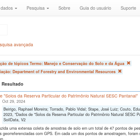
r dados
Pesquisa
Sobre
Guia do usuário
Suporte
squisa avançada
ação de tópicos Termo:
Manejo e Conservação do Solo e da Água
liação:
Department of Forestry and Environmental Resources
 1 Resultado
e "Solos da Reserva Particular do Patrimônio Natural SESC Pantanal"
Oct 29, 2024
Beirigo, Raphael Moreira; Torrado, Pablo Vidal; Stape, José Luiz; Couto, E
2023, "Dados de "Solos da Reserva Particular do Patrimônio Natural SESC P
SoilData, V2
uzida uma extensa coleta de amostras de solo em um total de 47 pontos de pes
ras georreferenciadas com GPS. Em cada um dos pontos de amostragem, foram me
n...