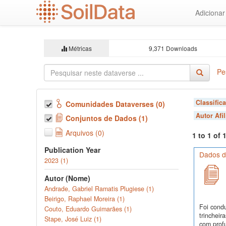
Ir
Adiciona
para
o
conteúdo
principal
Métricas
9,371 Downloads
Pe
Classific
Comunidades Dataverses (0)
Autor Afi
Conjuntos de Dados (1)
Arquivos (0)
1 to 1 of
Publication Year
Dados d
2023 (1)
Autor (Nome)
Andrade, Gabriel Ramatis Plugiese (1)
Beirigo, Raphael Moreira (1)
Foi cond
Couto, Eduardo Guimarães (1)
trinchei
Stape, José Luiz (1)
com profu