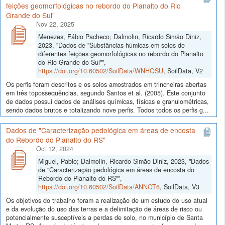
feições geomorfológicas no rebordo do Planalto do Rio
Grande do Sul"
Nov 22, 2025
Menezes, Fábio Pacheco; Dalmolin, Ricardo Simão Diniz,
2023, "Dados de "Substâncias húmicas em solos de
diferentes feições geomorfológicas no rebordo do Planalto
do Rio Grande do Sul"",
https://doi.org/10.60502/SoilData/WNHQSU
, SoilData, V2
Os perfis foram descritos e os solos amostrados em trincheiras abertas
em três topossequências, segundo Santos et al. (2005). Este conjunto
de dados possui dados de análises químicas, físicas e granulométricas,
sendo dados brutos e totalizando nove perfis. Todos todos os perfis g...
Dados de "Caracterização pedológica em áreas de encosta
do Rebordo do Planalto do RS"
Oct 12, 2024
Miguel, Pablo; Dalmolin, Ricardo Simão Diniz, 2023, "Dados
de "Caracterização pedológica em áreas de encosta do
Rebordo do Planalto do RS"",
https://doi.org/10.60502/SoilData/ANNOT6
, SoilData, V3
Os objetivos do trabalho foram a realização de um estudo do uso atual
e da evolução do uso das terras e a delimitação de áreas de risco ou
potencialmente susceptíveis a perdas de solo, no município de Santa