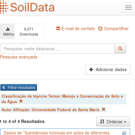
Ir
Alt
para
na
o
conteúdo
principal
E-mail de contato
Compartilhar
9,371
Métricas
Downloads
Pesquisa avançada
Adicionar dados
Filtrar resultados
Classificação de tópicos Termo:
Manejo e Conservação do Solo e
da Água
Autor Afiliação:
Universidade Federal de Santa Maria
1 to 4 of 4 Resultados
Ordenar
Dados de "Substâncias húmicas em solos de diferentes