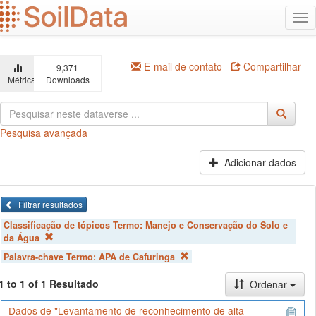
Ir
Alt
para
na
o
conteúdo
principal
E-mail de contato
Compartilhar
9,371
Métricas
Downloads
Pesquisa avançada
Adicionar dados
Filtrar resultados
Classificação de tópicos Termo:
Manejo e Conservação do Solo e
da Água
Palavra-chave Termo:
APA de Cafuringa
1 to 1 of 1 Resultado
Ordenar
Dados de "Levantamento de reconhecimento de alta