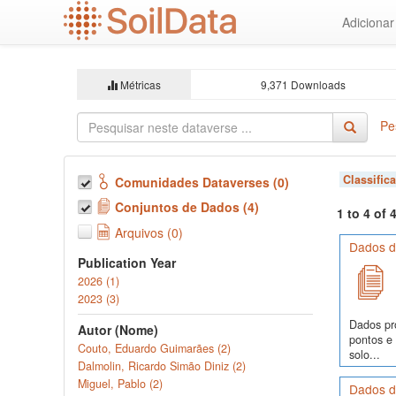
Ir
Adiciona
para
o
conteúdo
principal
Métricas
9,371 Downloads
Pe
Classific
Comunidades Dataverses (0)
Conjuntos de Dados (4)
1 to 4 of
Arquivos (0)
Dados de
Publication Year
2026 (1)
2023 (3)
Dados pr
Autor (Nome)
pontos e
Couto, Eduardo Guimarães (2)
solo...
Dalmolin, Ricardo Simão Diniz (2)
Miguel, Pablo (2)
Dados d