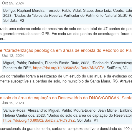
Oct 29, 2024
Beirigo, Raphael Moreira; Torrado, Pablo Vidal; Stape, José Luiz; Couto, E
2023, "Dados de "Solos da Reserva Particular do Patrimônio Natural SESC P
SoilData, V2
uzida uma extensa coleta de amostras de solo em um total de 47 pontos de pes
ras georreferenciadas com GPS. Em cada um dos pontos de amostragem, foram me
n...
e "Caracterização pedológica em áreas de encosta do Rebordo do Pla
Oct 12, 2024
Miguel, Pablo; Dalmolin, Ricardo Simão Diniz, 2023, "Dados de "Caracteriz
Planalto do RS"",
https://doi.org/10.60502/SoilData/ANNOT6
, SoilData, V3
vos do trabalho foram a realização de um estudo do uso atual e da evolução do 
lmente susceptíveis a perdas de solo, no município de Santa Maria, RS. Atrav
o solo da área de captação do Reservatório do DNOS/CORSAN, Santa
Jun 19, 2023
Samuel-Rosa, Alessandro; Miguel, Pablo; Moura-Bueno, Jean Michel; Balbinot
Helena Cunha dos, 2023, "Dados do solo da área de captação do Reservat
https://doi.org/10.60502/SoilData/RCYUYZ
, SoilData, V1
ervacionais da granulometria, carbono, complexo sortivo e densidade de 400 