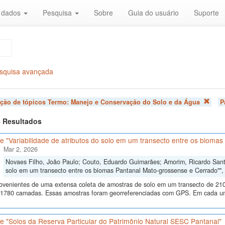
r dados
Pesquisa
Sobre
Guia do usuário
Suporte
squisa avançada
ação de tópicos Termo:
Manejo e Conservação do Solo e da Água
P
 4 Resultados
 "Variabilidade de atributos do solo em um transecto entre os bioma
Mar 2, 2026
Novaes Filho, João Paulo; Couto, Eduardo Guimarães; Amorim, Ricardo Santos
solo em um transecto entre os biomas Pantanal Mato-grossense e Cerrado""
ovenientes de uma extensa coleta de amostras de solo em um transecto de 210
 1780 camadas. Essas amostras foram georreferenciadas com GPS. Em cada um
e "Solos da Reserva Particular do Patrimônio Natural SESC Pantanal"