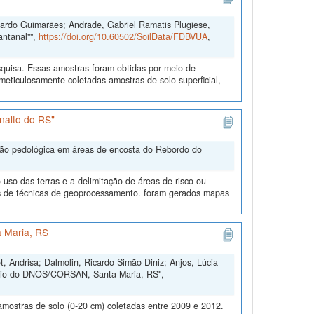
duardo Guimarães; Andrade, Gabriel Ramatis Plugiese,
antanal"",
https://doi.org/10.60502/SoilData/FDBVUA
,
quisa. Essas amostras foram obtidas por meio de
ticulosamente coletadas amostras de solo superficial,
nalto do RS"
ação pedológica em áreas de encosta do Rebordo do
uso das terras e a delimitação de áreas de risco ou
és de técnicas de geoprocessamento. foram gerados mapas
 Maria, RS
, Andrisa; Dalmolin, Ricardo Simão Diniz; Anjos, Lúcia
ório do DNOS/CORSAN, Santa Maria, RS",
amostras de solo (0-20 cm) coletadas entre 2009 e 2012.