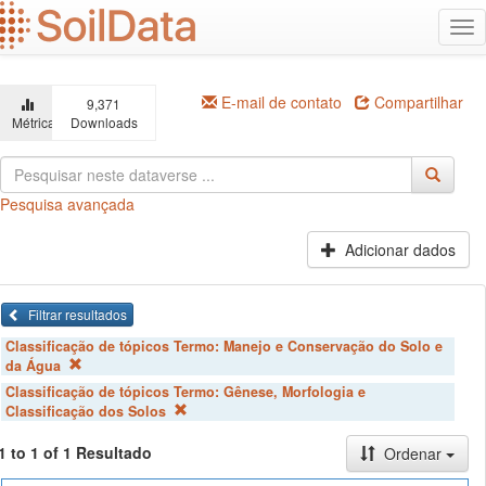
Ir
Alt
para
na
o
conteúdo
principal
E-mail de contato
Compartilhar
9,371
Métricas
Downloads
Pesquisa avançada
Adicionar dados
Filtrar resultados
Classificação de tópicos Termo:
Manejo e Conservação do Solo e
da Água
Classificação de tópicos Termo:
Gênese, Morfologia e
Classificação dos Solos
1 to 1 of 1 Resultado
Ordenar