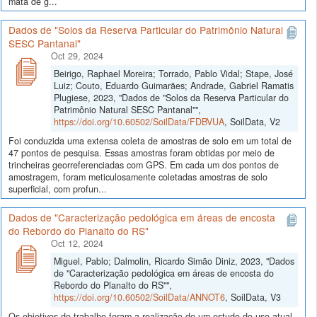
mata de g...
Dados de "Solos da Reserva Particular do Patrimônio Natural
SESC Pantanal"
Oct 29, 2024
Beirigo, Raphael Moreira; Torrado, Pablo Vidal; Stape, José
Luiz; Couto, Eduardo Guimarães; Andrade, Gabriel Ramatis
Plugiese, 2023, "Dados de "Solos da Reserva Particular do
Patrimônio Natural SESC Pantanal"",
https://doi.org/10.60502/SoilData/FDBVUA
, SoilData, V2
Foi conduzida uma extensa coleta de amostras de solo em um total de
47 pontos de pesquisa. Essas amostras foram obtidas por meio de
trincheiras georreferenciadas com GPS. Em cada um dos pontos de
amostragem, foram meticulosamente coletadas amostras de solo
superficial, com profun...
Dados de "Caracterização pedológica em áreas de encosta
do Rebordo do Planalto do RS"
Oct 12, 2024
Miguel, Pablo; Dalmolin, Ricardo Simão Diniz, 2023, "Dados
de "Caracterização pedológica em áreas de encosta do
Rebordo do Planalto do RS"",
https://doi.org/10.60502/SoilData/ANNOT6
, SoilData, V3
Os objetivos do trabalho foram a realização de um estudo do uso atual