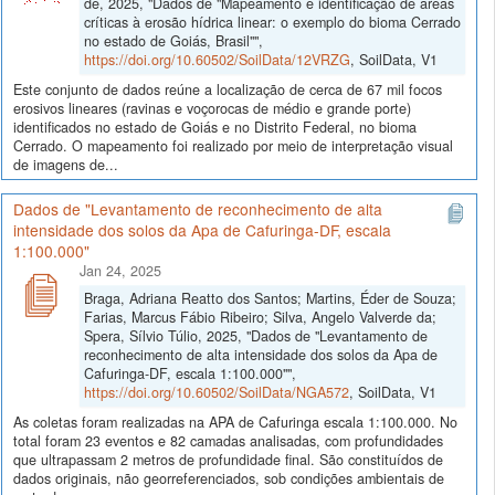
de, 2025, "Dados de "Mapeamento e identificação de áreas
críticas à erosão hídrica linear: o exemplo do bioma Cerrado
no estado de Goiás, Brasil"",
https://doi.org/10.60502/SoilData/12VRZG
, SoilData, V1
Este conjunto de dados reúne a localização de cerca de 67 mil focos
erosivos lineares (ravinas e voçorocas de médio e grande porte)
identificados no estado de Goiás e no Distrito Federal, no bioma
Cerrado. O mapeamento foi realizado por meio de interpretação visual
de imagens de...
Dados de "Levantamento de reconhecimento de alta
intensidade dos solos da Apa de Cafuringa-DF, escala
1:100.000"
Jan 24, 2025
Braga, Adriana Reatto dos Santos; Martins, Éder de Souza;
Farias, Marcus Fábio Ribeiro; Silva, Angelo Valverde da;
Spera, Sílvio Túlio, 2025, "Dados de "Levantamento de
reconhecimento de alta intensidade dos solos da Apa de
Cafuringa-DF, escala 1:100.000"",
https://doi.org/10.60502/SoilData/NGA572
, SoilData, V1
As coletas foram realizadas na APA de Cafuringa escala 1:100.000. No
total foram 23 eventos e 82 camadas analisadas, com profundidades
que ultrapassam 2 metros de profundidade final. São constituídos de
dados originais, não georreferenciados, sob condições ambientais de