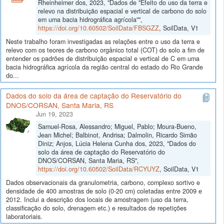
Rheinheimer dos, 2023, "Dados de "Efeito do uso da terra e
relevo na distribuição espacial e vertical de carbono do solo
em uma bacia hidrográfica agrícola"",
https://doi.org/10.60502/SoilData/FBSGZZ
, SoilData, V1
Neste trabalho foram investigadas as relações entre o uso da terra e
relevo com os teores de carbono orgânico total (COT) do solo a fim de
entender os padrões de distribuição espacial e vertical de C em uma
bacia hidrográfica agrícola da região central do estado do Rio Grande
do...
Dados do solo da área de captação do Reservatório do
DNOS/CORSAN, Santa Maria, RS
Jun 19, 2023
Samuel-Rosa, Alessandro; Miguel, Pablo; Moura-Bueno,
Jean Michel; Balbinot, Andrisa; Dalmolin, Ricardo Simão
Diniz; Anjos, Lúcia Helena Cunha dos, 2023, "Dados do
solo da área de captação do Reservatório do
DNOS/CORSAN, Santa Maria, RS",
https://doi.org/10.60502/SoilData/RCYUYZ
, SoilData, V1
Dados observacionais da granulometria, carbono, complexo sortivo e
densidade de 400 amostras de solo (0-20 cm) coletadas entre 2009 e
2012. Inclui a descrição dos locais de amostragem (uso da terra,
classificação do solo, drenagem etc.) e resultados de repetições
laboratoriais.