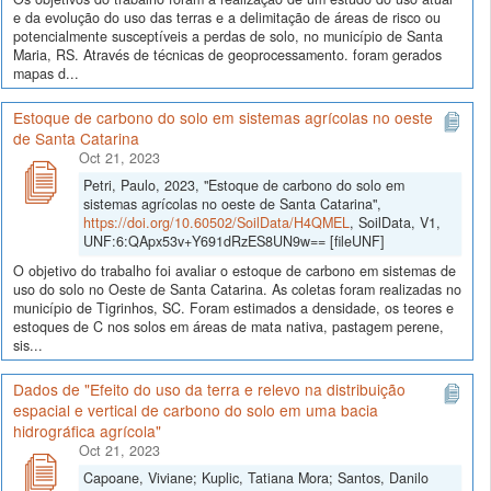
e da evolução do uso das terras e a delimitação de áreas de risco ou
potencialmente susceptíveis a perdas de solo, no município de Santa
Maria, RS. Através de técnicas de geoprocessamento. foram gerados
mapas d...
Estoque de carbono do solo em sistemas agrícolas no oeste
de Santa Catarina
Oct 21, 2023
Petri, Paulo, 2023, "Estoque de carbono do solo em
sistemas agrícolas no oeste de Santa Catarina",
https://doi.org/10.60502/SoilData/H4QMEL
, SoilData, V1,
UNF:6:QApx53v+Y691dRzES8UN9w== [fileUNF]
O objetivo do trabalho foi avaliar o estoque de carbono em sistemas de
uso do solo no Oeste de Santa Catarina. As coletas foram realizadas no
município de Tigrinhos, SC. Foram estimados a densidade, os teores e
estoques de C nos solos em áreas de mata nativa, pastagem perene,
sis...
Dados de "Efeito do uso da terra e relevo na distribuição
espacial e vertical de carbono do solo em uma bacia
hidrográfica agrícola"
Oct 21, 2023
Capoane, Viviane; Kuplic, Tatiana Mora; Santos, Danilo