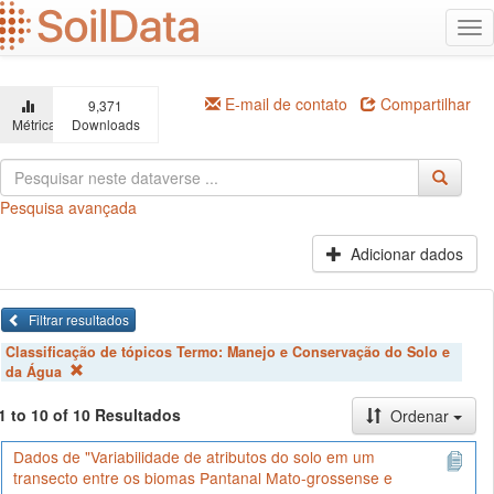
Ir
Alt
para
na
o
conteúdo
principal
E-mail de contato
Compartilhar
9,371
Métricas
Downloads
Pesquisa avançada
Adicionar dados
Filtrar resultados
Classificação de tópicos Termo:
Manejo e Conservação do Solo e
da Água
1 to 10 of 10 Resultados
Ordenar
Dados de "Variabilidade de atributos do solo em um
transecto entre os biomas Pantanal Mato-grossense e