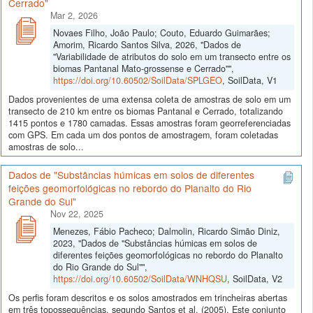
Cerrado"
Mar 2, 2026
Novaes Filho, João Paulo; Couto, Eduardo Guimarães;
Amorim, Ricardo Santos Silva, 2026, "Dados de
"Variabilidade de atributos do solo em um transecto entre os
biomas Pantanal Mato-grossense e Cerrado"",
https://doi.org/10.60502/SoilData/SPLGEO
, SoilData, V1
Dados provenientes de uma extensa coleta de amostras de solo em um
transecto de 210 km entre os biomas Pantanal e Cerrado, totalizando
1415 pontos e 1780 camadas. Essas amostras foram georreferenciadas
com GPS. Em cada um dos pontos de amostragem, foram coletadas
amostras de solo...
Dados de "Substâncias húmicas em solos de diferentes
feições geomorfológicas no rebordo do Planalto do Rio
Grande do Sul"
Nov 22, 2025
Menezes, Fábio Pacheco; Dalmolin, Ricardo Simão Diniz,
2023, "Dados de "Substâncias húmicas em solos de
diferentes feições geomorfológicas no rebordo do Planalto
do Rio Grande do Sul"",
https://doi.org/10.60502/SoilData/WNHQSU
, SoilData, V2
Os perfis foram descritos e os solos amostrados em trincheiras abertas
em três topossequências, segundo Santos et al. (2005). Este conjunto