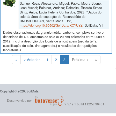
Samuel-Rosa, Alessandro; Miguel, Pablo; Moura-Bueno,
Jean Michel; Balbinot, Andrisa; Dalmolin, Ricardo Simão
Diniz; Anjos, Lúcia Helena Cunha dos, 2023, "Dados do
solo da área de captação do Reservatório do
DNOS/CORSAN, Santa Maria, RS",
https://doi.org/10.60502/SoilData/RCYUYZ
, SoilData, V1
Dados observacionais da granulometria, carbono, complexo sortivo e
densidade de 400 amostras de solo (0-20 cm) coletadas entre 2009 e
2012. Inclui a descrição dos locais de amostragem (uso da terra,
classificação do solo, drenagem etc.) e resultados de repetições
laboratoriais.
(Atual)
«
< Anterior
1
2
3
Próxima >
»
Copyright © 2026, SoilData
Desenvolvido por
v. 5.12.1 build 1122-cf90431