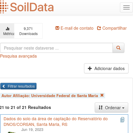
Ir
Alt
para
na
o
conteúdo
principal
E-mail de contato
Compartilhar
9,371
Métricas
Downloads
Pesquisa avançada
Adicionar dados
Filtrar resultados
Autor Afiliação:
Universidade Federal de Santa Maria
21 to 21 of 21 Resultados
Ordenar
Dados do solo da área de captação do Reservatório do
DNOS/CORSAN, Santa Maria, RS
Jun 19, 2023