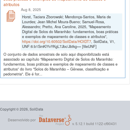
atributos
Aug 8, 2025
Horst, Taciara Zborowski; Mendonça-Santos, Maria de
Lourdes; Jean Michel Moura-Bueno; Samuel-Rosa,
Alessandro; Pretto, Ana Caroline, 2025, "Mapeamento
Digital de Solos do Maranhão: fundamentos, boas práticas
e exemplos de mapeamento de classes e atributos",
https://doi.org/10.60502/SoilData/HOIDT7
, SoilData, V1,
UNF:6:b1SmKIYvYKgL7Jbc/Jbtkg== [fileUNF]
O conjunto de dados amostrais de solo aqui disponibilizado está
associado ao capítulo “Mapeamento Digital de Solos do Maranhão:
fundamentos, boas práticas e exemplos de mapeamento de classes e
atributos” do livro "Solos do Maranhão – Gênese, classificação e
pedometria". Ele é for...
Copyright © 2026, SoilData
Desenvolvido por
v. 5.12.1 build 1122-cf90431