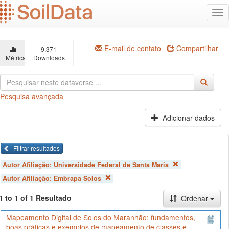
Ir
Alt
para
na
o
conteúdo
principal
E-mail de contato
Compartilhar
9,371
Métricas
Downloads
Pesquisa avançada
Adicionar dados
Filtrar resultados
Autor Afiliação:
Universidade Federal de Santa Maria
Autor Afiliação:
Embrapa Solos
1 to 1 of 1 Resultado
Ordenar
Mapeamento Digital de Solos do Maranhão: fundamentos,
boas práticas e exemplos de mapeamento de classes e