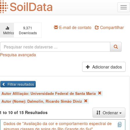
Ir
Alt
para
na
o
conteúdo
principal
E-mail de contato
Compartilhar
9,371
Métricas
Downloads
Pesquisa avançada
Adicionar dados
Filtrar resultados
Autor Afiliação:
Universidade Federal de Santa Maria
Autor (Nome):
Dalmolin, Ricardo Simão Diniz
1 to 10 of 15 Resultados
Ordenar
Dados de "Avaliação da cor e comportamento espectral de
algumas classes de solos do Rio Grande do Sul"