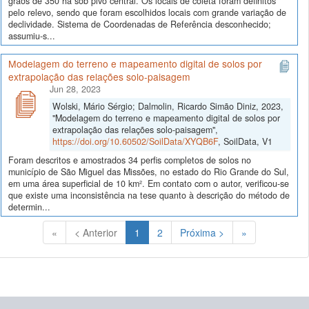
grãos de 350 ha sob pivo central. Os locais de coleta foram definitos
pelo relevo, sendo que foram escolhidos locais com grande variação de
declividade. Sistema de Coordenadas de Referência desconhecido;
assumiu-s...
Modelagem do terreno e mapeamento digital de solos por
extrapolação das relações solo-paisagem
Jun 28, 2023
Wolski, Mário Sérgio; Dalmolin, Ricardo Simão Diniz, 2023,
"Modelagem do terreno e mapeamento digital de solos por
extrapolação das relações solo-paisagem",
https://doi.org/10.60502/SoilData/XYQB6F
, SoilData, V1
Foram descritos e amostrados 34 perfis completos de solos no
município de São Miguel das Missões, no estado do Rio Grande do Sul,
em uma área superficial de 10 km². Em contato com o autor, verificou-se
que existe uma inconsistência na tese quanto à descrição do método de
determin...
(Atual)
«
< Anterior
1
2
Próxima >
»