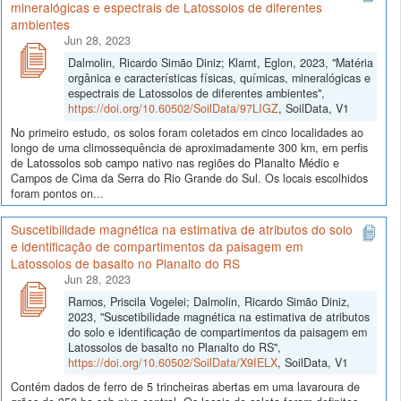
mineralógicas e espectrais de Latossolos de diferentes
ambientes
Jun 28, 2023
Dalmolin, Ricardo Simão Diniz; Klamt, Eglon, 2023, "Matéria
orgânica e características físicas, químicas, mineralógicas e
espectrais de Latossolos de diferentes ambientes",
https://doi.org/10.60502/SoilData/97LIGZ
, SoilData, V1
No primeiro estudo, os solos foram coletados em cinco localidades ao
longo de uma climossequência de aproximadamente 300 km, em perfis
de Latossolos sob campo nativo nas regiões do Planalto Médio e
Campos de Cima da Serra do Rio Grande do Sul. Os locais escolhidos
foram pontos on...
Suscetibilidade magnética na estimativa de atributos do solo
e identificação de compartimentos da paisagem em
Latossolos de basalto no Planalto do RS
Jun 28, 2023
Ramos, Priscila Vogelei; Dalmolin, Ricardo Simão Diniz,
2023, "Suscetibilidade magnética na estimativa de atributos
do solo e identificação de compartimentos da paisagem em
Latossolos de basalto no Planalto do RS",
https://doi.org/10.60502/SoilData/X9IELX
, SoilData, V1
Contém dados de ferro de 5 trincheiras abertas em uma lavaroura de