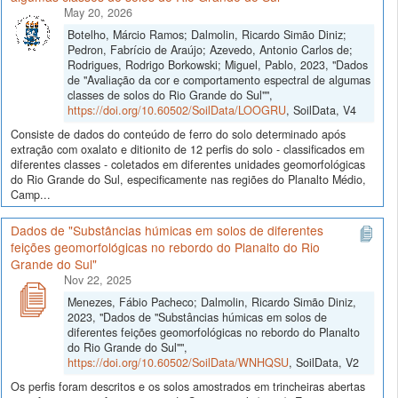
May 20, 2026
Botelho, Márcio Ramos; Dalmolin, Ricardo Simão Diniz;
Pedron, Fabrício de Araújo; Azevedo, Antonio Carlos de;
Rodrigues, Rodrigo Borkowski; Miguel, Pablo, 2023, "Dados
de "Avaliação da cor e comportamento espectral de algumas
classes de solos do Rio Grande do Sul"",
https://doi.org/10.60502/SoilData/LOOGRU
, SoilData, V4
Consiste de dados do conteúdo de ferro do solo determinado após
extração com oxalato e ditionito de 12 perfis do solo - classificados em
diferentes classes - coletados em diferentes unidades geomorfológicas
do Rio Grande do Sul, especificamente nas regiões do Planalto Médio,
Camp...
Dados de "Substâncias húmicas em solos de diferentes
feições geomorfológicas no rebordo do Planalto do Rio
Grande do Sul"
Nov 22, 2025
Menezes, Fábio Pacheco; Dalmolin, Ricardo Simão Diniz,
2023, "Dados de "Substâncias húmicas em solos de
diferentes feições geomorfológicas no rebordo do Planalto
do Rio Grande do Sul"",
https://doi.org/10.60502/SoilData/WNHQSU
, SoilData, V2
Os perfis foram descritos e os solos amostrados em trincheiras abertas