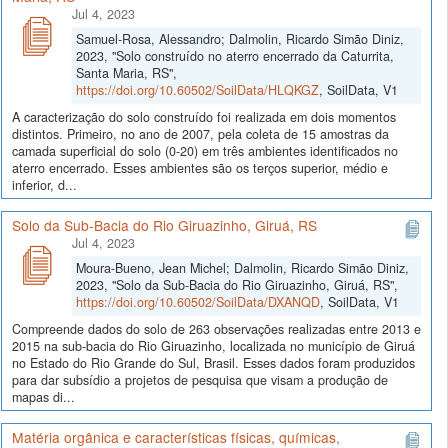
Jul 4, 2023
Samuel-Rosa, Alessandro; Dalmolin, Ricardo Simão Diniz,
2023, "Solo construído no aterro encerrado da Caturrita,
Santa Maria, RS",
https://doi.org/10.60502/SoilData/HLQKGZ
, SoilData, V1
A caracterização do solo construído foi realizada em dois momentos
distintos. Primeiro, no ano de 2007, pela coleta de 15 amostras da
camada superficial do solo (0-20) em três ambientes identificados no
aterro encerrado. Esses ambientes são os terços superior, médio e
inferior, d...
Solo da Sub-Bacia do Rio Giruazinho, Giruá, RS
Jul 4, 2023
Moura-Bueno, Jean Michel; Dalmolin, Ricardo Simão Diniz,
2023, "Solo da Sub-Bacia do Rio Giruazinho, Giruá, RS",
https://doi.org/10.60502/SoilData/DXANQD
, SoilData, V1
Compreende dados do solo de 263 observações realizadas entre 2013 e
2015 na sub-bacia do Rio Giruazinho, localizada no município de Giruá
no Estado do Rio Grande do Sul, Brasil. Esses dados foram produzidos
para dar subsídio a projetos de pesquisa que visam a produção de
mapas di...
Matéria orgânica e características físicas, químicas,