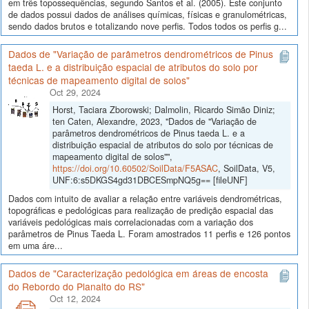
em três topossequências, segundo Santos et al. (2005). Este conjunto
de dados possui dados de análises químicas, físicas e granulométricas,
sendo dados brutos e totalizando nove perfis. Todos todos os perfis g...
Dados de "Variação de parâmetros dendrométricos de Pinus
taeda L. e a distribuição espacial de atributos do solo por
técnicas de mapeamento digital de solos"
Oct 29, 2024
Horst, Taciara Zborowski; Dalmolin, Ricardo Simão Diniz;
ten Caten, Alexandre, 2023, "Dados de "Variação de
parâmetros dendrométricos de Pinus taeda L. e a
distribuição espacial de atributos do solo por técnicas de
mapeamento digital de solos"",
https://doi.org/10.60502/SoilData/F5ASAC
, SoilData, V5,
UNF:6:s5DKGS4gd31DBCESmpNQ5g== [fileUNF]
Dados com intuito de avaliar a relação entre variáveis dendrométricas,
topográficas e pedológicas para realização de predição espacial das
variáveis pedológicas mais correlacionadas com a variação dos
parâmetros de Pinus Taeda L. Foram amostrados 11 perfis e 126 pontos
em uma áre...
Dados de "Caracterização pedológica em áreas de encosta
do Rebordo do Planalto do RS"
Oct 12, 2024