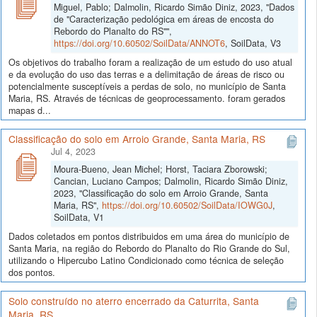
Miguel, Pablo; Dalmolin, Ricardo Simão Diniz, 2023, "Dados
de "Caracterização pedológica em áreas de encosta do
Rebordo do Planalto do RS"",
https://doi.org/10.60502/SoilData/ANNOT6
, SoilData, V3
Os objetivos do trabalho foram a realização de um estudo do uso atual
e da evolução do uso das terras e a delimitação de áreas de risco ou
potencialmente susceptíveis a perdas de solo, no município de Santa
Maria, RS. Através de técnicas de geoprocessamento. foram gerados
mapas d...
Classificação do solo em Arroio Grande, Santa Maria, RS
Jul 4, 2023
Moura-Bueno, Jean Michel; Horst, Taciara Zborowski;
Cancian, Luciano Campos; Dalmolin, Ricardo Simão Diniz,
2023, "Classificação do solo em Arroio Grande, Santa
Maria, RS",
https://doi.org/10.60502/SoilData/IOWG0J
,
SoilData, V1
Dados coletados em pontos distribuidos em uma área do município de
Santa Maria, na região do Rebordo do Planalto do Rio Grande do Sul,
utilizando o Hipercubo Latino Condicionado como técnica de seleção
dos pontos.
Solo construído no aterro encerrado da Caturrita, Santa
Maria, RS