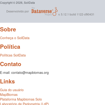
Copyright © 2026, SoilData
Desenvolvido por
v. 5.12.1 build 1122-cf90431
Sobre
Conheça o SoilData
Política
Políticas SoilData
Contato
E-mail: contato@mapbiomas.org
Links
Guia do usuário
MapBiomas
Plataforma Mapbiomas Solo
Laboratório de Pedometria (LdP)