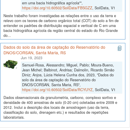
em uma bacia hidrográfica agrícola"",
https://doi.org/10.60502/SoilData/FBSGZZ
, SoilData, V1
Neste trabalho foram investigadas as relações entre o uso da terra e
relevo com os teores de carbono orgânico total (COT) do solo a fim de
entender os padrões de distribuição espacial e vertical de C em uma
bacia hidrográfica agrícola da região central do estado do Rio Grande
do...
Dados do solo da área de captação do Reservatório do
DNOS/CORSAN, Santa Maria, RS
Jun 19, 2023
Samuel-Rosa, Alessandro; Miguel, Pablo; Moura-Bueno,
Jean Michel; Balbinot, Andrisa; Dalmolin, Ricardo Simão
Diniz; Anjos, Lúcia Helena Cunha dos, 2023, "Dados do
solo da área de captação do Reservatório do
DNOS/CORSAN, Santa Maria, RS",
https://doi.org/10.60502/SoilData/RCYUYZ
, SoilData, V1
Dados observacionais da granulometria, carbono, complexo sortivo e
densidade de 400 amostras de solo (0-20 cm) coletadas entre 2009 e
2012. Inclui a descrição dos locais de amostragem (uso da terra,
classificação do solo, drenagem etc.) e resultados de repetições
laboratoriais.