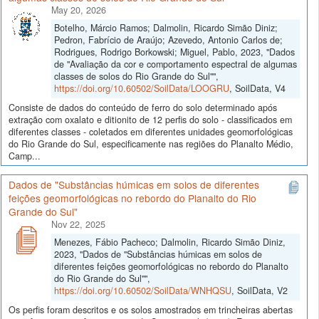
May 20, 2026
Botelho, Márcio Ramos; Dalmolin, Ricardo Simão Diniz;
Pedron, Fabrício de Araújo; Azevedo, Antonio Carlos de;
Rodrigues, Rodrigo Borkowski; Miguel, Pablo, 2023, "Dados
de "Avaliação da cor e comportamento espectral de algumas
classes de solos do Rio Grande do Sul"",
https://doi.org/10.60502/SoilData/LOOGRU
, SoilData, V4
Consiste de dados do conteúdo de ferro do solo determinado após
extração com oxalato e ditionito de 12 perfis do solo - classificados em
diferentes classes - coletados em diferentes unidades geomorfológicas
do Rio Grande do Sul, especificamente nas regiões do Planalto Médio,
Camp...
Dados de "Substâncias húmicas em solos de diferentes
feições geomorfológicas no rebordo do Planalto do Rio
Grande do Sul"
Nov 22, 2025
Menezes, Fábio Pacheco; Dalmolin, Ricardo Simão Diniz,
2023, "Dados de "Substâncias húmicas em solos de
diferentes feições geomorfológicas no rebordo do Planalto
do Rio Grande do Sul"",
https://doi.org/10.60502/SoilData/WNHQSU
, SoilData, V2
Os perfis foram descritos e os solos amostrados em trincheiras abertas