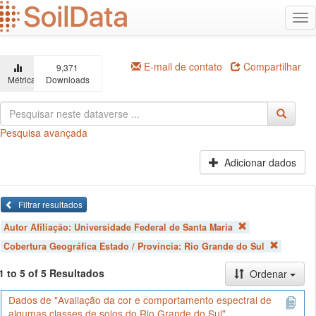
Ir
Alt
para
na
o
conteúdo
principal
E-mail de contato
Compartilhar
9,371
Métricas
Downloads
Pesquisa avançada
Adicionar dados
Filtrar resultados
Autor Afiliação:
Universidade Federal de Santa Maria
Cobertura Geográfica Estado / Província:
Rio Grande do Sul
1 to 5 of 5 Resultados
Ordenar
Dados de "Avaliação da cor e comportamento espectral de
algumas classes de solos do Rio Grande do Sul"