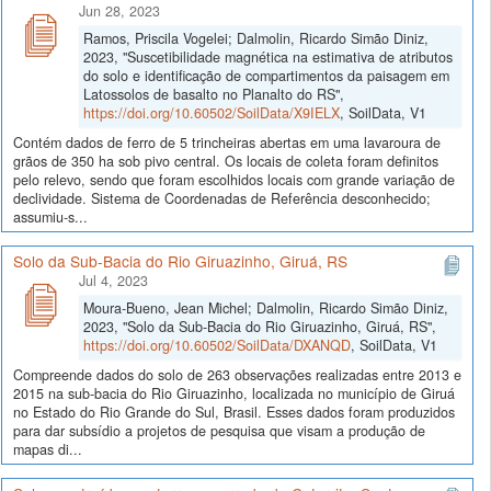
Jun 28, 2023
Ramos, Priscila Vogelei; Dalmolin, Ricardo Simão Diniz,
2023, "Suscetibilidade magnética na estimativa de atributos
do solo e identificação de compartimentos da paisagem em
Latossolos de basalto no Planalto do RS",
https://doi.org/10.60502/SoilData/X9IELX
, SoilData, V1
Contém dados de ferro de 5 trincheiras abertas em uma lavaroura de
grãos de 350 ha sob pivo central. Os locais de coleta foram definitos
pelo relevo, sendo que foram escolhidos locais com grande variação de
declividade. Sistema de Coordenadas de Referência desconhecido;
assumiu-s...
Solo da Sub-Bacia do Rio Giruazinho, Giruá, RS
Jul 4, 2023
Moura-Bueno, Jean Michel; Dalmolin, Ricardo Simão Diniz,
2023, "Solo da Sub-Bacia do Rio Giruazinho, Giruá, RS",
https://doi.org/10.60502/SoilData/DXANQD
, SoilData, V1
Compreende dados do solo de 263 observações realizadas entre 2013 e
2015 na sub-bacia do Rio Giruazinho, localizada no município de Giruá
no Estado do Rio Grande do Sul, Brasil. Esses dados foram produzidos
para dar subsídio a projetos de pesquisa que visam a produção de
mapas di...