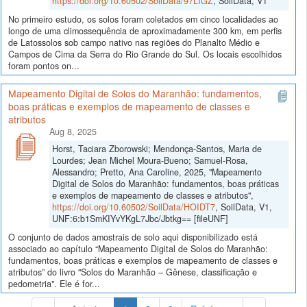
https://doi.org/10.60502/SoilData/97LIGZ
, SoilData, V1
No primeiro estudo, os solos foram coletados em cinco localidades ao
longo de uma climossequência de aproximadamente 300 km, em perfis
de Latossolos sob campo nativo nas regiões do Planalto Médio e
Campos de Cima da Serra do Rio Grande do Sul. Os locais escolhidos
foram pontos on...
Mapeamento Digital de Solos do Maranhão: fundamentos,
boas práticas e exemplos de mapeamento de classes e
atributos
Aug 8, 2025
Horst, Taciara Zborowski; Mendonça-Santos, Maria de
Lourdes; Jean Michel Moura-Bueno; Samuel-Rosa,
Alessandro; Pretto, Ana Caroline, 2025, "Mapeamento
Digital de Solos do Maranhão: fundamentos, boas práticas
e exemplos de mapeamento de classes e atributos",
https://doi.org/10.60502/SoilData/HOIDT7
, SoilData, V1,
UNF:6:b1SmKIYvYKgL7Jbc/Jbtkg== [fileUNF]
O conjunto de dados amostrais de solo aqui disponibilizado está
associado ao capítulo “Mapeamento Digital de Solos do Maranhão:
fundamentos, boas práticas e exemplos de mapeamento de classes e
atributos” do livro "Solos do Maranhão – Gênese, classificação e
pedometria". Ele é for...