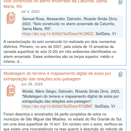
Solo construído no aterro encerrado da Caturrita, Santa
Maria, RS
Jul 4, 2023
Samuel-Rosa, Alessandro; Dalmolin, Ricardo Simão Diniz,
2023, "Solo construído no aterro encerrado da Caturrita,
Santa Maria, RS",
https://doi.org/10.60502/SoilData/HLQKGZ
, SoilData, V1
A caracterização do solo construído foi realizada em dois momentos
distintos. Primeiro, no ano de 2007, pela coleta de 15 amostras da
camada superficial do solo (0-20) em três ambientes identificados no
aterro encerrado. Esses ambientes são os terços superior, médio e
inferior, d...
Modelagem do terreno e mapeamento digital de solos por
extrapolação das relações solo-paisagem
Jun 28, 2023
Wolski, Mário Sérgio; Dalmolin, Ricardo Simão Diniz, 2023,
"Modelagem do terreno e mapeamento digital de solos por
extrapolação das relações solo-paisagem",
https://doi.org/10.60502/SoilData/XYQB6F
, SoilData, V1
Foram descritos e amostrados 34 perfis completos de solos no
município de São Miguel das Missões, no estado do Rio Grande do Sul,
em uma área superficial de 10 km². Em contato com o autor, verificou-se
que existe uma inconsistência na tese quanto à descrição do método de