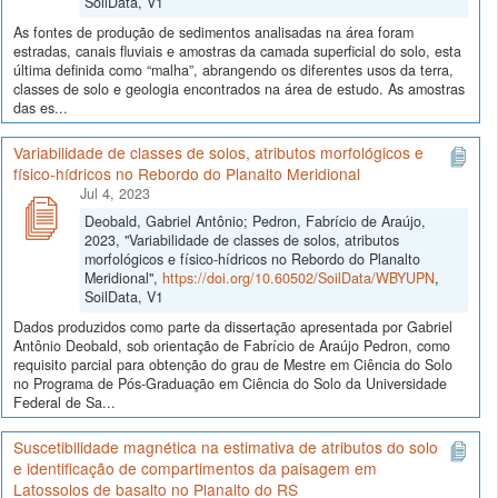
SoilData, V1
As fontes de produção de sedimentos analisadas na área foram
estradas, canais fluviais e amostras da camada superficial do solo, esta
última definida como “malha”, abrangendo os diferentes usos da terra,
classes de solo e geologia encontrados na área de estudo. As amostras
das es...
Variabilidade de classes de solos, atributos morfológicos e
físico-hídricos no Rebordo do Planalto Meridional
Jul 4, 2023
Deobald, Gabriel Antônio; Pedron, Fabrício de Araújo,
2023, "Variabilidade de classes de solos, atributos
morfológicos e físico-hídricos no Rebordo do Planalto
Meridional",
https://doi.org/10.60502/SoilData/WBYUPN
,
SoilData, V1
Dados produzidos como parte da dissertação apresentada por Gabriel
Antônio Deobald, sob orientação de Fabrício de Araújo Pedron, como
requisito parcial para obtenção do grau de Mestre em Ciência do Solo
no Programa de Pós-Graduação em Ciência do Solo da Universidade
Federal de Sa...
Suscetibilidade magnética na estimativa de atributos do solo
e identificação de compartimentos da paisagem em
Latossolos de basalto no Planalto do RS