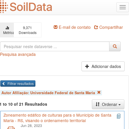
Ir
Alt
para
na
o
conteúdo
principal
E-mail de contato
Compartilhar
9,371
Métricas
Downloads
Pesquisa avançada
Adicionar dados
Filtrar resultados
Autor Afiliação:
Universidade Federal de Santa Maria
1 to 10 of 21 Resultados
Ordenar
Zoneamento edáfico de culturas para o Município de Santa
Maria - RS, visando o ordenamento territorial
Jun 28, 2023