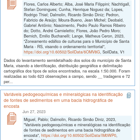
Flores, Carlos Alberto; Alba, José Maria Filippini; Nachtigall,
Stefan Domingues; Cunha, Henrique Noguez da; Lopes,
Rodrigo Thiel; Dalmolin, Ricardo Simão Diniz; Pedron,
Fabricio de Araújo; Moura-Bueno, Jean Michel; Deobald,
Gabriel Antônio; Nascimento, Pedro Paulo Ramos Ribeiro
do; Dotto, André Carnieletto; Flores, João Pedro Moro;
Bernich, Emilio Buchanelli; Lange, Matheus Ceron, 2023,
"Zoneamento edáfico de culturas para o Município de Santa
Maria - RS, visando o ordenamento territorial",
https://doi.org/10.60502/SoilData/6OMV8G
, SoilData, V1
Dados do levantamento semidetalhado dos solos do município de Santa
Maria, visando a identificação, distribuição geográfica e delimitação
cartográfica dos tipos de solos encontrados, na escala 1:50.000. Foram
realizadas ao todo 623 observações a campo, sendo __ tradagens e 72
per...
Variáveis pedogeoquímicas e mineralógicas na identificação
de fontes de sedimentos em uma bacia hidrográfica de
encosta
Jun 27, 2023
Miguel, Pablo; Dalmolin, Ricardo Simão Diniz, 2023,
"Variáveis pedogeoquímicas e mineralógicas na identificação
de fontes de sedimentos em uma bacia hidrográfica de
encosta",
https://doi.org/10.60502/SoilData/IM0WP0
,