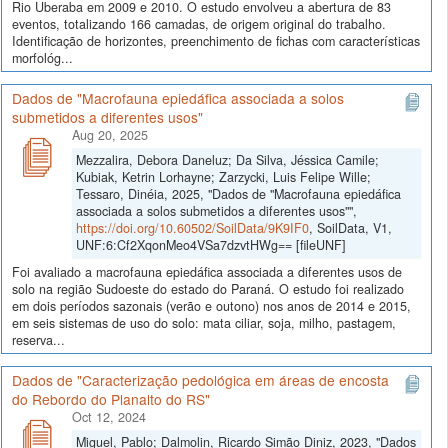
Rio Uberaba em 2009 e 2010. O estudo envolveu a abertura de 83
eventos, totalizando 166 camadas, de origem original do trabalho.
Identificação de horizontes, preenchimento de fichas com características
morfológ...
Dados de "Macrofauna epiedáfica associada a solos
submetidos a diferentes usos"
Aug 20, 2025
Mezzalira, Debora Daneluz; Da Silva, Jéssica Camile;
Kubiak, Ketrin Lorhayne; Zarzycki, Luis Felipe Wille;
Tessaro, Dinéia, 2025, "Dados de "Macrofauna epiedáfica
associada a solos submetidos a diferentes usos"",
https://doi.org/10.60502/SoilData/9K9IF0
, SoilData, V1,
UNF:6:Cf2XqonMeo4VSa7dzvtHWg== [fileUNF]
Foi avaliado a macrofauna epiedáfica associada a diferentes usos de
solo na região Sudoeste do estado do Paraná. O estudo foi realizado
em dois períodos sazonais (verão e outono) nos anos de 2014 e 2015,
em seis sistemas de uso do solo: mata ciliar, soja, milho, pastagem,
reserva...
Dados de "Caracterização pedológica em áreas de encosta
do Rebordo do Planalto do RS"
Oct 12, 2024
Miguel, Pablo; Dalmolin, Ricardo Simão Diniz, 2023, "Dados