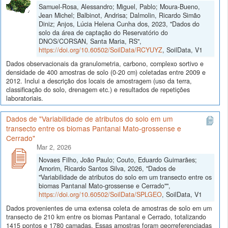
Samuel-Rosa, Alessandro; Miguel, Pablo; Moura-Bueno,
Jean Michel; Balbinot, Andrisa; Dalmolin, Ricardo Simão
Diniz; Anjos, Lúcia Helena Cunha dos, 2023, "Dados do
solo da área de captação do Reservatório do
DNOS/CORSAN, Santa Maria, RS",
https://doi.org/10.60502/SoilData/RCYUYZ
, SoilData, V1
Dados observacionais da granulometria, carbono, complexo sortivo e
densidade de 400 amostras de solo (0-20 cm) coletadas entre 2009 e
2012. Inclui a descrição dos locais de amostragem (uso da terra,
classificação do solo, drenagem etc.) e resultados de repetições
laboratoriais.
Dados de "Variabilidade de atributos do solo em um
transecto entre os biomas Pantanal Mato-grossense e
Cerrado"
Mar 2, 2026
Novaes Filho, João Paulo; Couto, Eduardo Guimarães;
Amorim, Ricardo Santos Silva, 2026, "Dados de
"Variabilidade de atributos do solo em um transecto entre os
biomas Pantanal Mato-grossense e Cerrado"",
https://doi.org/10.60502/SoilData/SPLGEO
, SoilData, V1
Dados provenientes de uma extensa coleta de amostras de solo em um
transecto de 210 km entre os biomas Pantanal e Cerrado, totalizando
1415 pontos e 1780 camadas. Essas amostras foram georreferenciadas