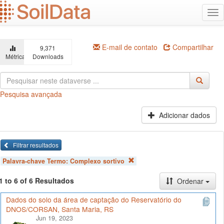
Ir
Alt
para
na
o
conteúdo
principal
E-mail de contato
Compartilhar
9,371
Métricas
Downloads
Pesquisa avançada
Adicionar dados
Filtrar resultados
Palavra-chave Termo:
Complexo sortivo
1 to 6 of 6 Resultados
Ordenar
Dados do solo da área de captação do Reservatório do
DNOS/CORSAN, Santa Maria, RS
Jun 19, 2023