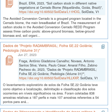
Brazil, ERA, 2023, "Soil carbon stock in different native
vegetations at Cerrado Biome (Niquelândia, Goiás, Brazil)",
https://doi.org/10.60502/SoilData/L11HOG
, SoilData, V1
The Avoided Conversion Cerrado is a grouped program located in the
Cerrado biome, the main breadbasket of Brazil. The measurement of
carbon stocks in the Avoided Conversion Cerrado REDD Program
assess three carbon pools: above-ground biomass, below-ground
biomass and, soil organi...
Dados de "Projeto RADAMBRASIL; Folha SE.22 Goiânia;
Pedologia (Volume 31)"
Jun 27, 2023
Fraga, Antônio Gladstone Carvalho; Novaes, Antonio
Santos Silva; Vieira, Paulo César; Amaral Filho, Zebino
Pacheco do, 2023, "Dados de "Projeto RADAMBRASIL;
Folha SE.22 Goiânia; Pedologia (Volume 31)"",
https://doi.org/10.60502/SoilData/HLLKXP
, SoilData, V1
O levantamento exploratório de solos da Folha SE.22 Goiânia teve
como objetivo a localização, delimitação e classificação dos solos
ocorrentes em níveis significativos na área. Foram coletadas 838
amostras relativas a 187 perfis e mais 107 amostras referentes a 54
pontos para aná...
Dados de "Mapeamento e identificação de áreas críticas à