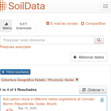
Ir
Alt
para
na
o
conteúdo
principal
E-mail de contato
Compartilhar
9,371
Métricas
Downloads
Pesquisa avançada
Adicionar dados
Filtrar resultados
Cobertura Geográfica Estado / Província:
Goiás
1 to 4 of 4 Resultados
Ordenar
Soil carbon stock in different native vegetations at Cerrado
Biome (Niquelândia, Goiás, Brazil)
Sep 15, 2023