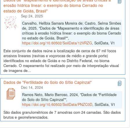
erosão hídrica linear: o exemplo do bioma Cerrado no
estado de Goiás, Brasil"
Sep 24, 2025
Carvalho, Hellbia Samara Moreira de; Castro, Selma Simões
de, 2025, "Dados de "Mapeamento e identificação de áreas
críticas à erosão hídrica linear: o exemplo do bioma Cerrado
no estado de Goiás, Brasil"",
https://doi.org/10.60502/SoilData/12VRZG
, SoilData, V1
Este conjunto de dados reúne a localização de cerca de 67 mil focos
erosivos lineares (ravinas e voçorocas de médio e grande porte)
identificados no estado de Goiás e no Distrito Federal, no bioma
Cerrado. O mapeamento foi realizado por meio de interpretação visual
de imagens de...
Dados de "Fertilidade do Solo do Sítio Capinzal"
Dec 14, 2024
Ramos Neto, Mario Barroso, 2024, "Dados de "Fertilidade
do Solo do Sítio Capinzal"",
https://doi.org/10.60502/SoilData/PNZC0D
, SoilData, V1
São dados granulométricos de 7 amostras com 24 camadas. São dados
brutos e georreferenciados.