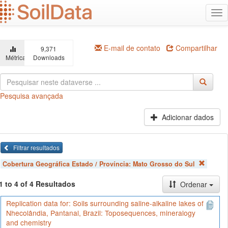
Ir
Alt
para
na
o
conteúdo
principal
E-mail de contato
Compartilhar
9,371
Métricas
Downloads
Pesquisa avançada
Adicionar dados
Filtrar resultados
Cobertura Geográfica Estado / Província:
Mato Grosso do Sul
1 to 4 of 4 Resultados
Ordenar
Replication data for: Soils surrounding saline-alkaline lakes of
Nhecolândia, Pantanal, Brazil: Toposequences, mineralogy
and chemistry