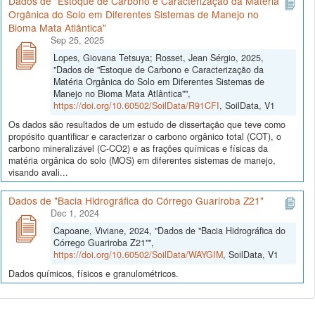
Dados de "Estoque de Carbono e Caracterização da Matéria
Orgânica do Solo em Diferentes Sistemas de Manejo no
Bioma Mata Atlântica"
Sep 25, 2025
Lopes, Giovana Tetsuya; Rosset, Jean Sérgio, 2025,
"Dados de "Estoque de Carbono e Caracterização da
Matéria Orgânica do Solo em Diferentes Sistemas de
Manejo no Bioma Mata Atlântica"",
https://doi.org/10.60502/SoilData/R91CFI
, SoilData, V1
Os dados são resultados de um estudo de dissertação que teve como
propósito quantificar e caracterizar o carbono orgânico total (COT), o
carbono mineralizável (C-CO2) e as frações químicas e físicas da
matéria orgânica do solo (MOS) em diferentes sistemas de manejo,
visando avali...
Dados de "Bacia Hidrográfica do Córrego Guariroba Z21"
Dec 1, 2024
Capoane, Viviane, 2024, "Dados de "Bacia Hidrográfica do
Córrego Guariroba Z21"",
https://doi.org/10.60502/SoilData/WAYGIM
, SoilData, V1
Dados químicos, físicos e granulométricos.