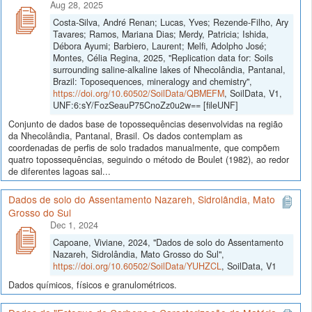
Aug 28, 2025
Costa-Silva, André Renan; Lucas, Yves; Rezende-Filho, Ary
Tavares; Ramos, Mariana Dias; Merdy, Patricia; Ishida,
Débora Ayumi; Barbiero, Laurent; Melfi, Adolpho José;
Montes, Célia Regina, 2025, "Replication data for: Soils
surrounding saline-alkaline lakes of Nhecolândia, Pantanal,
Brazil: Toposequences, mineralogy and chemistry",
https://doi.org/10.60502/SoilData/QBMEFM
, SoilData, V1,
UNF:6:sY/FozSeauP75CnoZz0u2w== [fileUNF]
Conjunto de dados base de topossequências desenvolvidas na região
da Nhecolândia, Pantanal, Brasil. Os dados contemplam as
coordenadas de perfis de solo tradados manualmente, que compõem
quatro topossequências, seguindo o método de Boulet (1982), ao redor
de diferentes lagoas sal...
Dados de solo do Assentamento Nazareh, Sidrolândia, Mato
Grosso do Sul
Dec 1, 2024
Capoane, Viviane, 2024, "Dados de solo do Assentamento
Nazareh, Sidrolândia, Mato Grosso do Sul",
https://doi.org/10.60502/SoilData/YUHZCL
, SoilData, V1
Dados químicos, físicos e granulométricos.