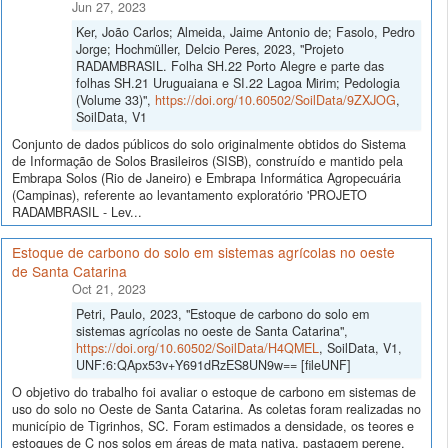
Jun 27, 2023
Ker, João Carlos; Almeida, Jaime Antonio de; Fasolo, Pedro
Jorge; Hochmüller, Delcio Peres, 2023, "Projeto
RADAMBRASIL. Folha SH.22 Porto Alegre e parte das
folhas SH.21 Uruguaiana e SI.22 Lagoa Mirim; Pedologia
(Volume 33)",
https://doi.org/10.60502/SoilData/9ZXJOG
,
SoilData, V1
Conjunto de dados públicos do solo originalmente obtidos do Sistema
de Informação de Solos Brasileiros (SISB), construído e mantido pela
Embrapa Solos (Rio de Janeiro) e Embrapa Informática Agropecuária
(Campinas), referente ao levantamento exploratório 'PROJETO
RADAMBRASIL - Lev...
Estoque de carbono do solo em sistemas agrícolas no oeste
de Santa Catarina
Oct 21, 2023
Petri, Paulo, 2023, "Estoque de carbono do solo em
sistemas agrícolas no oeste de Santa Catarina",
https://doi.org/10.60502/SoilData/H4QMEL
, SoilData, V1,
UNF:6:QApx53v+Y691dRzES8UN9w== [fileUNF]
O objetivo do trabalho foi avaliar o estoque de carbono em sistemas de
uso do solo no Oeste de Santa Catarina. As coletas foram realizadas no
município de Tigrinhos, SC. Foram estimados a densidade, os teores e
estoques de C nos solos em áreas de mata nativa, pastagem perene,