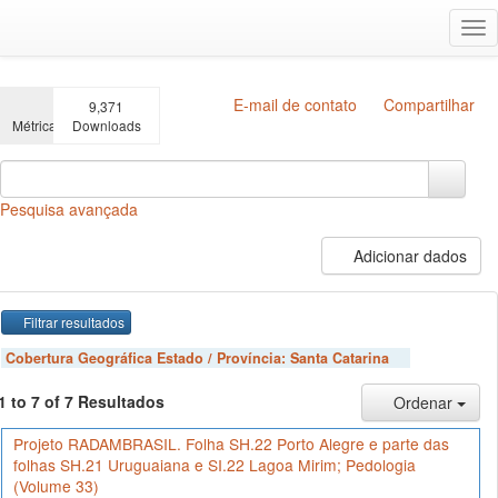
Ir
Alt
para
na
o
conteúdo
principal
E-mail de contato
Compartilhar
9,371
Métricas
Downloads
Pesquisa avançada
Adicionar dados
Filtrar resultados
Cobertura Geográfica Estado / Província:
Santa Catarina
1 to 7 of 7 Resultados
Ordenar
Projeto RADAMBRASIL. Folha SH.22 Porto Alegre e parte das
folhas SH.21 Uruguaiana e SI.22 Lagoa Mirim; Pedologia
(Volume 33)