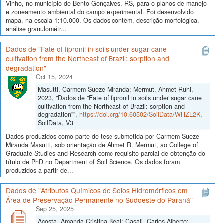
Vinho, no município de Bento Gonçalves, RS, para o planos de manejo
e zoneamento ambiental do campo experimental. Foi desenvolvido
mapa, na escala 1:10.000. Os dados contêm, descrição morfológica,
análise granulométr...
Dados de "Fate of fipronil in soils under sugar cane
cultivation from the Northeast of Brazil: sorption and
degradation"
Oct 15, 2024
Masutti, Carmem Sueze Miranda; Mermut, Ahmet Ruhi,
2023, "Dados de "Fate of fipronil in soils under sugar cane
cultivation from the Northeast of Brazil: sorption and
degradation"",
https://doi.org/10.60502/SoilData/WHZL2K
,
SoilData, V3
Dados produzidos como parte de tese submetida por Carmem Sueze
Miranda Masutti, sob orientação de Ahmet R. Mermut, ao College of
Graduate Studies and Research como requisito parcial de obtenção do
título de PhD no Department of Soil Science. Os dados foram
produzidos a partir de...
Dados de "Atributos Químicos de Solos Hidromórficos em
Área de Preservação Permanente no Sudoeste do Paraná"
Sep 25, 2025
Acosta, Amanda Cristina Beal; Casali, Carlos Alberto;