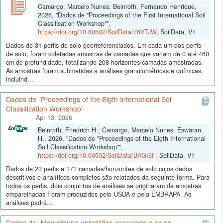
Camargo, Marcelo Nunes; Beinroth, Fernando Henrique,
2026, "Dados de "Proceedings of the First International Soil
Classification Workshop"",
https://doi.org/10.60502/SoilData/76VTJW
, SoilData, V1
Dados de 31 perfis de solo georreferenciados. Em cada um dos perfis
de solo, foram coletadas amostras de camadas que variam de 0 até 460
cm de profundidade, totalizando 208 horizontes/camadas amostradas.
As amostras foram submetidas a análises granulométricas e químicas,
incluind...
Dados de "Proceedings of the Eigth International Soil
Classification Workshop"
Apr 13, 2026
Beinroth, Friedrich H.; Camargo, Marcelo Nunes; Eswaran,
H., 2026, "Dados de "Proceedings of the Eigth International
Soil Classification Workshop"",
https://doi.org/10.60502/SoilData/BAGI6F
, SoilData, V1
Dados de 23 perfis e 171 camadas/horizontes de solo cujos dados
descritivos e analíticos completos são relatados da seguinte forma. Para
todos os perfis, dois conjuntos de análises se originaram de amostras
emparelhadas Foram produzidos pelo USDA e pela EMBRAPA. As
análises padrã...
Dados de "Macrofauna epiedáfica associada a solos