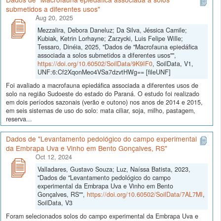
submetidos a diferentes usos"
Aug 20, 2025
Mezzalira, Debora Daneluz; Da Silva, Jéssica Camile;
Kubiak, Ketrin Lorhayne; Zarzycki, Luis Felipe Wille;
Tessaro, Dinéia, 2025, "Dados de "Macrofauna epiedáfica
associada a solos submetidos a diferentes usos"",
https://doi.org/10.60502/SoilData/9K9IF0
, SoilData, V1,
UNF:6:Cf2XqonMeo4VSa7dzvtHWg== [fileUNF]
Foi avaliado a macrofauna epiedáfica associada a diferentes usos de
solo na região Sudoeste do estado do Paraná. O estudo foi realizado
em dois períodos sazonais (verão e outono) nos anos de 2014 e 2015,
em seis sistemas de uso do solo: mata ciliar, soja, milho, pastagem,
reserva...
Dados de "Levantamento pedológico do campo experimental
da Embrapa Uva e Vinho em Bento Gonçalves, RS"
Oct 12, 2024
Valladares, Gustavo Souza; Luz, Naíssa Batista, 2023,
"Dados de "Levantamento pedológico do campo
experimental da Embrapa Uva e Vinho em Bento
Gonçalves, RS"",
https://doi.org/10.60502/SoilData/7AL7MI
,
SoilData, V3
Foram selecionados solos do campo experimental da Embrapa Uva e