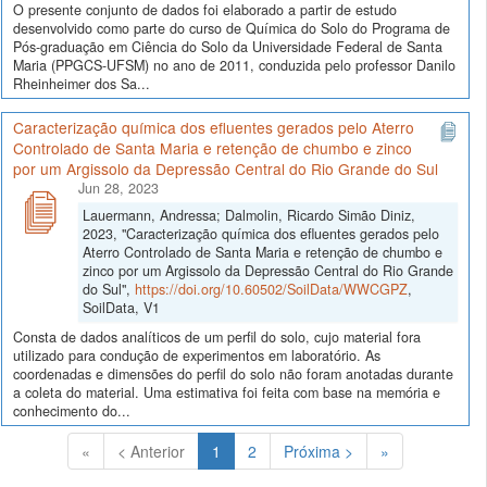
O presente conjunto de dados foi elaborado a partir de estudo
desenvolvido como parte do curso de Química do Solo do Programa de
Pós-graduação em Ciência do Solo da Universidade Federal de Santa
Maria (PPGCS-UFSM) no ano de 2011, conduzida pelo professor Danilo
Rheinheimer dos Sa...
Caracterização química dos efluentes gerados pelo Aterro
Controlado de Santa Maria e retenção de chumbo e zinco
por um Argissolo da Depressão Central do Rio Grande do Sul
Jun 28, 2023
Lauermann, Andressa; Dalmolin, Ricardo Simão Diniz,
2023, "Caracterização química dos efluentes gerados pelo
Aterro Controlado de Santa Maria e retenção de chumbo e
zinco por um Argissolo da Depressão Central do Rio Grande
do Sul",
https://doi.org/10.60502/SoilData/WWCGPZ
,
SoilData, V1
Consta de dados analíticos de um perfil do solo, cujo material fora
utilizado para condução de experimentos em laboratório. As
coordenadas e dimensões do perfil do solo não foram anotadas durante
a coleta do material. Uma estimativa foi feita com base na memória e
conhecimento do...
(Atual)
«
< Anterior
1
2
Próxima >
»