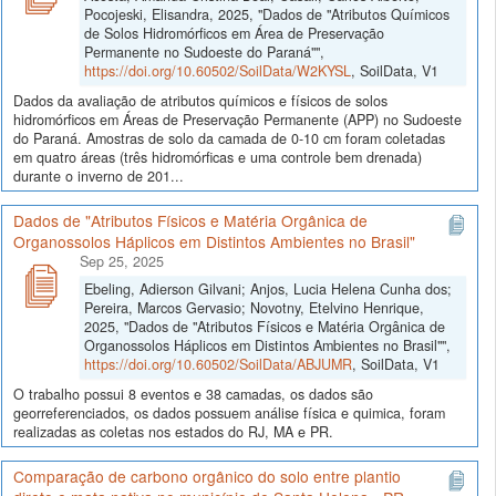
Pocojeski, Elisandra, 2025, "Dados de "Atributos Químicos
de Solos Hidromórficos em Área de Preservação
Permanente no Sudoeste do Paraná"",
https://doi.org/10.60502/SoilData/W2KYSL
, SoilData, V1
Dados da avaliação de atributos químicos e físicos de solos
hidromórficos em Áreas de Preservação Permanente (APP) no Sudoeste
do Paraná. Amostras de solo da camada de 0-10 cm foram coletadas
em quatro áreas (três hidromórficas e uma controle bem drenada)
durante o inverno de 201...
Dados de "Atributos Físicos e Matéria Orgânica de
Organossolos Háplicos em Distintos Ambientes no Brasil"
Sep 25, 2025
Ebeling, Adierson Gilvani; Anjos, Lucia Helena Cunha dos;
Pereira, Marcos Gervasio; Novotny, Etelvino Henrique,
2025, "Dados de "Atributos Físicos e Matéria Orgânica de
Organossolos Háplicos em Distintos Ambientes no Brasil"",
https://doi.org/10.60502/SoilData/ABJUMR
, SoilData, V1
O trabalho possui 8 eventos e 38 camadas, os dados são
georreferenciados, os dados possuem análise física e quimica, foram
realizadas as coletas nos estados do RJ, MA e PR.
Comparação de carbono orgânico do solo entre plantio