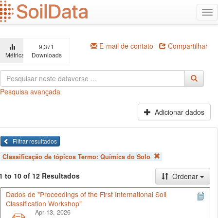
Ir
Alt
para
na
o
conteúdo
principal
E-mail de contato
Compartilhar
9,371
Métricas
Downloads
Pesquisa avançada
Adicionar dados
Filtrar resultados
Classificação de tópicos Termo:
Química do Solo
1 to 10 of 12 Resultados
Ordenar
Dados de "Proceedings of the First International Soil
Classification Workshop"
Apr 13, 2026