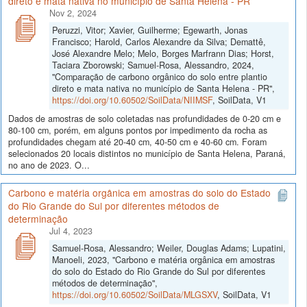
direto e mata nativa no município de Santa Helena - PR
Nov 2, 2024
Peruzzi, Vitor; Xavier, Guilherme; Egewarth, Jonas
Francisco; Harold, Carlos Alexandre da Silva; Demattê,
José Alexandre Melo; Melo, Borges Marfrann Dias; Horst,
Taciara Zborowski; Samuel-Rosa, Alessandro, 2024,
"Comparação de carbono orgânico do solo entre plantio
direto e mata nativa no município de Santa Helena - PR",
https://doi.org/10.60502/SoilData/NIIMSF
, SoilData, V1
Dados de amostras de solo coletadas nas profundidades de 0-20 cm e
80-100 cm, porém, em alguns pontos por impedimento da rocha as
profundidades chegam até 20-40 cm, 40-50 cm e 40-60 cm. Foram
selecionados 20 locais distintos no município de Santa Helena, Paraná,
no ano de 2023. O...
Carbono e matéria orgânica em amostras do solo do Estado
do Rio Grande do Sul por diferentes métodos de
determinação
Jul 4, 2023
Samuel-Rosa, Alessandro; Weiler, Douglas Adams; Lupatini,
Manoeli, 2023, "Carbono e matéria orgânica em amostras
do solo do Estado do Rio Grande do Sul por diferentes
métodos de determinação",
https://doi.org/10.60502/SoilData/MLGSXV
, SoilData, V1