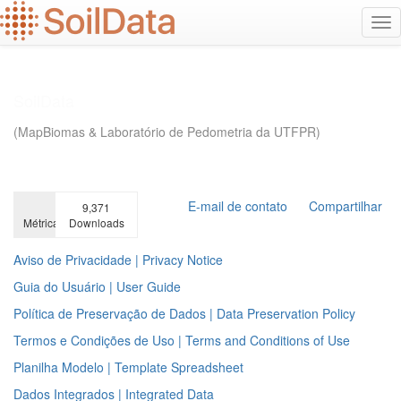
Ir
Alt
para
na
o
conteúdo
principal
E-mail de contato
Compartilhar
9,371
Métricas
Downloads
Aviso de Privacidade | Privacy Notice
Guia do Usuário | User Guide
Política de Preservação de Dados | Data Preservation Policy
Termos e Condições de Uso | Terms and Conditions of Use
Planilha Modelo | Template Spreadsheet
Dados Integrados | Integrated Data
Pesquisa avançada
Adicionar dados