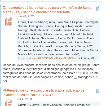
Zoneamento edáfico de culturas para o Município de Santa
Maria - RS, visando o ordenamento territorial
Jun 28, 2023
Flores, Carlos Alberto; Alba, José Maria Filippini; Nachtigall,
Stefan Domingues; Cunha, Henrique Noguez da; Lopes,
Rodrigo Thiel; Dalmolin, Ricardo Simão Diniz; Pedron,
Fabricio de Araújo; Moura-Bueno, Jean Michel; Deobald,
Gabriel Antônio; Nascimento, Pedro Paulo Ramos Ribeiro
do; Dotto, André Carnieletto; Flores, João Pedro Moro;
Bernich, Emilio Buchanelli; Lange, Matheus Ceron, 2023,
"Zoneamento edáfico de culturas para o Município de Santa
Maria - RS, visando o ordenamento territorial",
https://doi.org/10.60502/SoilData/6OMV8G
, SoilData, V1
Dados do levantamento semidetalhado dos solos do município de Santa
Maria, visando a identificação, distribuição geográfica e delimitação
cartográfica dos tipos de solos encontrados, na escala 1:50.000. Foram
realizadas ao todo 623 observações a campo, sendo __ tradagens e 72
per...
VI Reunião de correlação, classificação e aplicação de
levantamentos de solos RS/SC/PR
Jul 4, 2023
Curcio, Gustavo Ribas; Carvalho, Américo Pereira de;