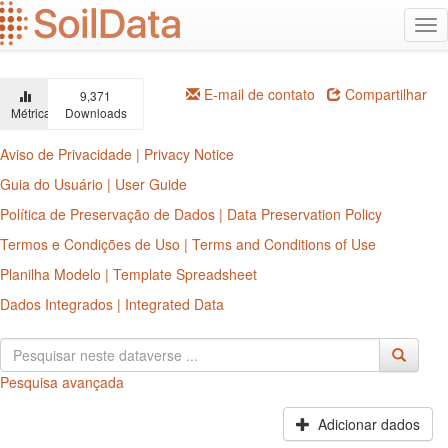
Ir
Alt
para
na
o
conteúdo
principal
E-mail de contato
Compartilhar
9,371
Métricas
Downloads
Aviso de Privacidade | Privacy Notice
Guia do Usuário | User Guide
Política de Preservação de Dados | Data Preservation Policy
Termos e Condições de Uso | Terms and Conditions of Use
Planilha Modelo | Template Spreadsheet
Dados Integrados | Integrated Data
Pesquisa avançada
Adicionar dados