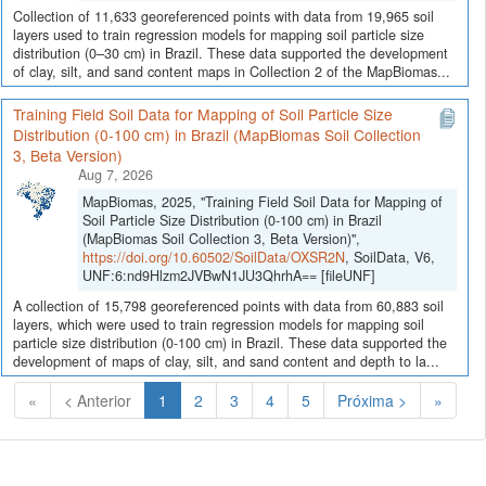
Collection of 11,633 georeferenced points with data from 19,965 soil
layers used to train regression models for mapping soil particle size
distribution (0–30 cm) in Brazil. These data supported the development
of clay, silt, and sand content maps in Collection 2 of the MapBiomas...
Training Field Soil Data for Mapping of Soil Particle Size
Distribution (0-100 cm) in Brazil (MapBiomas Soil Collection
3, Beta Version)
Aug 7, 2026
MapBiomas, 2025, "Training Field Soil Data for Mapping of
Soil Particle Size Distribution (0-100 cm) in Brazil
(MapBiomas Soil Collection 3, Beta Version)",
https://doi.org/10.60502/SoilData/OXSR2N
, SoilData, V6,
UNF:6:nd9Hlzm2JVBwN1JU3QhrhA== [fileUNF]
A collection of 15,798 georeferenced points with data from 60,883 soil
layers, which were used to train regression models for mapping soil
particle size distribution (0-100 cm) in Brazil. These data supported the
development of maps of clay, silt, and sand content and depth to la...
(Atual)
«
< Anterior
1
2
3
4
5
Próxima >
»