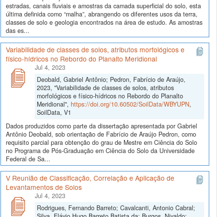
estradas, canais fluviais e amostras da camada superficial do solo, esta
última definida como “malha”, abrangendo os diferentes usos da terra,
classes de solo e geologia encontrados na área de estudo. As amostras
das es...
Variabilidade de classes de solos, atributos morfológicos e
físico-hídricos no Rebordo do Planalto Meridional
Jul 4, 2023
Deobald, Gabriel Antônio; Pedron, Fabrício de Araújo,
2023, "Variabilidade de classes de solos, atributos
morfológicos e físico-hídricos no Rebordo do Planalto
Meridional",
https://doi.org/10.60502/SoilData/WBYUPN
,
SoilData, V1
Dados produzidos como parte da dissertação apresentada por Gabriel
Antônio Deobald, sob orientação de Fabrício de Araújo Pedron, como
requisito parcial para obtenção do grau de Mestre em Ciência do Solo
no Programa de Pós-Graduação em Ciência do Solo da Universidade
Federal de Sa...
V Reunião de Classificação, Correlação e Aplicação de
Levantamentos de Solos
Jul 4, 2023
Rodrigues, Fernando Barreto; Cavalcanti, Antonio Cabral;
Silva, Flávio Hugo Barreto Batista da; Burgos, Nivaldo;