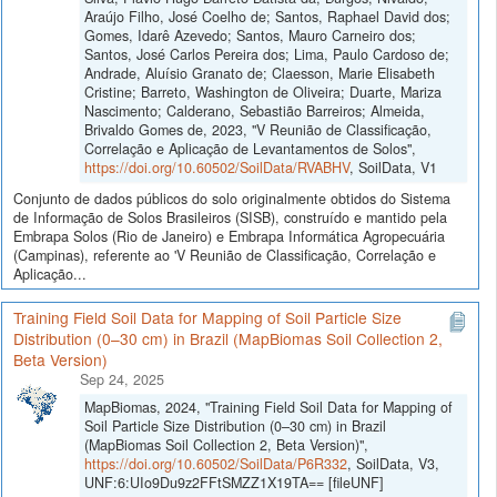
Araújo Filho, José Coelho de; Santos, Raphael David dos;
Gomes, Idarê Azevedo; Santos, Mauro Carneiro dos;
Santos, José Carlos Pereira dos; Lima, Paulo Cardoso de;
Andrade, Aluísio Granato de; Claesson, Marie Elisabeth
Cristine; Barreto, Washington de Oliveira; Duarte, Mariza
Nascimento; Calderano, Sebastião Barreiros; Almeida,
Brivaldo Gomes de, 2023, "V Reunião de Classificação,
Correlação e Aplicação de Levantamentos de Solos",
https://doi.org/10.60502/SoilData/RVABHV
, SoilData, V1
Conjunto de dados públicos do solo originalmente obtidos do Sistema
de Informação de Solos Brasileiros (SISB), construído e mantido pela
Embrapa Solos (Rio de Janeiro) e Embrapa Informática Agropecuária
(Campinas), referente ao 'V Reunião de Classificação, Correlação e
Aplicação...
Training Field Soil Data for Mapping of Soil Particle Size
Distribution (0–30 cm) in Brazil (MapBiomas Soil Collection 2,
Beta Version)
Sep 24, 2025
MapBiomas, 2024, "Training Field Soil Data for Mapping of
Soil Particle Size Distribution (0–30 cm) in Brazil
(MapBiomas Soil Collection 2, Beta Version)",
https://doi.org/10.60502/SoilData/P6R332
, SoilData, V3,
UNF:6:UIo9Du9z2FFtSMZZ1X19TA== [fileUNF]