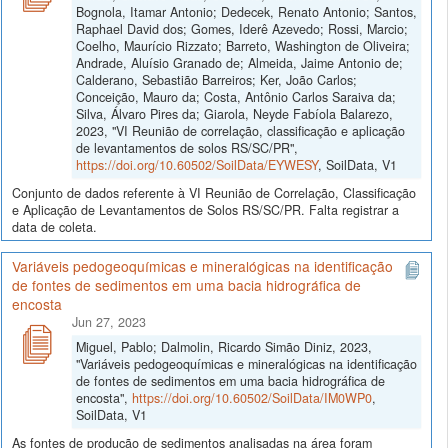
Bognola, Itamar Antonio; Dedecek, Renato Antonio; Santos,
Raphael David dos; Gomes, Iderê Azevedo; Rossi, Marcio;
Coelho, Maurício Rizzato; Barreto, Washington de Oliveira;
Andrade, Aluísio Granado de; Almeida, Jaime Antonio de;
Calderano, Sebastião Barreiros; Ker, João Carlos;
Conceição, Mauro da; Costa, Antônio Carlos Saraiva da;
Silva, Álvaro Pires da; Giarola, Neyde Fabíola Balarezo,
2023, "VI Reunião de correlação, classificação e aplicação
de levantamentos de solos RS/SC/PR",
https://doi.org/10.60502/SoilData/EYWESY
, SoilData, V1
Conjunto de dados referente à VI Reunião de Correlação, Classificação
e Aplicação de Levantamentos de Solos RS/SC/PR. Falta registrar a
data de coleta.
Variáveis pedogeoquímicas e mineralógicas na identificação
de fontes de sedimentos em uma bacia hidrográfica de
encosta
Jun 27, 2023
Miguel, Pablo; Dalmolin, Ricardo Simão Diniz, 2023,
"Variáveis pedogeoquímicas e mineralógicas na identificação
de fontes de sedimentos em uma bacia hidrográfica de
encosta",
https://doi.org/10.60502/SoilData/IM0WP0
,
SoilData, V1
As fontes de produção de sedimentos analisadas na área foram