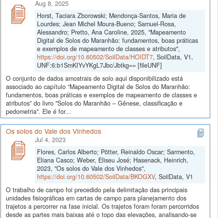
Aug 8, 2025
Horst, Taciara Zborowski; Mendonça-Santos, Maria de
Lourdes; Jean Michel Moura-Bueno; Samuel-Rosa,
Alessandro; Pretto, Ana Caroline, 2025, "Mapeamento
Digital de Solos do Maranhão: fundamentos, boas práticas
e exemplos de mapeamento de classes e atributos",
https://doi.org/10.60502/SoilData/HOIDT7
, SoilData, V1,
UNF:6:b1SmKIYvYKgL7Jbc/Jbtkg== [fileUNF]
O conjunto de dados amostrais de solo aqui disponibilizado está
associado ao capítulo “Mapeamento Digital de Solos do Maranhão:
fundamentos, boas práticas e exemplos de mapeamento de classes e
atributos” do livro "Solos do Maranhão – Gênese, classificação e
pedometria". Ele é for...
Os solos do Vale dos Vinhedos
Jul 4, 2023
Flores, Carlos Alberto; Pötter, Reinaldo Oscar; Sarmento,
Eliana Casco; Weber, Eliseu José; Hasenack, Heinrich,
2023, "Os solos do Vale dos Vinhedos",
https://doi.org/10.60502/SoilData/BKOGXV
, SoilData, V1
O trabalho de campo foi precedido pela delimitação das principais
unidades fisiográficas em cartas de campo para planejamento dos
trajetos a percorrer na fase inicial. Os trajetos foram foram percorridos
desde as partes mais baixas até o topo das elevações, analisando-se