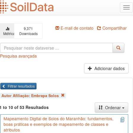
Ir
Alt
para
na
o
conteúdo
principal
E-mail de contato
Compartilhar
9,371
Métricas
Downloads
Pesquisa avançada
Adicionar dados
Filtrar resultados
Autor Afiliação:
Embrapa Solos
1 to 10 of 53 Resultados
Ordenar
Mapeamento Digital de Solos do Maranhão: fundamentos,
boas práticas e exemplos de mapeamento de classes e
atributos