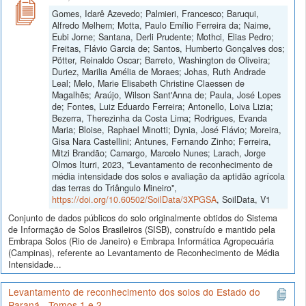
Gomes, Idarê Azevedo; Palmieri, Francesco; Baruqui,
Alfredo Melhem; Motta, Paulo Emílio Ferreira da; Naime,
Eubi Jorne; Santana, Derli Prudente; Mothci, Elias Pedro;
Freitas, Flávio Garcia de; Santos, Humberto Gonçalves dos;
Pötter, Reinaldo Oscar; Barreto, Washington de Oliveira;
Duriez, Marilia Amélia de Moraes; Johas, Ruth Andrade
Leal; Melo, Marie Elisabeth Christine Claessen de
Magalhẽs; Araújo, Wilson Sant'Anna de; Paula, José Lopes
de; Fontes, Luiz Eduardo Ferreira; Antonello, Loiva Lizia;
Bezerra, Therezinha da Costa Lima; Rodrigues, Evanda
Maria; Bloise, Raphael Minotti; Dynia, José Flávio; Moreira,
Gisa Nara Castellini; Antunes, Fernando Zinho; Ferreira,
Mitzi Brandão; Camargo, Marcelo Nunes; Larach, Jorge
Olmos Iturri, 2023, "Levantamento de reconhecimento de
média intensidade dos solos e avaliação da aptidão agrícola
das terras do Triângulo Mineiro",
https://doi.org/10.60502/SoilData/3XPGSA
, SoilData, V1
Conjunto de dados públicos do solo originalmente obtidos do Sistema
de Informação de Solos Brasileiros (SISB), construído e mantido pela
Embrapa Solos (Rio de Janeiro) e Embrapa Informática Agropecuária
(Campinas), referente ao Levantamento de Reconhecimento de Média
Intensidade...
Levantamento de reconhecimento dos solos do Estado do
Paraná - Tomos 1 e 2