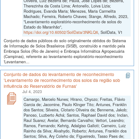
Oliveira, Luiz Bezerra de; Paula, José Lopes de; Bezerra,
Therezinha da Costa Lima; Antonello, Loiva Lizia;
Rodrigues, Evanda Maria; Menezes, Maria Carmelita
Machado; Ferreira, Roberto Chaves; Stange, Alfredo, 2023,
"Levantamento exploratório-reconhecimento de solos do
Estado do Maranhão",
https://doi.org/10.60502/SoilData/3NKLQ6
, SoilData, V1
Conjunto de dados públicos do solo originalmente obtidos do Sistema
de Informação de Solos Brasileiros (SISB), construído e mantido pela
Embrapa Solos (Rio de Janeiro) e Embrapa Informática Agropecuária
(Campinas), referente ao levantamento exploratório-reconhecimento
'Levantamen...
Conjunto de dados do levantamento de reconhecimento
'Levantamento de reconhecimento dos solos da região sob
influência do Reservatório de Furnas'
Jul 4, 2023
Camargo, Marcelo Nunes; Hirano, Chyozo; Freitas, Flávio
Garcia de; Jacomine, Paulo Klinger Tito; Antunes, Franklin
dos Santos; Silveira, Clotario Oliveira da; Bennema, Jakob;
Panoso, Luzberto Achá; Santos, Raphael David dos; Inclan,
Raul Suarez; Avelar, Bernardo Carvalho; Vettori, Leandro;
Ramos, Fernando; Kehrig, Adalgiso Galloti; Carneiro, Luiz
Rainho da Silva; Alvahydo, Roberto; Antunes, Franklin dos
Santos; Silva, Ary Coleho da; Figueiredo, Tasso Paes de;