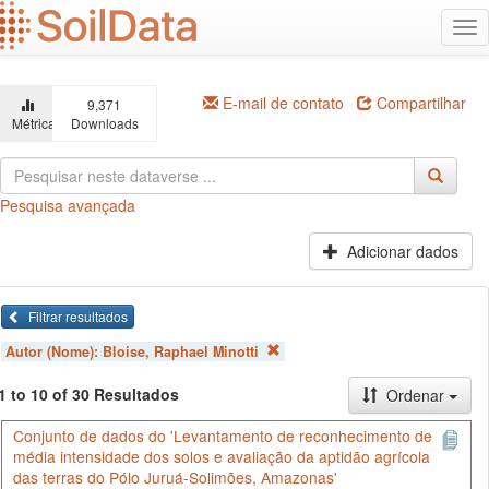
Ir
Alt
para
na
o
conteúdo
principal
E-mail de contato
Compartilhar
9,371
Métricas
Downloads
Pesquisa avançada
Adicionar dados
Filtrar resultados
Autor (Nome):
Bloise, Raphael Minotti
1 to 10 of 30 Resultados
Ordenar
Conjunto de dados do 'Levantamento de reconhecimento de
média intensidade dos solos e avaliação da aptidão agrícola
das terras do Pólo Juruá-Solimões, Amazonas'