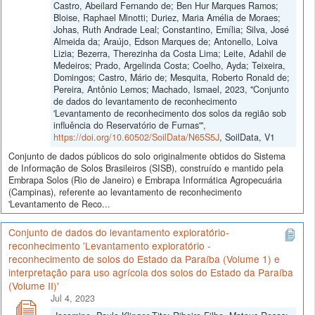
Castro, Abeilard Fernando de; Ben Hur Marques Ramos;
Bloise, Raphael Minotti; Duriez, Maria Amélia de Moraes;
Johas, Ruth Andrade Leal; Constantino, Emília; Silva, José
Almeida da; Araújo, Edson Marques de; Antonello, Loiva
Lizia; Bezerra, Therezinha da Costa Lima; Leite, Adahil de
Medeiros; Prado, Argelinda Costa; Coelho, Ayda; Teixeira,
Domingos; Castro, Mário de; Mesquita, Roberto Ronald de;
Pereira, Antônio Lemos; Machado, Ismael, 2023, "Conjunto
de dados do levantamento de reconhecimento
'Levantamento de reconhecimento dos solos da região sob
influência do Reservatório de Furnas'",
https://doi.org/10.60502/SoilData/N65S5J
, SoilData, V1
Conjunto de dados públicos do solo originalmente obtidos do Sistema
de Informação de Solos Brasileiros (SISB), construído e mantido pela
Embrapa Solos (Rio de Janeiro) e Embrapa Informática Agropecuária
(Campinas), referente ao levantamento de reconhecimento
'Levantamento de Reco...
Conjunto de dados do levantamento exploratório-
reconhecimento 'Levantamento exploratório -
reconhecimento de solos do Estado da Paraíba (Volume 1) e
interpretação para uso agrícola dos solos do Estado da Paraíba
(Volume II)'
Jul 4, 2023