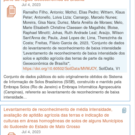
Jul 4, 2023
Ramalho Filho, Antonio; Mothci, Elias Pedro; Wittern, Klaus
Peter; Antonello, Loiva Lizia; Camargo, Marcelo Nunes;
Moreira, Gisa Nara; Duriez, Maria Amélia de Moraes; Melo,
Marie Elisabeth Christine Claessen de Magalhẽs; Bloise,
Raphael Minotti; Johas, Ruth Andrade Leal; Araújo, Wilson
Sant'Anna de; Paula, José Lopes de; Lima, Therezinha da
Costa; Freitas, Flávio Garcia de, 2023, "Conjunto de dados
do levantamento de reconhecimento de baixa intensidade
'Levantamento de reconhecimento de baixa intensidade dos
solos e aptidão agrícola das terras de parte da região
Geoeconômica de Brasília'",
https://doi.org/10.60502/SoilData/MVWJOY
, SoilData, V1
Conjunto de dados públicos do solo originalmente obtidos do Sistema
de Informação de Solos Brasileiros (SISB), construído e mantido pela
Embrapa Solos (Rio de Janeiro) e Embrapa Informática Agropecuária
(Campinas), referente ao levantamento de reconhecimento de baixa
intensidade...
Levantamento de reconhecimento de média intensidade,
avaliação de aptidão agrícola das terras e indicação de
culturas em áreas homogêneas de solos de alguns Municípios
do Sudoeste do Estado de Mato Grosso
Jul 4, 2023