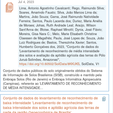
Jul 4, 2023
Lima, Antonio Agostinho Cavalcanti; Rego, Raimundo Silva;
Soares, Amarindo Fausto; Silva, João Marcos Lima da;
Martins, João Souza; Gama, José Raimundo Natividade
Ferreira; Santos, Paulo Lacerda dos; Duriez, Maria Amélia
de Moraes; Johas, Ruth Andrade Leal; Araújo, Wilson
Sant'Anna de; Bloise, Raphael Minotti; Dynia, José Flávio;
Moreira, Gisa Nara C.; Melo, Marie Elisabeth Christine
Claessen de Magalhẽs; Paula, José Lopes de; Souza, João
Luiz Rodrigues de; Bastos, Therezinha Xavier; Santos,
Humberto Gonçalves dos, 2023, "Conjunto de dados do
'Levantamento de reconhecimento de média intensidade
dos solos e avaliação da aptidão agrícola das terras do Pólo
Juruá-Solimões, Amazonas'",
https://doi.org/10.60502/SoilData/8KKUKS
, SoilData, V1
Conjunto de dados públicos do solo originalmente obtidos do Sistema
de Informação de Solos Brasileiros (SISB), construído e mantido pela
Embrapa Solos (Rio de Janeiro) e Embrapa Informática Agropecuária
(Campinas), referente ao 'LEVANTAMENTO DE RECONHECIMENTO
DE MÉDIA INTENSIDADE...
Conjunto de dados do levantamento de reconhecimento de
baixa intensidade 'Levantamento de reconhecimento de
baixa intensidade dos solos e aptidão agrícola das terras de
parte da região Geoeconômica de Brasília'