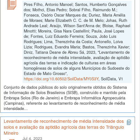
Pires Filho, Antonio Manoel; Santos, Humberto Gonçalves
dos; Mothci, Elias Pedro; Sobral Filho, Raimundo M.;
Fonseca, Osório Oscar Marques da; Duriez, Maria Amélia
de Moraes; Marie Elizabeth C. C. de M. Melo; Johas, Ruth
Andrade Leal; Araújo, Wilson Sant'Anna de; Bloise, Raphael
Minotti; Moreira, Gisa Nara Castellini; Paula, José Lopes
de; Fontes, Luiz Eduardo Ferreira; Souza, João Luis
Rodrigues; Lima, Therezinha da Costa; Antonello, Loiva
Lizia; Rodrigues, Evandra Maria; Bastos, Therezinha Xavier;
Diniz, Tatiana Deane de Abreu Sá, 2023, "Levantamento de
reconhecimento de média intensidade, avaliação de aptidão
agrícola das terras e indicação de culturas em áreas
homogêneas de solos de alguns Municípios do Sudoeste do
Estado de Mato Grosso",
https://doi.org/10.60502/SoilData/MY0S3Y
, SoilData, V1
Conjunto de dados públicos do solo originalmente obtidos do Sistema
de Informação de Solos Brasileiros (SISB), construído e mantido pela
Embrapa Solos (Rio de Janeiro) e Embrapa Informática Agropecuária
(Campinas), referente ao levantamento de reconhecimento de média
intensidade...
Levantamento de reconhecimento de média intensidade dos
solos e avaliação da aptidão agrícola das terras do Triângulo
Mineiro
Jul 4, 2023