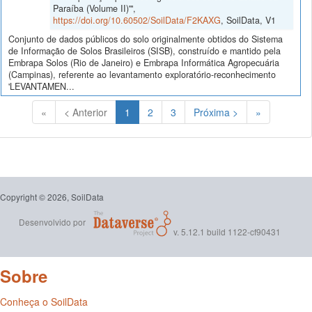
Paraíba (Volume II)'",
https://doi.org/10.60502/SoilData/F2KAXG
, SoilData, V1
Conjunto de dados públicos do solo originalmente obtidos do Sistema
de Informação de Solos Brasileiros (SISB), construído e mantido pela
Embrapa Solos (Rio de Janeiro) e Embrapa Informática Agropecuária
(Campinas), referente ao levantamento exploratório-reconhecimento
'LEVANTAMEN...
(Atual)
«
< Anterior
1
2
3
Próxima >
»
Copyright © 2026, SoilData
Desenvolvido por
v. 5.12.1 build 1122-cf90431
Sobre
Conheça o SoilData