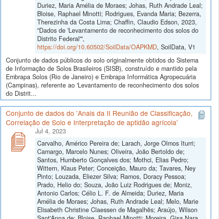
Duriez, Maria Amélia de Moraes; Johas, Ruth Andrade Leal;
Bloise, Raphael Minotti; Rodrigues, Evanda Maria; Bezerra,
Therezinha da Costa Lima; Chaffin, Claudio Edson, 2023,
"Dados de 'Levantamento de reconhecimento dos solos do
Distrito Federal'",
https://doi.org/10.60502/SoilData/OAPKMD
, SoilData, V1
Conjunto de dados públicos do solo originalmente obtidos do Sistema
de Informação de Solos Brasileiros (SISB), construído e mantido pela
Embrapa Solos (Rio de Janeiro) e Embrapa Informática Agropecuária
(Campinas), referente ao 'Levantamento de reconhecimento dos solos
do Distrit...
Conjunto de dados do 'Anais da II Reunião de Classificação,
Correlação de Solo e Interpretação de aptidão agrícola'
Jul 4, 2023
Carvalho, Américo Pereira de; Larach, Jorge Olmos Iturri;
Camargo, Marcelo Nunes; Oliveira, João Bertoldo de;
Santos, Humberto Gonçalves dos; Mothci, Elias Pedro;
Wittern, Klaus Peter; Conceição, Mauro da; Tavares, Ney
Pinto; Louzada, Eliezer Silva; Ramos, Doracy Pessoa;
Prado, Helio do; Souza, João Luiz Rodrigues de; Moniz,
Antonio Carlos; Célio L. F. de Almeida; Duriez, Maria
Amélia de Moraes; Johas, Ruth Andrade Leal; Melo, Marie
Elisabeth Christine Claessen de Magalhẽs; Araújo, Wilson
Sant'Anna de; Bloise, Raphael Minotti; Moreira, Gisa Nara