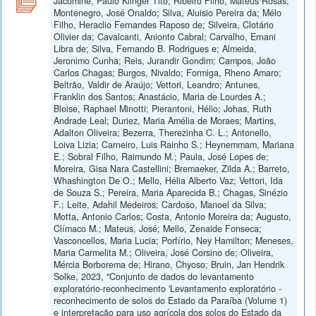
Jacomine, Paulo Klinger Tito; Ribeiro Filho, Mateus Rosas;
Montenegro, José Onaldo; Silva, Aluisio Pereira da; Mélo
Filho, Heraclio Fernandes Raposo de; Silveira, Clotário
Olivier da; Cavalcanti, Anionto Cabral; Carvalho, Ernani
Libra de; Silva, Fernando B. Rodrigues e; Almeida,
Jeronimo Cunha; Reis, Jurandir Gondim; Campos, João
Carlos Chagas; Burgos, Nivaldo; Formiga, Rheno Amaro;
Beltrão, Valdir de Araújo; Vettori, Leandro; Antunes,
Franklin dos Santos; Anastácio, Maria de Lourdes A.;
Bloise, Raphael Minotti; Pierantoni, Hélio; Johas, Ruth
Andrade Leal; Duriez, Maria Amélia de Moraes; Martins,
Adalton Oliveira; Bezerra, Therezinha C. L.; Antonello,
Loiva Lizia; Carneiro, Luis Rainho S.; Heynemmam, Mariana
E.; Sobral Filho, Raimundo M.; Paula, José Lopes de;
Moreira, Gisa Nara Castellini; Bremaeker, Zilda A.; Barreto,
Whashington De O.; Mello, Hélia Alberto Vaz; Vettori, Ida
de Souza S.; Pereira, Maria Aparecida B.; Chagas, Sinézio
F.; Leite, Adahil Medeiros; Cardoso, Manoel da Silva;
Motta, Antonio Carlos; Costa, Antonio Moreira da; Augusto,
Clímaco M.; Mateus, José; Mello, Zenaide Fonseca;
Vasconcellos, Maria Lucia; Porfírio, Ney Hamilton; Meneses,
Maria Carmelita M.; Oliveira, José Corsino de; Oliveira,
Mércia Borborema de; Hirano, Chyoso; Bruin, Jan Hendrik
Solke, 2023, "Conjunto de dados do levantamento
exploratório-reconhecimento 'Levantamento exploratório -
reconhecimento de solos do Estado da Paraíba (Volume 1)
e interpretação para uso agrícola dos solos do Estado da