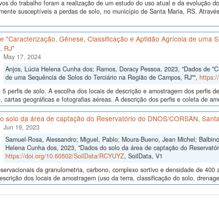
vos do trabalho foram a realização de um estudo do uso atual e da evolução do 
lmente susceptíveis a perdas de solo, no município de Santa Maria, RS. Atrav
 "Caracterização, Gênese, Classificação e Aptidão Agrícola de uma S
 RJ"
May 17, 2024
Anjos, Lúcia Helena Cunha dos; Ramos, Doracy Pessoa, 2023, "Dados de "Car
de uma Sequência de Solos do Terciário na Região de Campos, RJ"",
https:
5 perfis de solo. A escolha dos locais de descrição e amostragem dos perfis 
, cartas geográficas e fotografias aéreas. A descrição dos perfis e coleta de 
o solo da área de captação do Reservatório do DNOS/CORSAN, Santa
Jun 19, 2023
Samuel-Rosa, Alessandro; Miguel, Pablo; Moura-Bueno, Jean Michel; Balbinot
Helena Cunha dos, 2023, "Dados do solo da área de captação do Reservat
https://doi.org/10.60502/SoilData/RCYUYZ
, SoilData, V1
ervacionais da granulometria, carbono, complexo sortivo e densidade de 400 
descrição dos locais de amostragem (uso da terra, classificação do solo, drenage