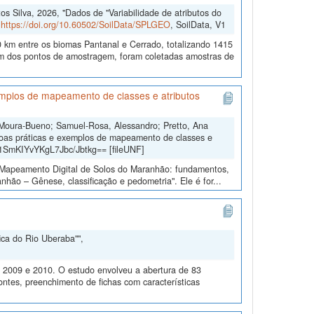
 Silva, 2026, "Dados de "Variabilidade de atributos do
,
https://doi.org/10.60502/SoilData/SPLGEO
, SoilData, V1
 km entre os biomas Pantanal e Cerrado, totalizando 1415
 dos pontos de amostragem, foram coletadas amostras de
mplos de mapeamento de classes e atributos
 Moura-Bueno; Samuel-Rosa, Alessandro; Pretto, Ana
oas práticas e exemplos de mapeamento de classes e
b1SmKIYvYKgL7Jbc/Jbtkg== [fileUNF]
o “Mapeamento Digital de Solos do Maranhão: fundamentos,
hão – Gênese, classificação e pedometria". Ele é for...
ica do Rio Uberaba"",
m 2009 e 2010. O estudo envolveu a abertura de 83
ontes, preenchimento de fichas com características