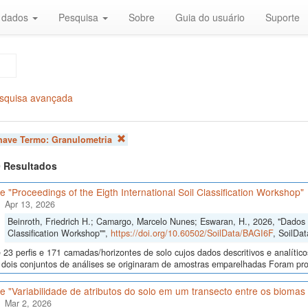
r dados
Pesquisa
Sobre
Guia do usuário
Suporte
squisa avançada
chave Termo:
Granulometria
 9 Resultados
 "Proceedings of the Eigth International Soil Classification Workshop"
Apr 13, 2026
Beinroth, Friedrich H.; Camargo, Marcelo Nunes; Eswaran, H., 2026, "Dados d
Classification Workshop"",
https://doi.org/10.60502/SoilData/BAGI6F
, SoilDat
23 perfis e 171 camadas/horizontes de solo cujos dados descritivos e analític
s, dois conjuntos de análises se originaram de amostras emparelhadas Foram p
 "Variabilidade de atributos do solo em um transecto entre os bioma
Mar 2, 2026