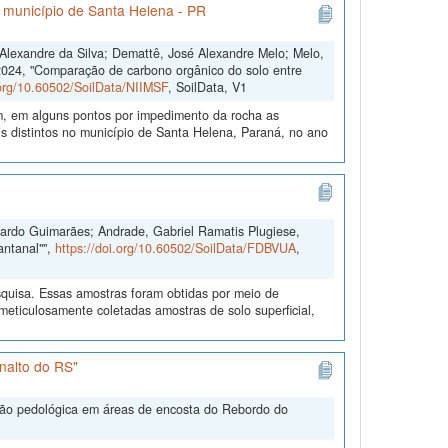
o município de Santa Helena - PR
s Alexandre da Silva; Demattê, José Alexandre Melo; Melo,
2024, "Comparação de carbono orgânico do solo entre
.org/10.60502/SoilData/NIIMSF
, SoilData, V1
m, em alguns pontos por impedimento da rocha as
 distintos no município de Santa Helena, Paraná, no ano
duardo Guimarães; Andrade, Gabriel Ramatis Plugiese,
antanal"",
https://doi.org/10.60502/SoilData/FDBVUA
,
quisa. Essas amostras foram obtidas por meio de
ticulosamente coletadas amostras de solo superficial,
nalto do RS"
ação pedológica em áreas de encosta do Rebordo do