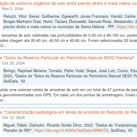
ão de carbono orgânico do solo entre plantio direto e mata nativa n
Nov 2, 2024
Peruzzi, Vitor; Xavier, Guilherme; Egewarth, Jonas Francisco; Harold, Carlo
Borges Marfrann Dias; Horst, Taciara Zborowski; Samuel-Rosa, Alessandro, 
plantio direto e mata nativa no município de Santa Helena - PR",
https://doi
 amostras de solo coletadas nas profundidades de 0-20 cm e 80-100 cm, poré
dades chegam até 20-40 cm, 40-50 cm e 40-60 cm. Foram selecionados 20 locais
O...
e "Solos da Reserva Particular do Patrimônio Natural SESC Pantanal"
Oct 29, 2024
Beirigo, Raphael Moreira; Torrado, Pablo Vidal; Stape, José Luiz; Couto, E
2023, "Dados de "Solos da Reserva Particular do Patrimônio Natural SESC P
SoilData, V2
uzida uma extensa coleta de amostras de solo em um total de 47 pontos de pes
ras georreferenciadas com GPS. Em cada um dos pontos de amostragem, foram me
n...
e "Caracterização pedológica em áreas de encosta do Rebordo do Pla
Oct 12, 2024
Miguel, Pablo; Dalmolin, Ricardo Simão Diniz, 2023, "Dados de "Caracteriz
Planalto do RS"",
https://doi.org/10.60502/SoilData/ANNOT6
, SoilData, V3