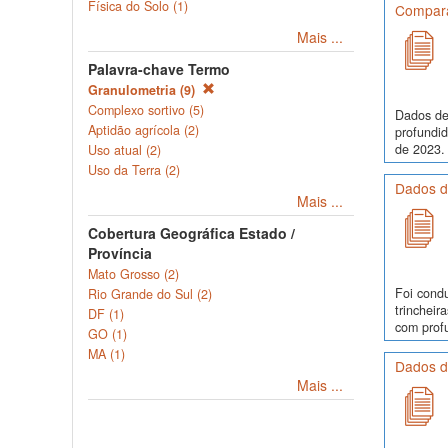
Física do Solo (1)
Comparaç
Mais ...
Palavra-chave Termo
Granulometria (9)
Complexo sortivo (5)
Dados de
Aptidão agrícola (2)
profundi
de 2023. 
Uso atual (2)
Uso da Terra (2)
Dados d
Mais ...
Cobertura Geográfica Estado /
Província
Mato Grosso (2)
Foi cond
Rio Grande do Sul (2)
trinchei
DF (1)
com profu
GO (1)
MA (1)
Dados d
Mais ...