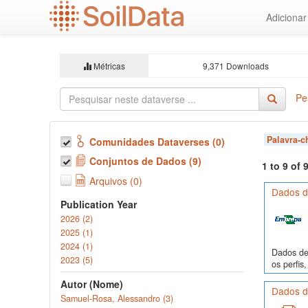
Ir
Adiciona
para
o
conteúdo
principal
Métricas
9,371 Downloads
Pe
Palavra-
Comunidades Dataverses (0)
Conjuntos de Dados (9)
1 to 9 of
Arquivos (0)
Dados de
Publication Year
2026 (2)
2025 (1)
2024 (1)
Dados de 
2023 (5)
os perfi
Autor (Nome)
Dados de
Samuel-Rosa, Alessandro (3)