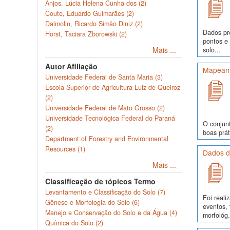
Anjos, Lúcia Helena Cunha dos (2)
Couto, Eduardo Guimarães (2)
Dalmolin, Ricardo Simão Diniz (2)
Dados pr
Horst, Taciara Zborowski (2)
pontos e
Mais ...
solo...
Autor Afiliação
Mapeame
Universidade Federal de Santa Maria (3)
Escola Superior de Agricultura Luiz de Queiroz
(2)
Universidade Federal de Mato Grosso (2)
Universidade Tecnológica Federal do Paraná
O conjunt
(2)
boas prát
Department of Forestry and Environmental
Resources (1)
Dados d
Mais ...
Classificação de tópicos Termo
Levantamento e Classificação do Solo (7)
Foi real
Gênese e Morfologia do Solo (6)
eventos, 
Manejo e Conservação do Solo e da Água (4)
morfológ.
Química do Solo (2)