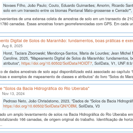
Novaes Filho, João Paulo; Couto, Eduardo Guimarães; Amorim, Ricardo Santos
solo em um transecto entre os biomas Pantanal Mato-grossense e Cerrado""
ovenientes de uma extensa coleta de amostras de solo em um transecto de 210
 1780 camadas. Essas amostras foram georreferenciadas com GPS. Em cada um
nto Digital de Solos do Maranhão: fundamentos, boas práticas e exe
Aug 8, 2025
Horst, Taciara Zborowski; Mendonça-Santos, Maria de Lourdes; Jean Michel
Caroline, 2025, "Mapeamento Digital de Solos do Maranhão: fundamentos, b
atributos",
https://doi.org/10.60502/SoilData/HOIDT7
, SoilData, V1, UNF:6:
o de dados amostrais de solo aqui disponibilizado está associado ao capítul
icas e exemplos de mapeamento de classes e atributos” do livro "Solos do Maran
e "Solos da Bacia Hidrográfica do Rio Uberaba"
Nov 13, 2024
Pedroso Neto, João Chrisóstomo, 2023, "Dados de "Solos da Bacia Hidrográf
https://doi.org/10.60502/SoilData/QN7OBM
, SoilData, V3
izado um amplo levantamento de solos na Bacia Hidrográfica do Rio Uberaba e
totalizando 166 camadas, de origem original do trabalho. Identificação de horiz
..