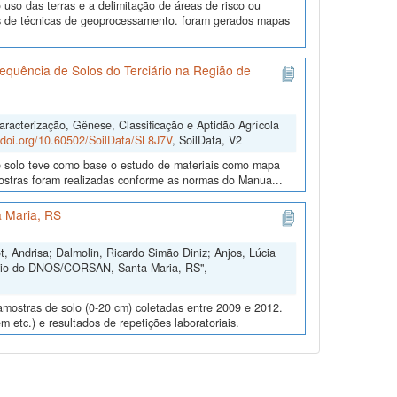
uso das terras e a delimitação de áreas de risco ou
és de técnicas de geoprocessamento. foram gerados mapas
equência de Solos do Terciário na Região de
acterização, Gênese, Classificação e Aptidão Agrícola
//doi.org/10.60502/SoilData/SL8J7V
, SoilData, V2
de solo teve como base o estudo de materiais como mapa
amostras foram realizadas conforme as normas do Manua...
 Maria, RS
, Andrisa; Dalmolin, Ricardo Simão Diniz; Anjos, Lúcia
ório do DNOS/CORSAN, Santa Maria, RS",
amostras de solo (0-20 cm) coletadas entre 2009 e 2012.
m etc.) e resultados de repetições laboratoriais.