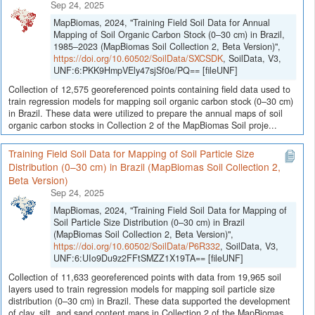
Sep 24, 2025
MapBiomas, 2024, "Training Field Soil Data for Annual
Mapping of Soil Organic Carbon Stock (0–30 cm) in Brazil,
1985–2023 (MapBiomas Soil Collection 2, Beta Version)",
https://doi.org/10.60502/SoilData/SXCSDK
, SoilData, V3,
UNF:6:PKK9HmpVEly47sjSf0e/PQ== [fileUNF]
Collection of 12,575 georeferenced points containing field data used to
train regression models for mapping soil organic carbon stock (0–30 cm)
in Brazil. These data were utilized to prepare the annual maps of soil
organic carbon stocks in Collection 2 of the MapBiomas Soil proje...
Training Field Soil Data for Mapping of Soil Particle Size
Distribution (0–30 cm) in Brazil (MapBiomas Soil Collection 2,
Beta Version)
Sep 24, 2025
MapBiomas, 2024, "Training Field Soil Data for Mapping of
Soil Particle Size Distribution (0–30 cm) in Brazil
(MapBiomas Soil Collection 2, Beta Version)",
https://doi.org/10.60502/SoilData/P6R332
, SoilData, V3,
UNF:6:UIo9Du9z2FFtSMZZ1X19TA== [fileUNF]
Collection of 11,633 georeferenced points with data from 19,965 soil
layers used to train regression models for mapping soil particle size
distribution (0–30 cm) in Brazil. These data supported the development
of clay, silt, and sand content maps in Collection 2 of the MapBiomas...