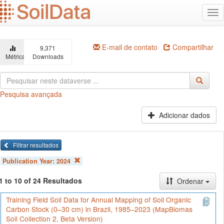
Ir
Alt
para
na
o
conteúdo
principal
E-mail de contato
Compartilhar
9,371
Métricas
Downloads
Pesquisa avançada
Adicionar dados
Filtrar resultados
Publication Year:
2024
1 to 10 of 24 Resultados
Ordenar
Training Field Soil Data for Annual Mapping of Soil Organic
Carbon Stock (0–30 cm) in Brazil, 1985–2023 (MapBiomas
Soil Collection 2, Beta Version)