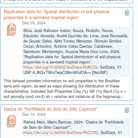
Replication data for: Spatial distribution of soil physical
properties in a semiarid tropical region
Dec 18, 2024
Silva, José Raliuson Inácio; Souza, Rodolfo; Souza,
Eduardo; Almeida, André Quintão de; Lima, Jose Romualdo
de Sousa; Sales, Aldo Torres; Menezes, Rômulo Simões
Cezar; Antonino, Antônio Celso Dantas; Calabrese,
Salvatore; Montenegro, Suzana Maria Gico Lima, 2024,
"Replication data for: Spatial distribution of soil physical
properties in a semiarid tropical region",
https://doi.org/10.60502/SoilData/X0ACC9
, SoilData, V1,
UNF:6:JKQ+TWmTwaC39lrn9iHJOA== [fileUNF]
This dataset provides information on soil properties in the Brazilian
semi-arid region, as well as maps showing the distribution of these
characteristics. Included Soil Properties Clay (%) Silt (%) Sand (%) n =
soil porosity (cm3 cm-3) sh = relative soil moisture at the hygroscop...
Dados de "Fertilidade do Solo do Sítio Capinzal"
Dec 14, 2024
Ramos Neto, Mario Barroso, 2024, "Dados de "Fertilidade
do Solo do Sítio Capinzal"",
https://doi.org/10.60502/SoilData/PNZC0D
, SoilData, V1