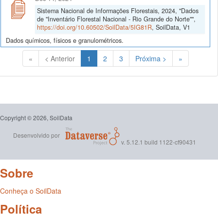
Sistema Nacional de Informações Florestais, 2024, "Dados
de "Inventário Florestal Nacional - Rio Grande do Norte"",
https://doi.org/10.60502/SoilData/5IG81R
, SoilData, V1
Dados químicos, físicos e granulométricos.
(Atual)
«
< Anterior
1
2
3
Próxima >
»
Copyright © 2026, SoilData
Desenvolvido por
v. 5.12.1 build 1122-cf90431
Sobre
Conheça o SoilData
Política