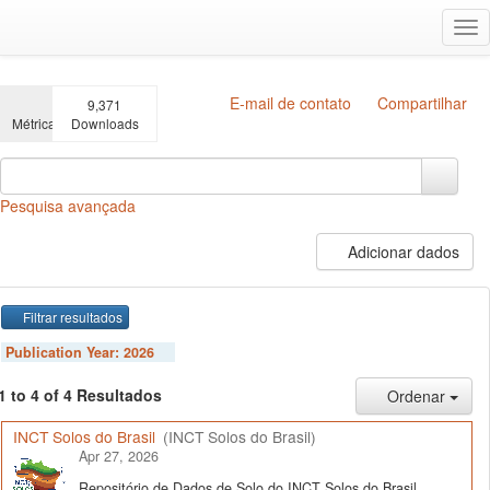
Ir
Alt
para
na
o
conteúdo
principal
E-mail de contato
Compartilhar
9,371
Métricas
Downloads
Pesquisa avançada
Adicionar dados
Filtrar resultados
Publication Year:
2026
1 to 4 of 4 Resultados
Ordenar
INCT Solos do Brasil
(INCT Solos do Brasil)
Apr 27, 2026
Repositório de Dados de Solo do INCT Solos do Brasil