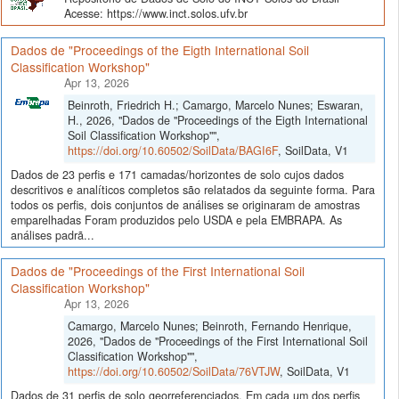
Acesse: https://www.inct.solos.ufv.br
Dados de "Proceedings of the Eigth International Soil
Classification Workshop"
Apr 13, 2026
Beinroth, Friedrich H.; Camargo, Marcelo Nunes; Eswaran,
H., 2026, "Dados de "Proceedings of the Eigth International
Soil Classification Workshop"",
https://doi.org/10.60502/SoilData/BAGI6F
, SoilData, V1
Dados de 23 perfis e 171 camadas/horizontes de solo cujos dados
descritivos e analíticos completos são relatados da seguinte forma. Para
todos os perfis, dois conjuntos de análises se originaram de amostras
emparelhadas Foram produzidos pelo USDA e pela EMBRAPA. As
análises padrã...
Dados de "Proceedings of the First International Soil
Classification Workshop"
Apr 13, 2026
Camargo, Marcelo Nunes; Beinroth, Fernando Henrique,
2026, "Dados de "Proceedings of the First International Soil
Classification Workshop"",
https://doi.org/10.60502/SoilData/76VTJW
, SoilData, V1
Dados de 31 perfis de solo georreferenciados. Em cada um dos perfis