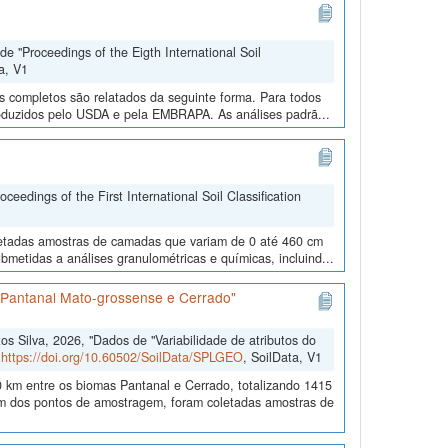
e "Proceedings of the Eigth International Soil
a, V1
os completos são relatados da seguinte forma. Para todos
roduzidos pelo USDA e pela EMBRAPA. As análises padrã...
edings of the First International Soil Classification
oletadas amostras de camadas que variam de 0 até 460 cm
metidas a análises granulométricas e químicas, incluind...
s Pantanal Mato-grossense e Cerrado"
 Silva, 2026, "Dados de "Variabilidade de atributos do
,
https://doi.org/10.60502/SoilData/SPLGEO
, SoilData, V1
 km entre os biomas Pantanal e Cerrado, totalizando 1415
 dos pontos de amostragem, foram coletadas amostras de