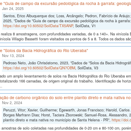
 "Guia de campo da excursão pedológica da rocha à garrafa: geologia
Jan 24, 2025
Santos, Erico Albuquerque dos; Loss, Arcângelo; Pedron, Fabrício de Aráujo; 
2025, "Dados de "Guia de campo da excursão pedológica da rocha à garrafa: 
https://doi.org/10.60502/SoilData/TX5ANP
, SoilData, V1
realiza 8 amostragens, com profundidades variadas, de 0 a 140+. Na vinícola B
inícola Villagio Bassetti foram visitados os pontos de 5 a 8. Todos os dados são
e "Solos da Bacia Hidrográfica do Rio Uberaba"
Nov 13, 2024
Pedroso Neto, João Chrisóstomo, 2023, "Dados de "Solos da Bacia Hidrográf
https://doi.org/10.60502/SoilData/QN7OBM
, SoilData, V3
izado um amplo levantamento de solos na Bacia Hidrográfica do Rio Uberaba e
totalizando 166 camadas, de origem original do trabalho. Identificação de horiz
..
ão de carbono orgânico do solo entre plantio direto e mata nativa n
Nov 2, 2024
Peruzzi, Vitor; Xavier, Guilherme; Egewarth, Jonas Francisco; Harold, Carlo
Borges Marfrann Dias; Horst, Taciara Zborowski; Samuel-Rosa, Alessandro, 
plantio direto e mata nativa no município de Santa Helena - PR",
https://doi
 amostras de solo coletadas nas profundidades de 0-20 cm e 80-100 cm, poré