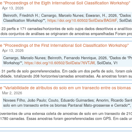
 "Proceedings of the Eigth International Soil Classification Workshop"
Apr 13, 2026
Beinroth, Friedrich H.; Camargo, Marcelo Nunes; Eswaran, H., 2026, "Dados d
Classification Workshop"",
https://doi.org/10.60502/SoilData/BAGI6F
, SoilDat
23 perfis e 171 camadas/horizontes de solo cujos dados descritivos e analític
s, dois conjuntos de análises se originaram de amostras emparelhadas Foram p
 "Proceedings of the First International Soil Classification Workshop"
Apr 13, 2026
Camargo, Marcelo Nunes; Beinroth, Fernando Henrique, 2026, "Dados de "Proce
Workshop"",
https://doi.org/10.60502/SoilData/76VTJW
, SoilData, V1
 31 perfis de solo georreferenciados. Em cada um dos perfis de solo, foram c
didade, totalizando 208 horizontes/camadas amostradas. As amostras foram sub
 "Variabilidade de atributos do solo em um transecto entre os bioma
Mar 2, 2026
Novaes Filho, João Paulo; Couto, Eduardo Guimarães; Amorim, Ricardo Santos
solo em um transecto entre os biomas Pantanal Mato-grossense e Cerrado""
ovenientes de uma extensa coleta de amostras de solo em um transecto de 210
 1780 camadas. Essas amostras foram georreferenciadas com GPS. Em cada um