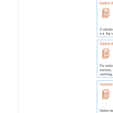
Dados de
O estudo 
a 4. Na v
Dados d
Foi real
eventos, 
morfológ.
Comparaç
Dados de