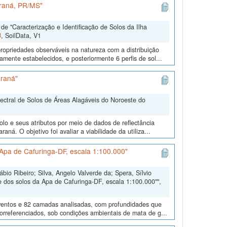
araná, PR/MS"
e "Caracterização e Identificação de Solos da Ilha
B
, SoilData, V1
ropriedades observáveis na natureza com a distribuição
mente estabelecidos, e posteriormente 6 perfis de sol...
araná"
pectral de Solos de Áreas Alagáveis do Noroeste do
lo e seus atributos por meio de dados de reflectância
ná. O objetivo foi avaliar a viabilidade da utiliza...
Apa de Cafuringa-DF, escala 1:100.000"
io Ribeiro; Silva, Angelo Valverde da; Spera, Sílvio
 dos solos da Apa de Cafuringa-DF, escala 1:100.000"",
eventos e 82 camadas analisadas, com profundidades que
eorreferenciados, sob condições ambientais de mata de g...