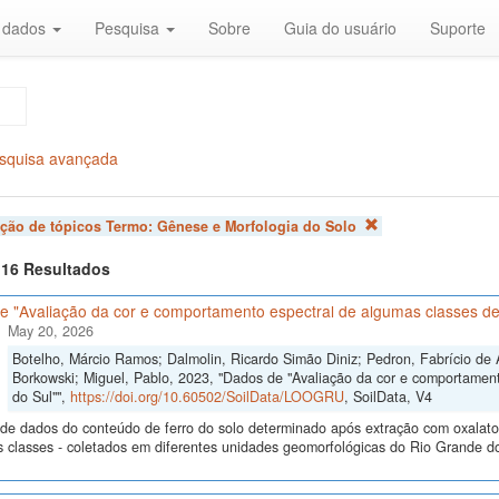
r dados
Pesquisa
Sobre
Guia do usuário
Suporte
squisa avançada
ação de tópicos Termo:
Gênese e Morfologia do Solo
f 16 Resultados
e "Avaliação da cor e comportamento espectral de algumas classes de
May 20, 2026
Botelho, Márcio Ramos; Dalmolin, Ricardo Simão Diniz; Pedron, Fabrício de 
Borkowski; Miguel, Pablo, 2023, "Dados de "Avaliação da cor e comportamen
do Sul"",
https://doi.org/10.60502/SoilData/LOOGRU
, SoilData, V4
de dados do conteúdo de ferro do solo determinado após extração com oxalato e 
s classes - coletados em diferentes unidades geomorfológicas do Rio Grande do