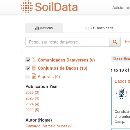
Ir
Adiciona
para
o
conteúdo
principal
Métricas
9,371 Downloads
Pe
Classific
Comunidades Dataverses (0)
Conjuntos de Dados (16)
1 to 10 o
Arquivos (0)
Dados d
Publication Year
2026 (3)
2025 (4)
2024 (4)
2023 (5)
Consiste 
diferente
Autor (Nome)
Camp...
Camargo, Marcelo Nunes (2)