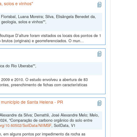
, solos e vinhos"
Florisbal, Luana Moreira; Silva, Elisângela Benedet da,
geologia, solos e vinhos"",
outique D’alture foram visitados os locais dos pontos de 1
 brutos (originais) e georreferenciados. O mun...
ica do Rio Uberaba"",
m 2009 e 2010. O estudo envolveu a abertura de 83
ontes, preenchimento de fichas com características
o município de Santa Helena - PR
s Alexandre da Silva; Demattê, José Alexandre Melo; Melo,
2024, "Comparação de carbono orgânico do solo entre
.org/10.60502/SoilData/NIIMSF
, SoilData, V1
m, em alguns pontos por impedimento da rocha as