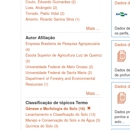
Couto, Eduardo Guimarães (2)
Dados de
Loss, Arcângelo (2)
Torrado, Pablo Vidal (2)
Amorim, Ricardo Santos Silva (1)
Mais ...
Dados de 
os perfi
Autor Afiliação
Empresa Brasileira de Pesquisa Agropecuária
Dados de
(4)
Escola Superior de Agricultura Luiz de Queiroz
(3)
Universidade Federal de Mato Grosso (2)
Dados de
Universidade Federal de Santa Maria (2)
de profun
Department of Forestry and Environmental
Resources (1)
Dados de
Mais ...
Classificação de tópicos Termo
Gênese e Morfologia do Solo (16)
Dados pr
Levantamento e Classificação do Solo (13)
pontos e
Manejo e Conservação do Solo e da Água (3)
solo...
Química do Solo (3)