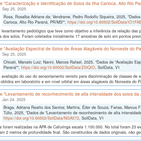
 "Caracterização e Identificação de Solos da Ilha Carioca, Alto Rio P
Sep 25, 2025
Rosa, Rosalba Adriane da; Vendrame, Pedro Rodolfo Siqueira, 2025, "Dados d
Carioca, Alto Rio Paraná, PR/MS"",
https://doi.org/10.60502/SoilData/IO1FA
levantamento pedológico que teve como objetivo a inferência da relação das p
a dos solos. Foram coletados inicialmente 17 amostras de solo em pontos previa
e "Avaliação Espectral de Solos de Áreas Alagáveis do Noroeste do P
Sep 25, 2025
Chicati, Marcelo Luiz; Nanni, Marcos Rafael, 2025, "Dados de "Avaliação Es
Paraná"",
https://doi.org/10.60502/SoilData/ZI0QIO
, SoilData, V1
avaliação do uso do sensoriamento remoto para discriminação de classes de so
 obtidos em laboratório e em nível orbital em áreas alagáveis do Noroeste do Para
e "Levantamento de reconhecimento de alta intensidade dos solos da 
Jan 24, 2025
Braga, Adriana Reatto dos Santos; Martins, Éder de Souza; Farias, Marcus Fáb
Túlio, 2025, "Dados de "Levantamento de reconhecimento de alta intensidade
https://doi.org/10.60502/SoilData/NGA572
, SoilData, V1
as foram realizadas na APA de Cafuringa escala 1:100.000. No total foram 23 
am 2 metros de profundidade final. São constituídos de dados originais, não g