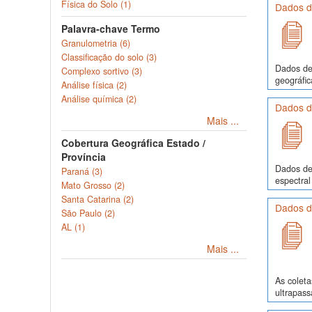
Física do Solo (1)
Dados de
Palavra-chave Termo
Granulometria (6)
Classificação do solo (3)
Dados de 
Complexo sortivo (3)
geográfic
Análise física (2)
Análise química (2)
Dados d
Mais ...
Cobertura Geográfica Estado /
Província
Dados de 
Paraná (3)
espectral
Mato Grosso (2)
Santa Catarina (2)
Dados d
São Paulo (2)
AL (1)
Mais ...
As colet
ultrapass