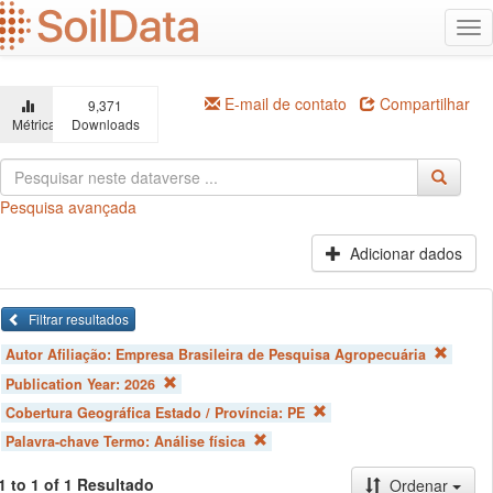
Ir
Alt
para
na
o
conteúdo
principal
E-mail de contato
Compartilhar
9,371
Métricas
Downloads
Pesquisa avançada
Adicionar dados
Filtrar resultados
Autor Afiliação:
Empresa Brasileira de Pesquisa Agropecuária
Publication Year:
2026
Cobertura Geográfica Estado / Província:
PE
Palavra-chave Termo:
Análise física
1 to 1 of 1 Resultado
Ordenar